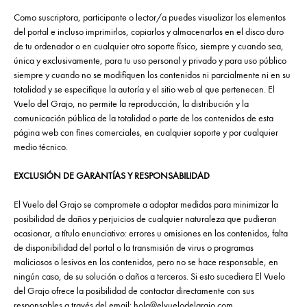
Como suscriptora, participante o lector/a puedes visualizar los elementos
del portal e incluso imprimirlos, copiarlos y almacenarlos en el disco duro
de tu ordenador o en cualquier otro soporte físico, siempre y cuando sea,
única y exclusivamente, para tu uso personal y privado y para uso público
siempre y cuando no se modifiquen los contenidos ni parcialmente ni en su
totalidad y se especifique la autoría y el sitio web al que pertenecen. El
Vuelo del Grajo, no permite la reproducción, la distribución y la
comunicación pública de la totalidad o parte de los contenidos de esta
página web con fines comerciales, en cualquier soporte y por cualquier
medio técnico.
EXCLUSIÓN DE GARANTÍAS Y RESPONSABILIDAD
El Vuelo del Grajo se compromete a adoptar medidas para minimizar la
posibilidad de daños y perjuicios de cualquier naturaleza que pudieran
ocasionar, a título enunciativo: errores u omisiones en los contenidos, falta
de disponibilidad del portal o la transmisión de virus o programas
maliciosos o lesivos en los contenidos, pero no se hace responsable, en
ningún caso, de su solución o daños a terceros. Si esto sucediera El Vuelo
del Grajo ofrece la posibilidad de contactar directamente con sus
responsables a través del email:
hola@elvuelodelgrajo.com
.