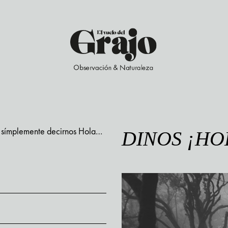
 o símplemente decirnos Hola…
DINOS ¡HO