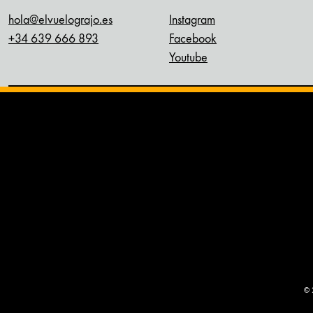
hola@elvuelograjo.es
Instagram
+34 639 666 893
Facebook
Youtube
© 