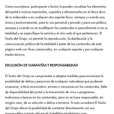
Como suscriptora, participante o lector/a puedes visualizar los elementos
del portal e incluso imprimirlos, copiarlos y almacenarlos en el disco duro
de tu ordenador o en cualquier otro soporte físico, siempre y cuando sea,
única y exclusivamente, para tu uso personal y privado y para uso público
siempre y cuando no se modifiquen los contenidos ni parcialmente ni en su
totalidad y se especifique la autoría y el sitio web al que pertenecen. El
Vuelo del Grajo, no permite la reproducción, la distribución y la
comunicación pública de la totalidad o parte de los contenidos de esta
página web con fines comerciales, en cualquier soporte y por cualquier
medio técnico.
EXCLUSIÓN DE GARANTÍAS Y RESPONSABILIDAD
El Vuelo del Grajo se compromete a adoptar medidas para minimizar la
posibilidad de daños y perjuicios de cualquier naturaleza que pudieran
ocasionar, a título enunciativo: errores u omisiones en los contenidos, falta
de disponibilidad del portal o la transmisión de virus o programas
maliciosos o lesivos en los contenidos, pero no se hace responsable, en
ningún caso, de su solución o daños a terceros. Si esto sucediera El Vuelo
del Grajo ofrece la posibilidad de contactar directamente con sus
responsables a través del email:
hola@elvuelodelgrajo.com
.