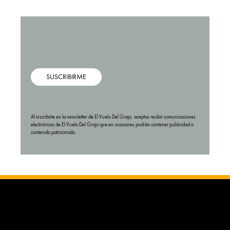
SUSCRIBIRME
Al inscribirte en la newsletter de El Vuelo Del Grajo, aceptas recibir comunicaciones
electrónicas de El Vuelo Del Grajo que en ocasiones podrán contener publicidad o
contenido patrocinado.