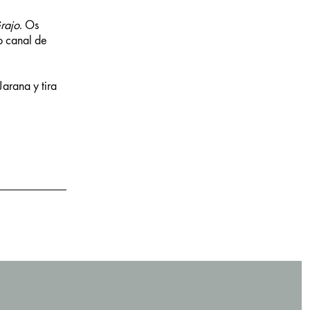
rajo
. Os
o canal de
arana y tira