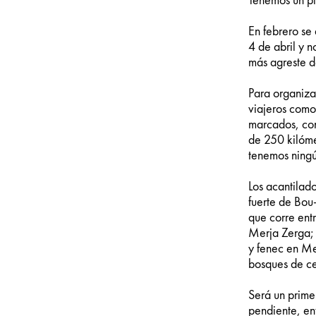
Tenemos un pla
En febrero se
4 de abril y n
más agreste de
Para organizar
viajeros como
marcados, con 
de 250 kilóme
tenemos ningún
Los acantilado
fuerte de Bou-
que corre ent
Merja Zerga; g
y fenec en Me
bosques de ce
Será un prim
pendiente, ent