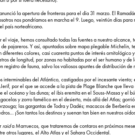
n B por si fuera necesario).
 anunció la apertura de fronteras para el día 31 marzo. El Ramad
osotros nos pondríamos en marcha el 9. Luego, veintiún días para r
l país norteafricano.
 el viaje, hemos consultado todas las fuentes a nuestro alcance, 
 de pajareros. Y así, apuntados sobre mapa plegable Michelin, 
diferentes colores, casi cuarenta puntos de interés ornitológico y
tros de longitud, por zonas no habitadas por el ser humano y de 
 registro de fauna, salvo los valiosos apuntes de distribución de
s interminables del Atlántico, castigados por el incesante viento; 
Jerif, por el que se accede a la pista de Plage Blanche que lleva
re el océano y las dunas; el ibis eremita en el Souss-Massa y el 
acelas y zorro famélico en el desierto, más allá del Atlas; gorrió
rzouga; las gargantas de Todra y Dadés; macacos de Berbería en 
dros… ¡Son tantos los destinos y suenan tan bien en nuestros oído
er
raid
a Marruecos, que trataremos de contaros en próximos mes
re otros lugares, el Alto Atlas y el Sahara Occidental.