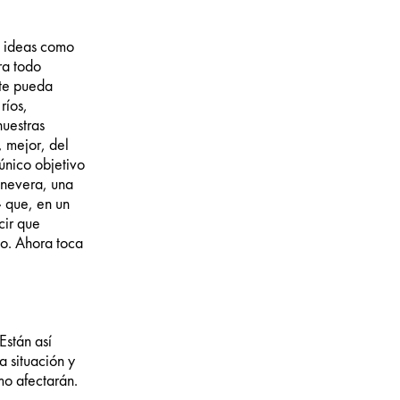
e ideas como
ra todo
 te pueda
ríos,
nuestras
 mejor, del
único objetivo
 nevera, una
» que, en un
cir que
lo. Ahora toca
Están así
a situación y
mo afectarán.