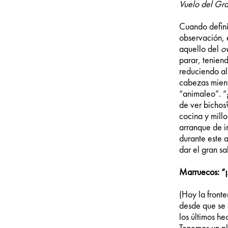
Vuelo del Gra
Cuando definí
observación, 
aquello del
o
parar, tenien
reduciendo al
cabezas mient
“animaleo”. “¿
de ver bichos
cocina y mill
arranque de 
durante este 
dar el gran sal
Marruecos: “¡
(Hoy la fronte
desde que se 
los últimos h