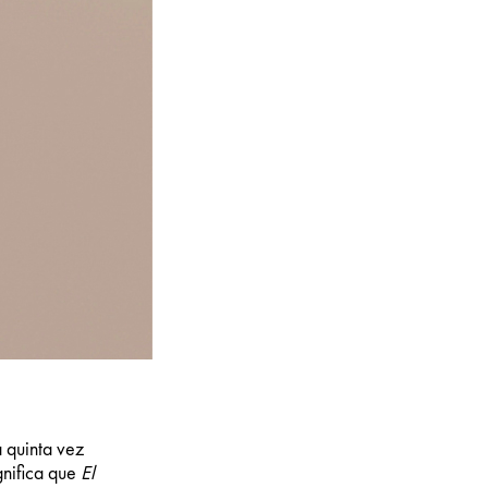
a quinta vez
gnifica que
El