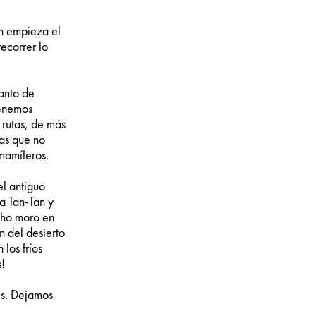
án empieza el
ecorrer lo
tanto de
tenemos
 rutas, de más
las que no
 mamíferos.
el antiguo
 a Tan-Tan y
búho moro en
n del desierto
los fríos
s!
es. Dejamos