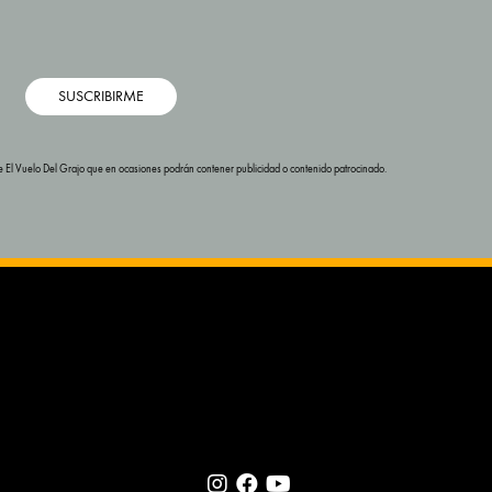
SUSCRIBIRME
s de El Vuelo Del Grajo que en ocasiones podrán contener publicidad o contenido patrocinado.