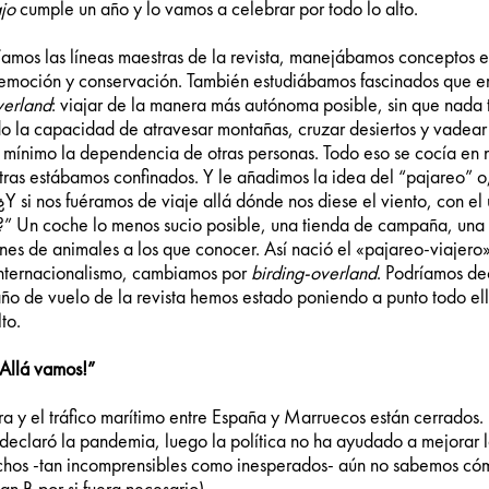
jo
cumple un año y lo vamos a celebrar por todo lo alto.
amos las líneas maestras de la revista, manejábamos conceptos 
emoción y conservación. También estudiábamos fascinados que e
verland
: viajar de la manera más autónoma posible, sin que nada
do la capacidad de atravesar montañas, cruzar desiertos y vadear 
 mínimo la dependencia de otras personas. Todo eso se cocía en 
ras estábamos confinados. Y le añadimos la idea del “pajareo” o,
Y si nos fuéramos de viaje allá dónde nos diese el viento, con el 
?” Un coche lo menos sucio posible, una tienda de campaña, una
ones de animales a los que conocer. Así nació el «pajareo-viajero
internacionalismo, cambiamos por
birding-overland
. Podríamos de
año de vuelo de la revista hemos estado poniendo a punto todo el
to.
Allá vamos!”
ra y el tráfico marítimo entre España y Marruecos están cerrados. 
declaró la pandemia, luego la política no ha ayudado a mejorar l
echos -tan incomprensibles como inesperados- aún no sabemos có