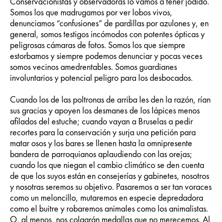
Conservacionistas y observadoras lo vamos a tener jodido.
Somos los que madrugamos por ver lobos vivos,
denunciamos “confusiones” de pardillas por azulones y, en
general, somos testigos incómodos con potentes ópticas y
peligrosas cámaras de fotos. Somos los que siempre
estorbamos y siempre podemos denunciar y pocas veces
somos vecinos amedrentables. Somos guardianes
involuntarios y potencial peligro para los desbocados.
Cuando los de las poltronas de arriba les den la razón, rían
sus gracias y apoyen los desmanes de los lápices menos
afilados del estuche; cuando vayan a Bruselas a pedir
recortes para la conservación y surja una petición para
matar osos y los bares se llenen hasta la omnipresente
bandera de parroquianos aplaudiendo con las orejas;
cuando los que niegan el cambio climático se den cuenta
de que los suyos están en consejerías y gabinetes, nosotros
y nosotras seremos su objetivo. Pasaremos a ser tan voraces
como un meloncillo, mutaremos en especie depredadora
como el buitre y robaremos animales como los animalistas.
O, al menos, nos colgarán medallas que no merecemos. Al