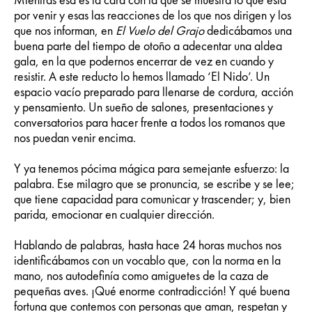
Mientras esa es la cara con la que se muestra lo que está
por venir y esas las reacciones de los que nos dirigen y los
que nos informan, en
El Vuelo del Grajo
dedicábamos una
buena parte del tiempo de otoño a adecentar una aldea
gala, en la que podernos encerrar de vez en cuando y
resistir. A este reducto lo hemos llamado ‘El Nido’. Un
espacio vacío preparado para llenarse de cordura, acción
y pensamiento. Un sueño de salones, presentaciones y
conversatorios para hacer frente a todos los romanos que
nos puedan venir encima.
Y ya tenemos pócima mágica para semejante esfuerzo: la
palabra. Ese milagro que se pronuncia, se escribe y se lee;
que tiene capacidad para comunicar y trascender; y, bien
parida, emocionar en cualquier dirección.
Hablando de palabras, hasta hace 24 horas muchos nos
identificábamos con un vocablo que, con la norma en la
mano, nos autodefinía como amiguetes de la caza de
pequeñas aves. ¡Qué enorme contradicción! Y qué buena
fortuna que contemos con personas que aman, respetan y