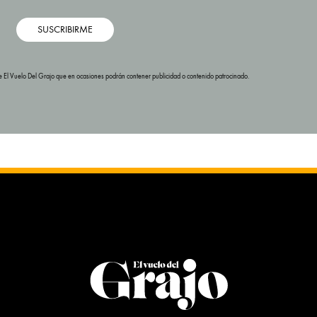
SUSCRIBIRME
s de El Vuelo Del Grajo que en ocasiones podrán contener publicidad o contenido patrocinado.