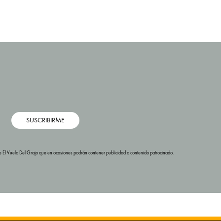
SUSCRIBIRME
s de El Vuelo Del Grajo que en ocasiones podrán contener publicidad o contenido patrocinado.