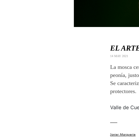
EL ARTE
14 MAY 2021
La mosca cer
peonía, justo
Se caracteri
protectores.
Valle de Cu
Javier Marquerie