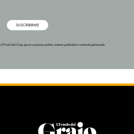
SUSCRIBIRME
s de El Vuelo Del Grajo que en ocasiones podrán contener publicidad o contenido patrocinado.