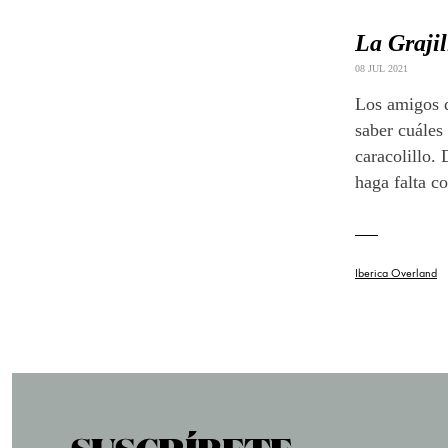
La Grajil
08 JUL 2021
Los amigos d
saber cuáles
caracolillo.
haga falta c
Iberica Overland