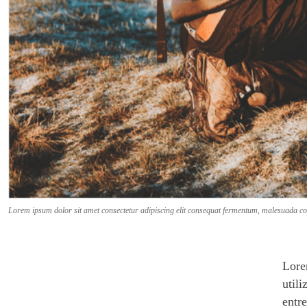
Lorem ipsum dolor sit amet consectetur adipiscing elit consequat fermentum, malesuada co
Lore
utili
entre