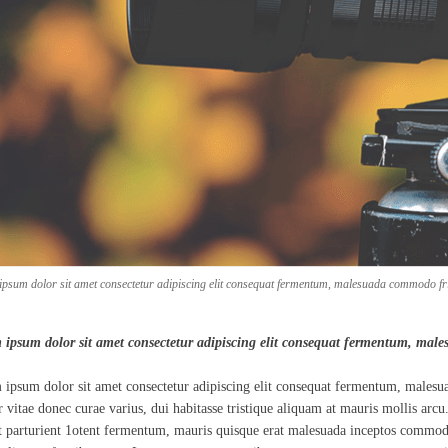
psum dolor sit amet consectetur adipiscing elit consequat fermentum, malesuada commodo frin
 ipsum dolor sit amet consectetur adipiscing elit consequat fermentum, mal
ipsum dolor sit amet consectetur adipiscing elit consequat fermentum, malesu
r vitae donec curae varius, dui habitasse tristique aliquam at mauris mollis arcu.
t parturient 1otent fermentum, mauris quisque erat malesuada inceptos commo