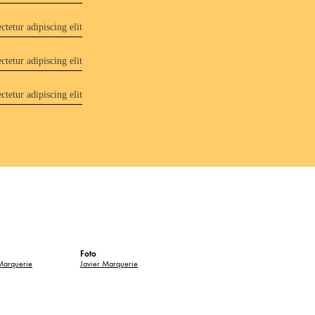
tetur adipiscing elit
tetur adipiscing elit
tetur adipiscing elit
Foto
Marquerie
Javier Marquerie