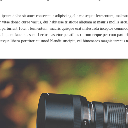
ipsum dolor sit amet consectetur adipiscing elit consequat fermentum, malesu
r vitae donec curae varius, dui habitasse tristique aliquam at mauris mollis arcu.
t parturient 1otent fermentum, mauris quisque erat malesuada inceptos commo
 aliquam faucibus sem. Lectus nascetur penatibus rutrum neque per cum parturie
tesque libero porttitor euismod blandit suscipit, vel himenaeos magnis tempus mo