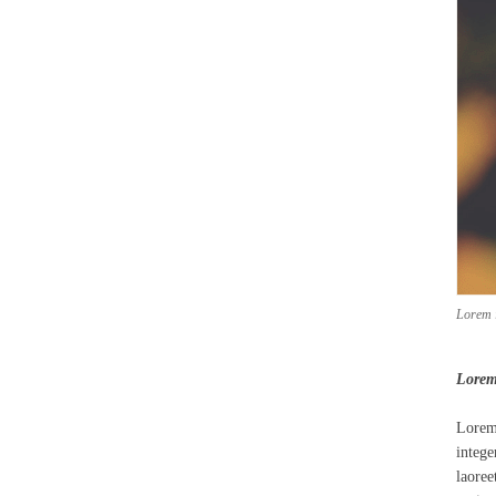
Lorem i
Lorem
Lorem 
intege
laoree