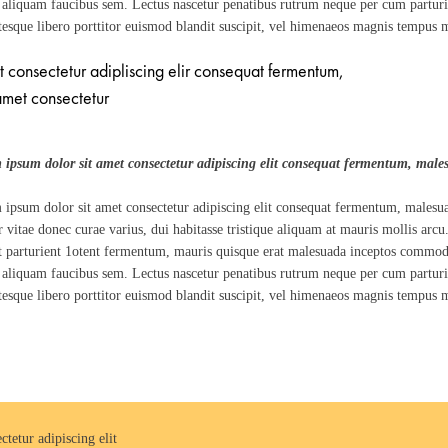
 aliquam faucibus sem. Lectus nascetur penatibus rutrum neque per cum parturie
tesque libero porttitor euismod blandit suscipit, vel himenaeos magnis tempus mo
t consectetur adipliscing elir consequat fermentum,
met consectetur
 ipsum dolor sit amet consectetur adipiscing elit consequat fermentum, mal
ipsum dolor sit amet consectetur adipiscing elit consequat fermentum, malesu
r vitae donec curae varius, dui habitasse tristique aliquam at mauris mollis arcu.
t parturient 1otent fermentum, mauris quisque erat malesuada inceptos commo
 aliquam faucibus sem. Lectus nascetur penatibus rutrum neque per cum parturie
tesque libero porttitor euismod blandit suscipit, vel himenaeos magnis tempus mo
tetur adipiscing elit