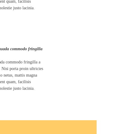
nt quam, facilisis
lestie justo lacinia.
esuada commodo fringilla
ada commodo fringilla a
 Nisi porta proin ultricies
do netus, mattis magna
nt quam, facilisis
lestie justo lacinia.