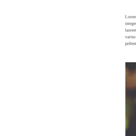
Lorem 
intege
laoree
varius
pellen