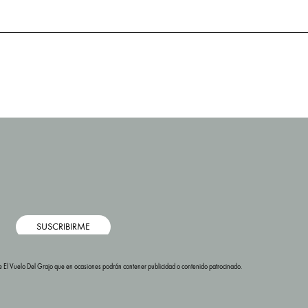
SUSCRIBIRME
s de El Vuelo Del Grajo que en ocasiones podrán contener publicidad o contenido patrocinado.