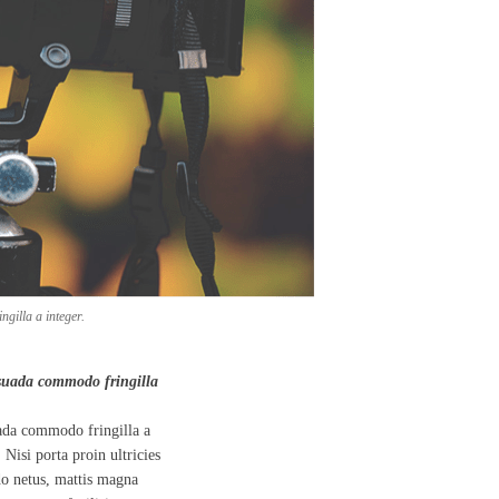
gilla a integer.
esuada commodo fringilla
ada commodo fringilla a
 Nisi porta proin ultricies
do netus, mattis magna