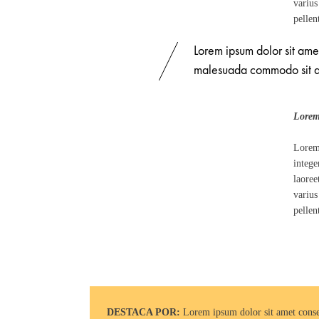
varius
pellen
Lorem ipsum dolor sit ame
malesuada commodo sit a
Lorem
Lorem 
intege
laoree
varius
pellen
DESTACA POR:
Lorem ipsum dolor sit amet consec