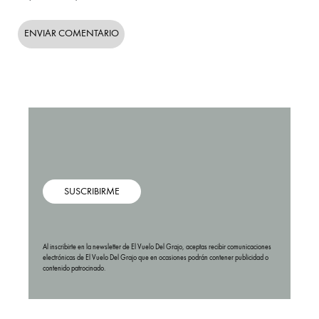
SUSCRIBIRME
Al inscribirte en la newsletter de El Vuelo Del Grajo, aceptas recibir comunicaciones
electrónicas de El Vuelo Del Grajo que en ocasiones podrán contener publicidad o
contenido patrocinado.