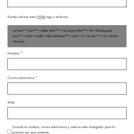
Puedes utilizar estos
HTML
tags y atributos:
<a href="" title=""> <abbr title=""> <acronym title=""> <b> <blockquote
cite=""> <cite> <code> <del datetime=""> <em> <i> <q cite=""> <s> <strike>
<strong>
Nombre
*
Correo electrónico
*
Web
Guarda mi nombre, correo electrónico y web en este navegador para la
próxima vez que comente.