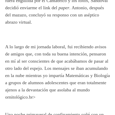
fuera engullida por el Cantábrico y los
toxos
, Sandoval
decidió enviarme el link del
paper
. Antonio, después
del mazazo, concluyó su responso con un aséptico
abrazo virtual.
A lo largo de mi jornada laboral, fui recibiendo avisos
de amigos que, con toda su buena intención, pensaron
en mí al ser conscientes de que acabábamos de pasar al
otro lado del espejo. Los mensajes se iban acumulando
en la nube mientras yo impartía Matemáticas y Biología
a grupos de alumnos adolescentes que eran totalmente
ajenos a la devastación que asolaba al mundo
ornitológico.br>
Una noche primaveral de confinamiento soñé con un