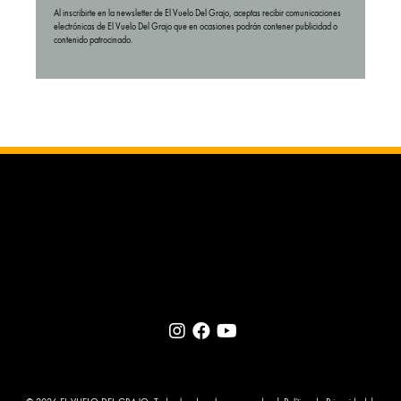
Al inscribirte en la newsletter de El Vuelo Del Grajo, aceptas recibir comunicaciones
electrónicas de El Vuelo Del Grajo que en ocasiones podrán contener publicidad o
contenido patrocinado.