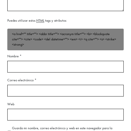
Puedes utilizar estos
HTML
tags y atributos:
<a href="" title=""> <abbr title=""> <acronym title=""> <b> <blockquote
cite=""> <cite> <code> <del datetime=""> <em> <i> <q cite=""> <s> <strike>
<strong>
Nombre
*
Correo electrónico
*
Web
Guarda mi nombre, correo electrónico y web en este navegador para la