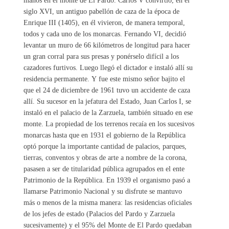
manos en el monte de El Pardo. Carlos V convirtió, en el
siglo XVI, un antiguo pabellón de caza de la época de
Enrique III (1405), en él vivieron, de manera temporal,
todos y cada uno de los monarcas. Fernando VI, decidió
levantar un muro de 66 kilómetros de longitud para hacer
un gran corral para sus presas y ponérselo difícil a los
cazadores furtivos. Luego llegó el dictador e instaló allí su
residencia permanente. Y fue este mismo señor bajito el
que el 24 de diciembre de 1961 tuvo un accidente de caza
allí. Su sucesor en la jefatura del Estado, Juan Carlos I, se
instaló en el palacio de la Zarzuela, también situado en ese
monte. La propiedad de los terrenos recaía en los sucesivos
monarcas hasta que en 1931 el gobierno de la República
optó porque la importante cantidad de palacios, parques,
tierras, conventos y obras de arte a nombre de la corona,
pasasen a ser de titularidad pública agrupados en el ente
Patrimonio de la República. En 1939 el organismo pasó a
llamarse Patrimonio Nacional y su disfrute se mantuvo
más o menos de la misma manera: las residencias oficiales
de los jefes de estado (Palacios del Pardo y Zarzuela
sucesivamente) y el 95% del Monte de El Pardo quedaban