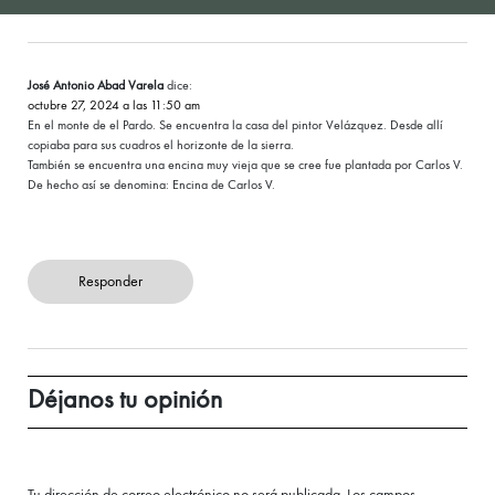
José Antonio Abad Varela
dice:
octubre 27, 2024 a las 11:50 am
En el monte de el Pardo. Se encuentra la casa del pintor Velázquez. Desde allí
copiaba para sus cuadros el horizonte de la sierra.
También se encuentra una encina muy vieja que se cree fue plantada por Carlos V.
De hecho así se denomina: Encina de Carlos V.
Responder
Déjanos tu opinión
Tu dirección de correo electrónico no será publicada.
Los campos