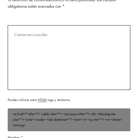
obligatorios están marcados con
*
Puedes utilizar estos
HTML
tags y atributos:
<a href="" title=""> <abbr title=""> <acronym title=""> <b> <blockquote
cite=""> <cite> <code> <del datetime=""> <em> <i> <q cite=""> <s> <strike>
<strong>
Nombre
*