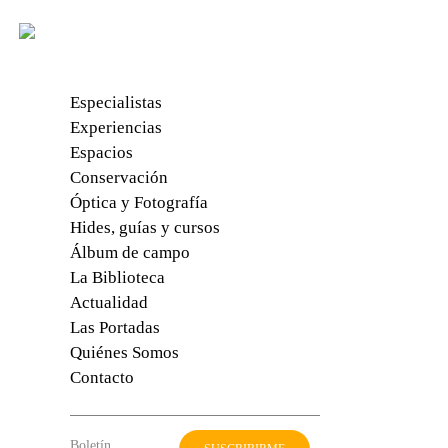
Especialistas
Experiencias
CRÓNICA DE VIAJE. 09/12/25
Espacios
Conservación
En el valle del Pasvik.
Óptica y Fotografía
Hides, guías y cursos
PAJAREANDDO EN LO MÁS REMOTO DEL ÁRTICO
Álbum de campo
CONTINENTAL OCCIDENTAL.
La Biblioteca
Actualidad
Las Portadas
Quiénes Somos
Cuando piensas que tus expectativas están
Contacto
plenamente satisfechas con lo que has visto en
la península de Varanger, llegas a Pasvik. No
encontrarás la variedad de especies de la
Boletín