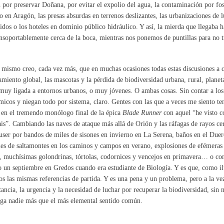
 por preservar Doñana, por evitar el expolio del agua, la contaminación por fo
o en Aragón, las presas absurdas en terrenos deslizantes, las urbanizaciones de l
idos o los hoteles en dominio público hidráulico. Y así, la mierda que llegaba h
insoportablemente cerca de la boca, mientras nos ponemos de puntillas para no t
mismo creo, cada vez más, que en muchas ocasiones todas estas discusiones a c
amiento global, las mascotas y la pérdida de biodiversidad urbana, rural, plane
muy ligada a entornos urbanos, o muy jóvenes. O ambas cosas. Sin contar a los 
icos y niegan todo por sistema, claro. Gentes con las que a veces me siento ten
en el tremendo monólogo final de la épica
Blade Runner
con aquel “he visto c
ais”. Cambiando las naves de ataque más allá de Orión y las ráfagas de rayos cer
ser por bandos de miles de sisones en invierno en La Serena, baños en el Duer
es de saltamontes en los caminos y campos en verano, explosiones de efémeras 
, muchísimas golondrinas, tórtolas, codornices y vencejos en primavera… o c
o un septiembre en Gredos cuando era estudiante de Biología. Y es que, como il
s las mismas referencias de partida. Y es una pena y un problema, pero a la ve
ancia, la urgencia y la necesidad de luchar por recuperar la biodiversidad, sin 
ga nadie más que el más elemental sentido común.