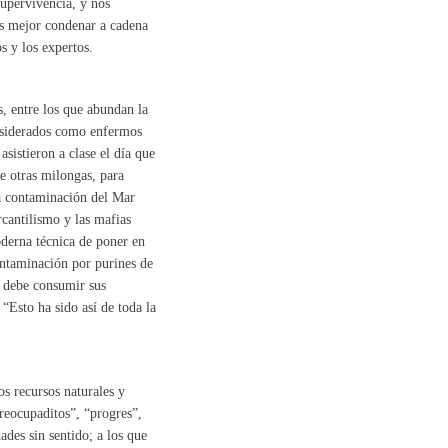
supervivencia, y nos
es mejor condenar a cadena
s y los expertos.
, entre los que abundan la
onsiderados como enfermos
sistieron a clase el día que
de otras milongas, para
a contaminación del Mar
cantilismo y las mafias
oderna técnica de poner en
ontaminación por purines de
o debe consumir sus
“Esto ha sido así de toda la
os recursos naturales y
reocupaditos”, “progres”,
ades sin sentido; a los que