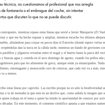
 su técnica, no cuestionamos al profesional que nos arregla
n de fontanería o el embrague del coche, sin intentar
tos que discuten lo que no se puede discutir.
ontrapunto, mientras repaso estas líneas que envié a Javier Marquerie (
El Vue
inar y que me ha hecho repasar y ampliar, mientras escucho los últimos abejar
pueblo, alistándose para cruzar en pocos días el Estrecho (donde espero verlas e
 oropéndolas dan la turra en la cálida tarde, mientras un bando de gorriones c
s pardillos y jilgueros revuelan entre el nogal y el huerto hasta la parra del vec
s y buscan agua y comida en el seco domingo de agosto, cuando los pollos aún 
ogenitores para que les alimenten de gorra, aunque están ya emancipados. Nada
disimo, estomagante y monocorde coro de cotorras, que cada vez va a más, mien
a va a menos.
ribo estas líneas por capricho. Las escribo porque no es solo la biodiversidad u
ina o la de montaña la que está en un declive que, como señala la imagen que a
e quien trabaja en el tema o quien ha tenido la oportunidad de conocer por acti
s décadas. En este momento, el consenso científico apunta a que estamos sumerg