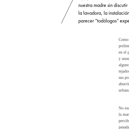
nuestra madre sin discutir
la lavadora, la instalació
parecer “todólogos” exper
Como c
prelim
en el 
y unas
alguno
tejado
sus pr
aburrí
urban
No esc
la mar
percib
pasada