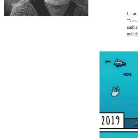
La pri
“Visua
ambien
usándo