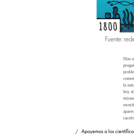
Días a
progat
proble
coment
la nat
hoy al
mirand
escuch
aparec
cacofo
Apoyemos a los científic