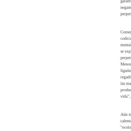
garant
negamo
perpet
Conseg
codici
mental
se exp
perpet
Menor 
ligada
regadí
las ma
produc
vida”,
Aún má
calent
“ecolo