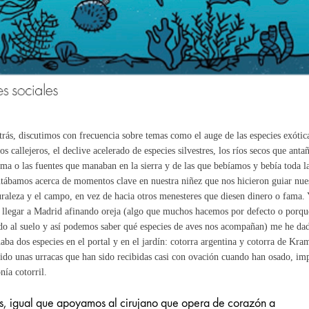
trás, discutimos con frecuencia sobre temas como el auge de las especies exóti
os callejeros, el declive acelerado de especies silvestres, los ríos secos que ant
ma o las fuentes que manaban en la sierra y de las que bebíamos y bebía toda 
ábamos acerca de momentos clave en nuestra niñez que nos hicieron guiar nuest
uraleza y el campo, en vez de hacia otros menesteres que diesen dinero o fama. 
 llegar a Madrid afinando oreja (algo que muchos hacemos por defecto o porq
o al suelo y así podemos saber qué especies de aves nos acompañan) me he dad
aba dos especies en el portal y en el jardín: cotorra argentina y cotorra de Kr
ido unas urracas que han sido recibidas casi con ovación cuando han osado, imp
nía cotorril.
os, igual que apoyamos al cirujano que opera de corazón a