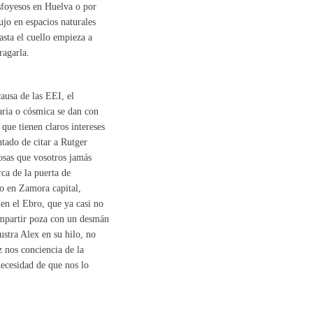
sfoyesos en Huelva o por
ujo en espacios naturales
asta el cuello empieza a
ragarla.
ausa de las EEI, el
taria o cósmica se dan con
que tienen claros intereses
tado de citar a Rutger
osas que vosotros jamás
ca de la puerta de
o en Zamora capital,
en el Ebro, que ya casi no
ompartir poza con un desmán
ustra Alex en su hilo, no
z nos conciencia de la
necesidad de que nos lo