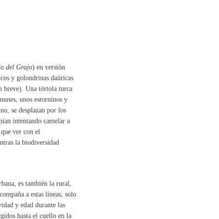
lo del Grajo
) en versión
ucos y golondrinas daúricas
n breve). Una tórtola turca
omunes, unos estorninos y
ino, se desplazan por los
pían intentando camelar a
 que ver con el
tras la biodiversidad
rbana, es también la rural,
compaña a estas líneas, solo
vidad y edad durante las
idos hasta el cuello en la