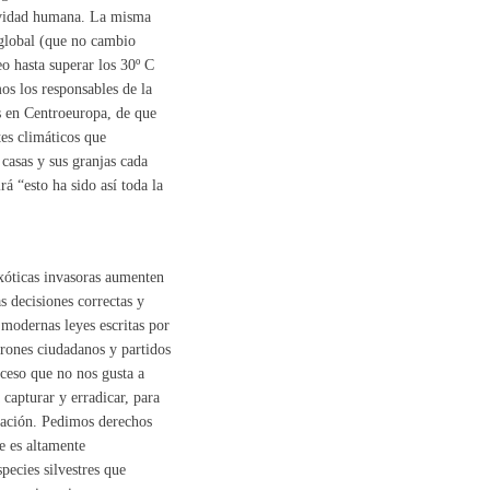
tividad humana. La misma
 global (que no cambio
eo hasta superar los 30º C
os los responsables de la
os en Centroeuropa, de que
es climáticos que
casas y sus granjas cada
á “esto ha sido así toda la
exóticas invasoras aumenten
s decisiones correctas y
 modernas leyes escritas por
urones ciudadanos y partidos
oceso que no nos gusta a
 capturar y erradicar, para
slación. Pedimos derechos
e es altamente
pecies silvestres que