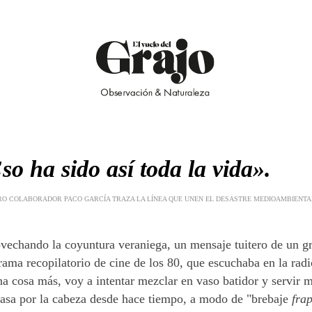
so ha sido así toda la vida».
O COLABORADOR PACO GARCÍA TRAZA LA LÍNEA QUE UNEN EL DESASTRE MEDIOAMBIENTAL,
vechando la coyuntura veraniega, un mensaje tuitero de un gr
rama recopilatorio de cine de los 80, que escuchaba en la radi
na cosa más, voy a intentar mezclar en vaso batidor y servir m
asa por la cabeza desde hace tiempo, a modo de "brebaje
fra