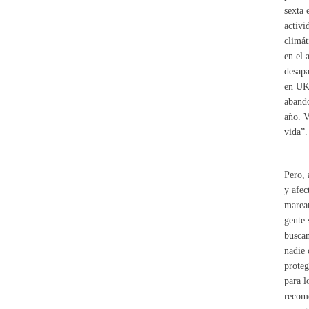
sexta 
activi
climát
en el 
desapa
en UK 
abando
año. V
vida”.
Pero, 
y afec
maream
gente 
buscan
nadie 
proteg
para l
recome