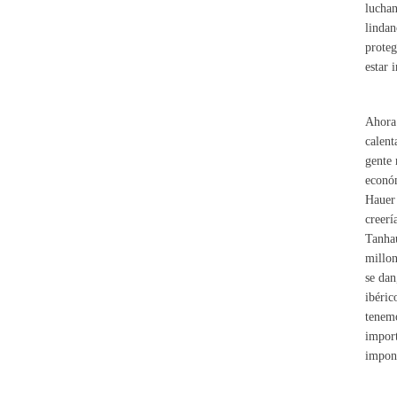
luchan
lindan
proteg
estar 
Ahora 
calent
gente 
económ
Hauer 
creerí
Tanhau
millon
se dan
ibéric
tenemo
import
impon