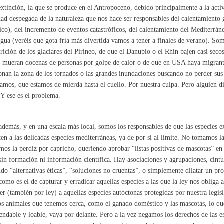
extinción, la que se produce en el Antropoceno, debido principalmente a la ac
dad despegada de la naturaleza que nos hace ser responsables del calentamiento
ico), del incremento de eventos catastróficos, del calentamiento del Mediterrán
agua (veréis que gota fría más divertida vamos a tener a finales de verano). Som
rición de los glaciares del Pirineo, de que el Danubio o el Rhin bajen casi sec
mueran docenas de personas por golpe de calor o de que en USA haya migrant
nan la zona de los tornados o las grandes inundaciones buscando no perder sus 
amos, que estamos de mierda hasta el cuello. Por nuestra culpa. Pero alguien dir
 Y ese es el problema.
además, y en una escala más local, somos los responsables de que las especies 
ten a las delicadas especies mediterráneas, ya de por sí al límite. No tomamos la
os la perdiz por capricho, queriendo aprobar “listas positivas de mascotas” en
sin formación ni información científica. Hay asociaciones y agrupaciones, cint
do “alternativas éticas”, “soluciones no cruentas”, o simplemente dilatar un pr
como es el de capturar y erradicar aquellas especies a las que la ley nos obliga a
er (también por ley) a aquellas especies autóctonas protegidas por nuestra legi
os animales que tenemos cerca, como el ganado doméstico y las mascotas, lo qu
ndable y loable, vaya por delante. Pero a la vez negamos los derechos de las es