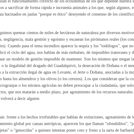
izan el funcionamiento correcto de los ecosistemas de los que depende nuestra 
s a sacrificar de forma rápida e incruenta animales a los que, según algunos, 
ua hacinados en jaulas “porque es ético” desoyendo el consenso de los científico
uimos quemar cientos de miles de hectáreas de naturaleza por diversos motivos
a, negligencia, mala gestión y egoísmo y escasean los pirómanos reales (los c
es). Cuando pasa el tema incendios aparece la sequía y los “todólogos”, que no a
licó el ciclo del agua, nos hablan de más embalses, de imposibles transvases y 
uar un modelo de gestión imposible de mantener. Son los mismos que niegan l
o la ilegalidad del dragado del Guadalquivir, la desecación de Doñana o el mer
s a la extracción ilegal de agua en Levante, el Jerte o Doñana, asociadas a la m
o hasta los almendros y los olivos (o los cerezos). Los que consideran que la c
crogranjas o los nitratos agrícolas no deben preocupar a la ciudadanía, que sol
tos, que nos matarán a medio plazo, por agotamiento de los recursos naturales. 
 volverá a decir alguien.
s: frente a los hechos irrefutables que hablan de extinciones, agotamiento de l
amiento global por causas antrópicas, aparecen los que llaman “ofendiditos”, “p
jetas” o “genocidas” a quienes intentan poner coto y freno a la sarta de barbarid