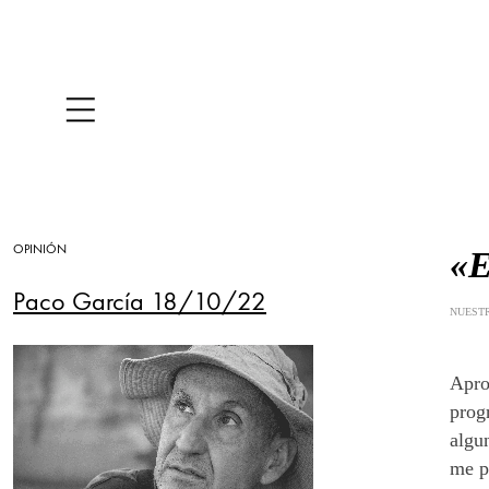
OPINIÓN
«E
Paco García 18/10/22
NUESTR
Apro
prog
algu
me p