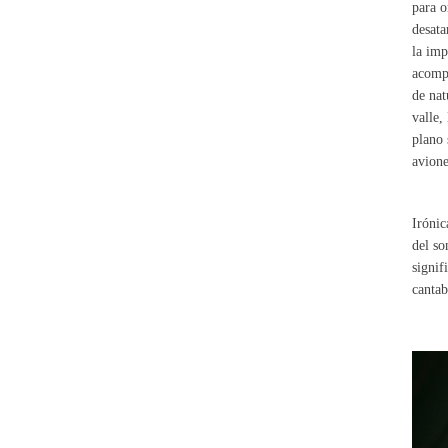
para o
desata
la imp
acompa
de nat
valle,
plano 
avione
Irónic
del so
signif
cantab