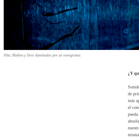
Hita, Matheu y Sires iluminados por un sonograma.
¿Y qu
Sonido
de pri
más ap
el con
pueda 
absolu
nuestr
misma 