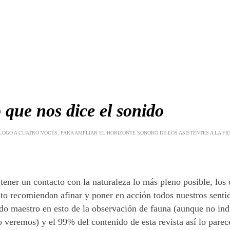
 que nos dice el sonido
LOGO A CUATRO VOCES, PARA AMPLIAR EL HORIZONTE SONORO DE LOS ASISTENTES A LA FI
 tener un contacto con la naturaleza lo más pleno posible, los
sto recomiendan afinar y poner en acción todos nuestros sentid
ido maestro en esto de la observación de fauna (aunque no in
o veremos) y el 99% del contenido de esta revista así lo parec