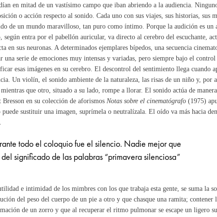
dían en mitad de un vastísimo campo que iban abriendo a la audiencia. Ninguno 
sición o acción respecto al sonido. Cada uno con sus viajes, sus historias, sus m
do de un mundo maravilloso, tan puro como íntimo. Porque la audición es un 
, según entra por el pabellón auricular, va directo al cerebro del escuchante, 
cta en sus neuronas. A determinados ejemplares bípedos, una secuencia cinemato
r una serie de emociones muy intensas y variadas, pero siempre bajo el contro
ificar esas imágenes en su cerebro. El descontrol del sentimiento llega cuando ap
cia. Un violín, el sonido ambiente de la naturaleza, las risas de un niño y, por 
 mientras que otro, situado a su lado, rompe a llorar. El sonido actúa de manera
 Bresson en su colección de aforismos
Notas sobre el cinematógrafo
(1975) apu
 puede sustituir una imagen, suprímela o neutralízala. El oído va más hacia den
.
ante todo el coloquio fue el silencio. Nadie mejor que
 del significado de las palabras “primavera silenciosa”
utilidad e intimidad de los mimbres con los que trabaja esta gente, se suma la s
bución del peso del cuerpo de un pie a otro y que chasque una ramita; contener l
mación de un zorro y que al recuperar el ritmo pulmonar se escape un ligero su