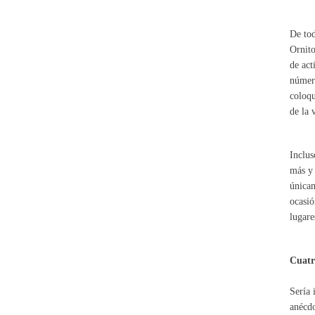
De tod
Ornito
de act
número
coloqu
de la 
Inclus
más y 
únicam
ocasió
lugare
Cuatr
Sería 
anécdo