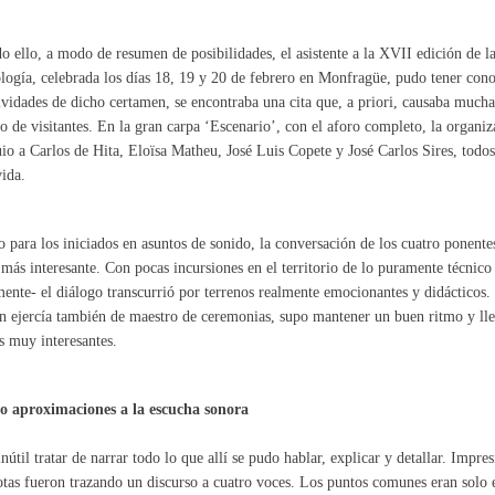
o ello, a modo de resumen de posibilidades, el asistente a la XVII edición de la
logía, celebrada los días 18, 19 y 20 de febrero en Monfragüe, pudo tener co
ividades de dicho certamen, se encontraba una cita que, a priori, causaba much
 de visitantes. En la gran carpa ‘Escenario’, con el aforo completo, la organi
io a Carlos de Hita, Eloïsa Matheu, José Luis Copete y José Carlos Sires, todos
vida.
o para los iniciados en asuntos de sonido, la conversación de los cuatro ponente
más interesante. Con pocas incursiones en el territorio de lo puramente técnico -
ente- el diálogo transcurrió por terrenos realmente emocionantes y didácticos. 
n ejercía también de maestro de ceremonias, supo mantener un buen ritmo y llev
s muy interesantes.
o aproximaciones a la escucha sonora
inútil tratar de narrar todo lo que allí se pudo hablar, explicar y detallar. Impre
tas fueron trazando un discurso a cuatro voces. Los puntos comunes eran solo e