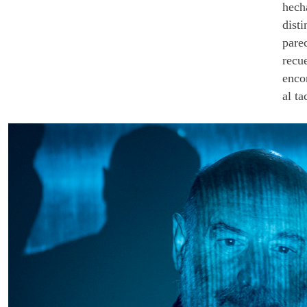
hecha
disti
pare
recu
enco
al ta