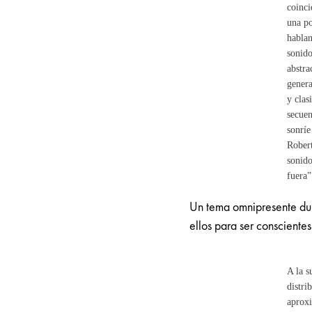
coinci
una po
hablan
sonido
abstra
genera
y clas
secuen
sonríe
Robert
sonido
fuera”
Un tema omnipresente dur
ellos para ser conscientes
A la s
distri
aproxi