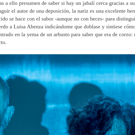
s a ello presumen de saber si hay un jabalí cerca gracias a su 
nguir el autor de una deposición, la nariz es una excelente he
cido se hace con el sabor -aunque no con heces- para distingu
erdo a Luisa Abenza indicándome que doblase y sintiese cómo
ntrado en la yema de un arbusto para saber que era de corzo: 
cto.