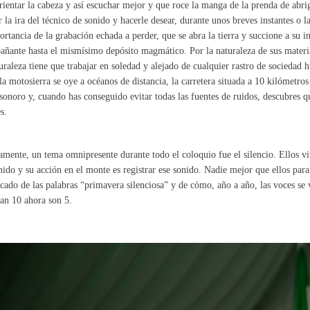
rientar la cabeza y así escuchar mejor y que roce la manga de la prenda de abr
r la ira del técnico de sonido y hacerle desear, durante unos breves instantes o 
ortancia de la grabación echada a perder, que se abra la tierra y succione a su 
ñante hasta el mismísimo depósito magmático. Por la naturaleza de sus materia
uraleza tiene que trabajar en soledad y alejado de cualquier rastro de sociedad h
 la motosierra se oye a océanos de distancia, la carretera situada a 10 kilómetros
sonoro y, cuando has conseguido evitar todas las fuentes de ruidos, descubres qu
s.
amente, un tema omnipresente durante todo el coloquio fue el silencio. Ellos vi
nido y su acción en el monte es registrar ese sonido. Nadie mejor que ellos para
icado de las palabras “primavera silenciosa” y de cómo, año a año, las voces s
an 10 ahora son 5.