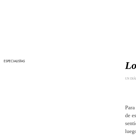
ESPECIALISTAS
Lo
UN DIÁ
Para
de e
sent
lueg