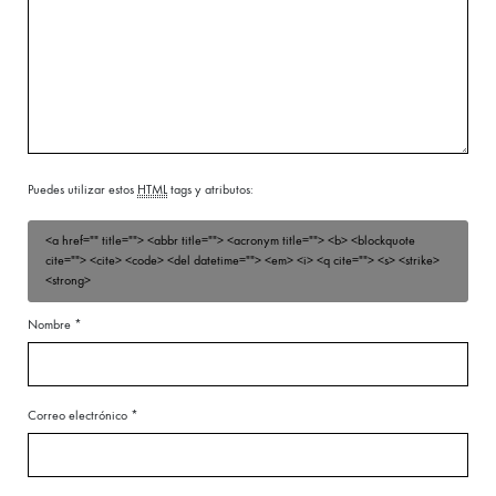
Puedes utilizar estos
HTML
tags y atributos:
<a href="" title=""> <abbr title=""> <acronym title=""> <b> <blockquote
cite=""> <cite> <code> <del datetime=""> <em> <i> <q cite=""> <s> <strike>
<strong>
Nombre
*
Correo electrónico
*