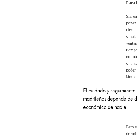
Para 
Sin em
ponen 
cierta
sensib
ventan
tiempo
no int
su cas
poder 
lámpar
El cuidado y seguimiento
madrileños depende de do
económico de nadie.
Pero s
dormit