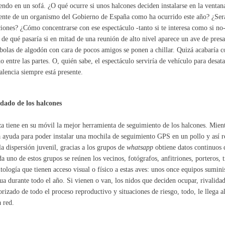
ndo en un sofá. ¿O qué ocurre si unos halcones deciden instalarse en la ventan
ente de un organismo del Gobierno de España como ha ocurrido este año? ¿Será 
iones? ¿Cómo concentrarse con ese espectáculo -tanto si te interesa como si no
 de qué pasaría si en mitad de una reunión de alto nivel aparece un ave de pre
 bolas de algodón con cara de pocos amigos se ponen a chillar. Quizá acabaría c
o entre las partes. O, quién sabe, el espectáculo serviría de vehículo para desat
lencia siempre está presente.
idado de los halcones
a tiene en su móvil la mejor herramienta de seguimiento de los halcones. Mient
 ayuda para poder instalar una mochila de seguimiento GPS en un pollo y así r
la dispersión juvenil, gracias a los grupos de
whatsapp
obtiene datos continuos d
a uno de estos grupos se reúnen los vecinos, fotógrafos, anfitriones, porteros, 
itología que tienen acceso visual o físico a estas aves: unos once equipos sumin
ua durante todo el año. Si vienen o van, los nidos que deciden ocupar, rivalidad
rizado de todo el proceso reproductivo y situaciones de riesgo, todo, le llega al
a red.