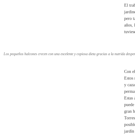
El tra
jardin
pero t
años, 
tuvies
Los pequeños halcones crecen con una excelente y copiosa dieta gracias a la nutrida despen
Con el
Estos 
y caza
perman
Estas 
puede 
gran h
Torres
posibl
jardín