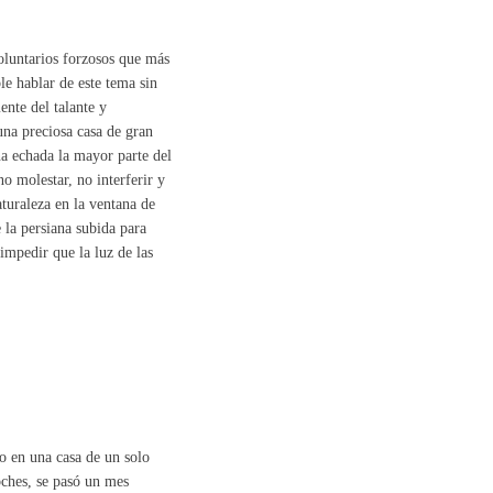
oluntarios forzosos que más
le hablar de este tema sin
ente del talante y
una preciosa casa de gran
na echada la mayor parte del
o molestar, no interferir y
aturaleza en la ventana de
 la persiana subida para
impedir que la luz de las
io en una casa de un solo
noches, se pasó un mes