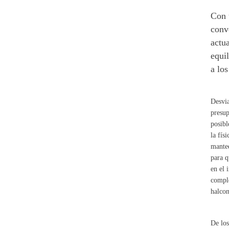
Con 
conve
actua
equi
a lo
Desvia
presup
posibl
la fís
manteq
para q
en el 
comple
halcon
De los