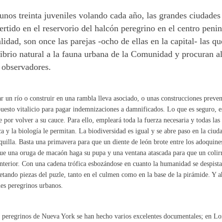
unos treinta juveniles volando cada año, las grandes ciudades
rtido en el reservorio del halcón peregrino en el centro penin
lidad, son once las parejas -ocho de ellas en la capital- las 
librio natural a la fauna urbana de la Comunidad y procuran al
s observadores.
r un río o construir en una rambla lleva asociado, o unas construcciones preve
uesto vitalicio para pagar indemnizaciones a damnificados. Lo que es seguro, e
e por volver a su cauce. Para ello, empleará toda la fuerza necesaria y todas las
ica y la biología le permitan. La biodiversidad es igual y se abre paso en la ciu
uilla. Basta una primavera para que un diente de león brote entre los adoquines
ue una oruga de macaón haga su pupa y una ventana atascada para que un colirr
interior. Con una cadena trófica esbozándose en cuanto la humanidad se despist
tando piezas del puzle, tanto en el culmen como en la base de la pirámide. Y ah
es peregrinos urbanos.
 peregrinos de Nueva York se han hecho varios excelentes documentales; en Lo