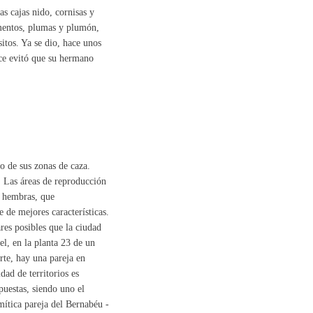
s cajas nido, cornisas y
rementos, plumas y plumón,
sitos. Ya se dio, hace unos
ce evitó que su hermano
ro de sus zonas de caza.
. Las áreas de reproducción
s hembras, que
de mejores características.
res posibles que la ciudad
el, en la planta 23 de un
orte, hay una pareja en
dad de territorios es
puestas, siendo uno el
mítica pareja del Bernabéu -