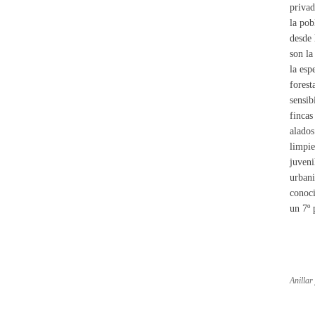
privad
la pob
desde 
son la
la esp
forest
sensib
fincas
alados
limpie
juveni
urbani
conoci
un 7º 
Anillar