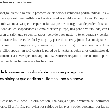
lo bueno y para lo malo
bargo, frente a lo que la promesa de emociones venideras podría indicar, los v
para que esto sea posible son los afortunados sufridores anfitriones. Es imposib
 ambivalencia, ya que la experiencia, sea positiva o negativa, dependerá básicam
ilidad de los hospedadores. Como Maripaz y Pepe, una pareja ya jubilada, con 
a en el salón que se ven forzados -pero de buen gusto- a tener cerrada y persia
 durante los meses de abril y mayo, y parte de marzo y junio. La consigna es: n
ervenir. La recompensa es, obviamente, presenciar la gloriosa maravilla de la n
a. Ellos apoyan un sofá contra la pared de la ventana, dejan unos centímetros de
controlar a la vez que entre algo de luz. Sobre el respaldo colocan cojines para 
as por la noche moleste a los halcones.
 de la numerosa población de halcones peregrinos
s biólogos que dedican su tiempo libre sin apoyo
u caso no es el peor. En otra ocasión, una pareja eligió la ventana del dormitor
orio. El anfitrión, por evitar los ruidos de las aves y poder descansar por las 