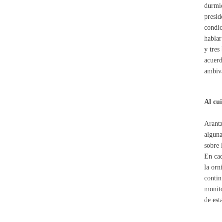
durmie
presid
condic
hablar
y tres
acuerd
ambiva
Al cu
Arantz
alguna
sobre 
En cad
la orn
contin
monito
de est