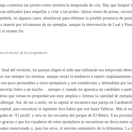
bajo comienza tan pronto como termina la temporada de cría. Hay que limpiar la
eras utilizados para empollar y criar a las proles. Quitar restos de presas, exc
ambién, en algunos casos, desinfectar para eliminar la posible presencia de pará
la muerte por tricomonas de un ejemplar, aunque la intervención de Leal y Pon
e el mismo fin.
sa al alcance de los progenitores.
 final del invierno, las parejas eligen el nido que utilizarán esa temporada dent
no son siempre los mismos, aunque exista la tendencia a repetir emplazamiento
 son poco permeables a otros ejemplares y son establecidas y defendidas por la
ecerán fieles a un macho… siempre y cuando no aparezca un candidato a padre 
áreas que toman en propiedad son muy amplias y limitan la cantidad de ejempla
albergar. Así, de sur a norte, en la capital se encuentra una pareja en Carabanch
ospital; para encontrar la siguiente área habrá que irse hasta Vallecas. Más al n
paña en ‘El pirulí’ y otra en las cercanías del parque de El Retiro. Esta proximi
e gracias a que los cazaderos de estos ejemplares se encuentran en direcciones o
 antes mencionado y, para los otros, el enorme cementerio de la Almudena. La 