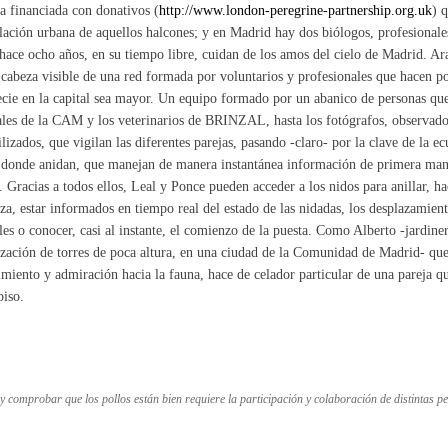
a financiada con donativos (
http://www.london-peregrine-partnership.org.uk
) 
lación urbana de aquellos halcones; y en Madrid hay dos biólogos, profesionale
hace ocho años, en su tiempo libre, cuidan de los amos del cielo de Madrid. Ar
 cabeza visible de una red formada por voluntarios y profesionales que hacen po
ecie en la capital sea mayor. Un equipo formado por un abanico de personas que
ales de la CAM y los veterinarios de BRINZAL, hasta los fotógrafos, observado
ilizados, que vigilan las diferentes parejas, pasando -claro- por la clave de la ec
 donde anidan, que manejan de manera instantánea información de primera mano
. Gracias a todos ellos, Leal y Ponce pueden acceder a los nidos para anillar, 
za, estar informados en tiempo real del estado de las nidadas, los desplazamient
les o conocer, casi al instante, el comienzo de la puesta. Como Alberto -jardine
zación de torres de poca altura, en una ciudad de la Comunidad de Madrid- que
miento y admiración hacia la fauna, hace de celador particular de una pareja q
piso.
 y comprobar que los pollos están bien requiere la participación y colaboración de distintas p