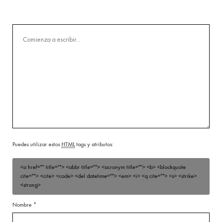
Puedes utilizar estos
HTML
tags y atributos:
<a href="" title=""> <abbr title=""> <acronym title=""> <b> <blockquote
cite=""> <cite> <code> <del datetime=""> <em> <i> <q cite=""> <s> <strike>
<strong>
Nombre
*