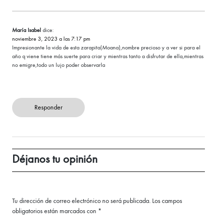
María Isabel
dice:
noviembre 3, 2023 a las 7:17 pm
Impresionante la vida de esta zarapita(Moana),nombre precioso y a ver si para el
año q viene tiene más suerte para criar y mientras tanto a disfrutar de ella,mientras
no emigre,todo un lujo poder observarla
Responder
Déjanos tu opinión
Tu dirección de correo electrónico no será publicada.
Los campos
obligatorios están marcados con
*