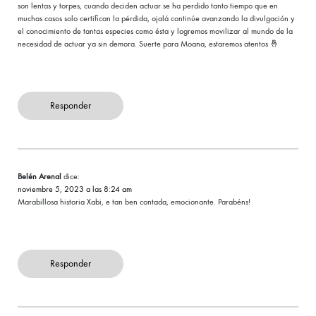
son lentas y torpes, cuando deciden actuar se ha perdido tanto tiempo que en
muchas casos solo certifican la pérdida, ojalá continúe avanzando la divulgación y
el conocimiento de tantas especies como ésta y logremos movilizar al mundo de la
necesidad de actuar ya sin demora. Suerte para Moana, estaremos atentos 🤞
Responder
Belén Arenal
dice:
noviembre 5, 2023 a las 8:24 am
Marabillosa historia Xabi, e tan ben contada, emocionante. Parabéns!
Responder