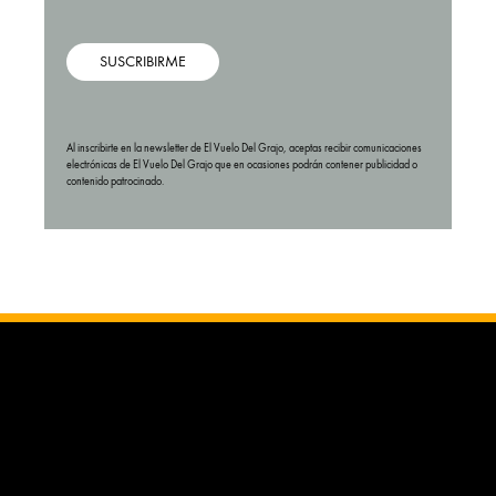
SUSCRIBIRME
Al inscribirte en la newsletter de El Vuelo Del Grajo, aceptas recibir comunicaciones
electrónicas de El Vuelo Del Grajo que en ocasiones podrán contener publicidad o
contenido patrocinado.