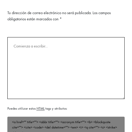
Tu dirección de correo electrónico no será publicada.
Los campos
obligatorios están marcados con
*
Puedes utilizar estos
HTML
tags y atributos:
<a href="" title=""> <abbr title=""> <acronym title=""> <b> <blockquote
cite=""> <cite> <code> <del datetime=""> <em> <i> <q cite=""> <s> <strike>