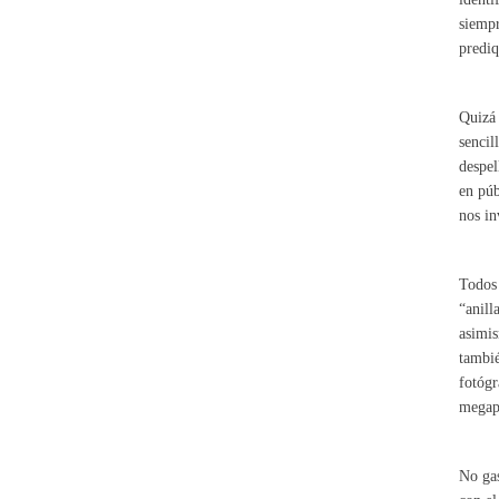
siempr
prediq
Quizá 
sencil
despel
en púb
nos in
Todos 
“anill
asimis
tambi
fotógr
megapí
No gas