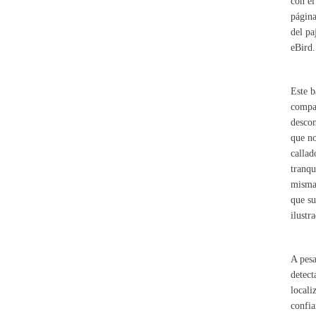
con el
página
del pa
eBird.
Este b
compar
descon
que no
callad
tranqu
misma.
que su
ilustr
A pesa
detect
locali
confia