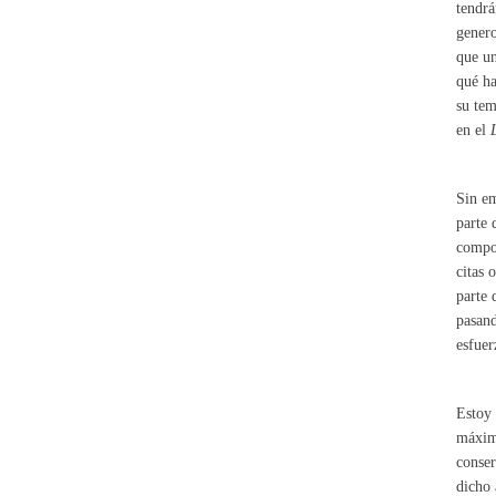
tendrá
genero
que un
qué ha
su tem
en el
Sin em
parte 
compor
citas 
parte 
pasand
esfuer
Estoy 
máxima
conser
dicho 