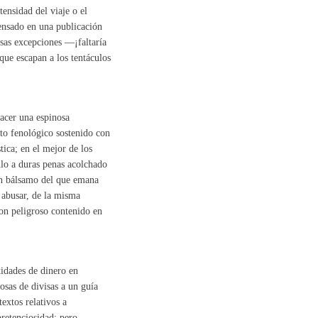
tensidad del viaje o el
ensado en una publicación
sas excepciones —¡faltaría
que escapan a los tentáculos
acer una espinosa
to fenológico sostenido con
tica; en el mejor de los
ulo a duras penas acolchado
 un bálsamo del que emana
o abusar, de la misma
on peligroso contenido en
idades de dinero en
osas de divisas a un guía
extos relativos a
retenciosidad; pero