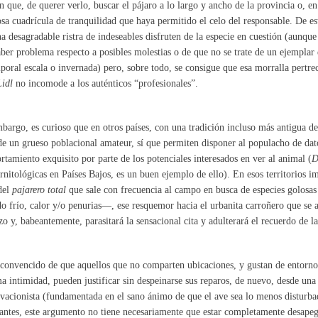
n que, de querer verlo, buscar el pájaro a lo largo y ancho de la provincia o, en
sa cuadrícula de tranquilidad que haya permitido el celo del responsable. De es
a desagradable ristra de indeseables disfruten de la especie en cuestión (aunque
ber problema respecto a posibles molestias o de que no se trate de un ejemplar 
poral escala o invernada) pero, sobre todo, se consigue que esa morralla pertr
Lidl
no incomode a los auténticos “profesionales”.
bargo, es curioso que en otros países, con una tradición incluso más antigua d
de un grueso poblacional amateur, sí que permiten disponer al populacho de da
tamiento exquisito por parte de los potenciales interesados en ver al animal (
D
ornitológicas en Países Bajos, es un buen ejemplo de ello). En esos territorios im
del
pajarero total
que sale con frecuencia al campo en busca de especies golosa
o frío, calor y/o penurias—, ese resquemor hacia el urbanita carroñero que se
zo y, babeantemente, parasitará la sensacional cita y adulterará el recuerdo de 
convencido de que aquellos que no comparten ubicaciones, y gustan de entorno
 intimidad, pueden justificar sin despeinarse sus reparos, de nuevo, desde un
vacionista (fundamentada en el sano ánimo de que el ave sea lo menos disturb
antes, este argumento no tiene necesariamente que estar completamente desapeg