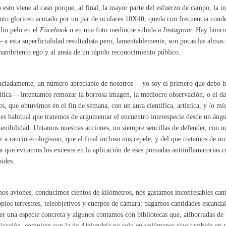
 esto viene al caso porque, al final, la mayor parte del esfuerzo de campo, la in
o glorioso acotado por un par de oculares 10X40, queda con frecuencia cond
dio pelo en el
Facebook
o en una foto mediocre subida a
Instagram
. Hay honro
a esta superficialidad resultadista pero, lamentablemente, son pocas las almas 
hambriento ego y al ansia de un rápido reconocimiento público.
ciadamente, un número apreciable de nosotros —yo soy el primero que debo h
ítica— intentamos remozar la borrosa imagen, la mediocre observación, o el da
res, que obtuvimos en el fin de semana, con un aura científica, artística, y /o mís
 es habitual que tratemos de argumentar el encuentro interespecie desde un áng
tenibilidad. Untamos nuestras acciones, no siempre sencillas de defender, con
r a rancio ecologismo, que al final incluso nos repele, y del que tratamos de n
 que evitamos los excesos en la aplicación de esas pomadas antiinflamatorias c
oides.
s aviones, conducimos cientos de kilómetros, nos gastamos inconfesables cant
opios terrestres, teleobjetivos y cuerpos de cámara; pagamos cantidades escandal
er una especie concreta y algunos contamos con bibliotecas que, atiborradas de t
ficación, compiten con la de
Alejandría
no solo en volúmenes sino también en p