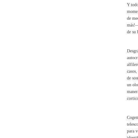
Y todo
moment
de me
más!— 
de su 
Desgra
autocr
alfile
casos,
de sos
un olo
manera
cortic
Cogemo
telesc
para v
identi