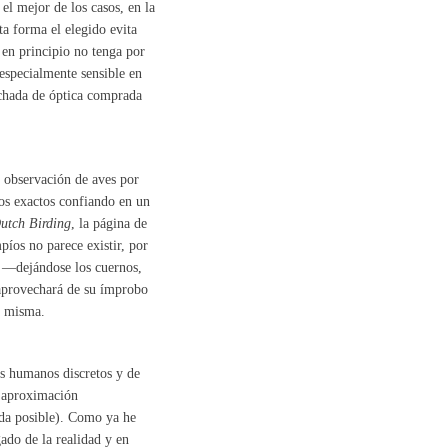
 el mejor de los casos, en la
ta forma el elegido evita
 en principio no tenga por
especialmente sensible en
echada de óptica comprada
e observación de aves por
tos exactos confiando en un
utch Birding
, la página de
píos no parece existir, por
s —dejándose los cuernos,
 aprovechará de su ímprobo
la misma.
s humanos discretos y de
a aproximación
ada posible). Como ya he
ado de la realidad y en