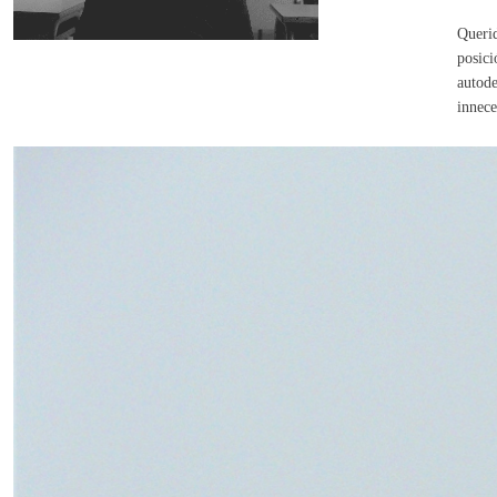
Queri
posici
autode
innece