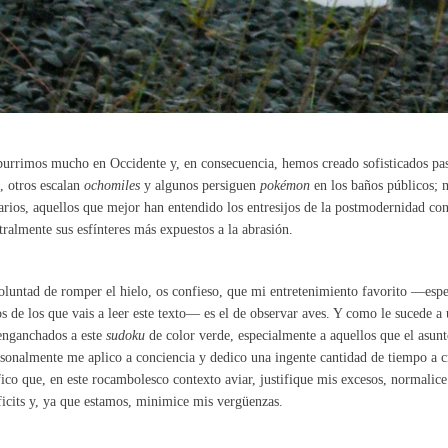
urrimos mucho en Occidente y, en consecuencia, hemos creado sofisticados pas
, otros escalan
ochomiles
y algunos persiguen
pokémon
en los baños públicos; m
arios, aquellos que mejor han entendido los entresijos de la postmodernidad co
tralmente sus esfínteres más expuestos a la abrasión.
luntad de romper el hielo, os confieso, que mi entretenimiento favorito —esp
 de los que vais a leer este texto— es el de observar aves. Y como le sucede a
enganchados a este
sudoku
de color verde, especialmente a aquellos que el asunt
sonalmente me aplico a conciencia y dedico una ingente cantidad de tiempo a 
fico que, en este rocambolesco contexto aviar, justifique mis excesos, normalice 
ficits y, ya que estamos, minimice mis vergüenzas.