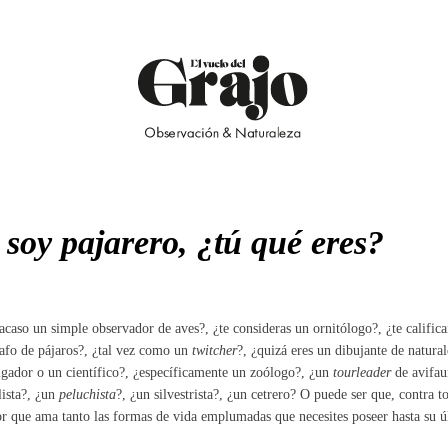
 soy
pajarero
, ¿tú qué eres?
acaso un simple observador de aves?, ¿te consideras un ornitólogo?, ¿te calific
afo de pájaros?, ¿tal vez como un
twitcher
?, ¿quizá eres un dibujante de natura
igador o un científico?, ¿específicamente un zoólogo?, ¿un
tourleader
de avifaun
ista?, ¿un
peluchista
?, ¿un silvestrista?, ¿un cetrero? O puede ser que, contra t
r que ama tanto las formas de vida emplumadas que necesites poseer hasta su ú