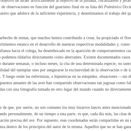
 objetivo de atraer artificialmente al objetivo de la jornada, fiscalizamos y jera
 de observaciones en función del guarismo final en su lista del
Paleártico Occi
jarero que adolece de la suficiente experiencia, y desestimamos el trabajo del q
arbecho de minas, que muchos hemos contribuido a crear, ha propiciado el flo
timentos estanco en el desarrollo de nuestras respectivas modalidades y, como s
fianza hacia el colega, ha desembocado en la aparición de comportamientos cu
 podemos tildarlos directamente como aberrantes. Existen documentados casos
o durante semanas, o incluso meses, la cita de una determinada especie, no tanto
ilidad del ejemplar sino por asegurarse la exclusividad de la observación o de l
 Y luego están las enfermizas, e hipnóticas en su estupidez, situaciones —sin 
puestos amantes de las aves han compartido observaciones tan jugosas como fal
adas con una fotografía tomada en otro lugar del mundo cuando no directamente
r de que, por suerte, no son comunes los muy bizarros lances antes mencionados
ando personalmente, de un tiempo a esta parte, es que, cada día más, las citas de
zación precisa del ave. Por supuesto, esas coordenadas serán compartidas en un
nza dentro de los principios del autor de la misma. Aquellos que no se han ganad