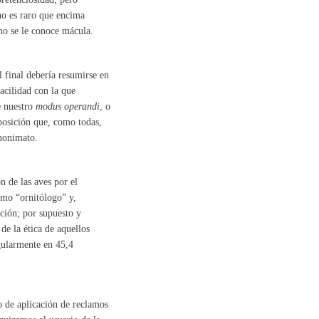
no es raro que encima
no se le conoce mácula.
l final debería resumirse en
facilidad con la que
e nuestro
modus operandi
, o
sposición que, como todas,
anonimato.
n de las aves por el
omo “ornitólogo” y,
ción; por supuesto y
e la ética de aquellos
gularmente en 45,4
o de aplicación de reclamos