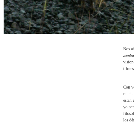
Nos ab
zumba
vision
trimes
Con vo
muchos
están 
yo per
filosó
los dé