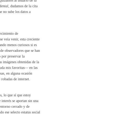
rquizamos al usuario de la
dental
, dudamos de la cita
ue no sube los datos a
recimiento de
e veía venir, esta creciente
ando menos curiosos si es
 de observadores que se han
 por preservar la
as imágenes obtenidas de la
duda mis favoritas— en las
sas, en alguna ocasión
 robadas de internet.
, lo que sí que estoy
 interés se aportan sin una
 entorno cerrado y de
o ese selecto estatus social