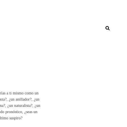
arías a ti mismo como un
leza?, ¿un anillador?, ¿un
a?, ¿un naturalista?, ¿un
odo pronóstico, ¿seas un
ltimo suspiro?