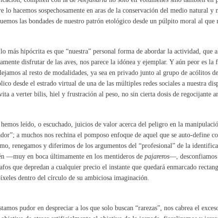
e lo hacemos sospechosamente en aras de la conservación del medio natural y 
uemos las bondades de nuestro patrón etológico desde un púlpito moral al que 
lo más hipócrita es que “nuestra” personal forma de abordar la actividad, que a
lamente disfrutar de las aves, nos parece la idónea y ejemplar. Y aún peor es la 
lejamos al resto de modalidades, ya sea en privado junto al grupo de acólitos d
lico desde el estrado virtual de una de las múltiples redes sociales a nuestra di
vita a verter bilis, hiel y frustración al peso, no sin cierta dosis de regocijante 
hemos leído, o escuchado, juicios de valor acerca del peligro en la manipulació
ador”; a muchos nos rechina el pomposo enfoque de aquel que se auto-define c
mo, renegamos y diferimos de los argumentos del “profesional” de la identifica
én —muy en boca últimamente en los mentideros de
pajareros
—, desconfiamos d
afos que depredan a cualquier precio el instante que quedará enmarcado rectan
xeles dentro del círculo de su ambiciosa imaginación.
tamos pudor en despreciar a los que solo buscan “rarezas”, nos cabrea el exces