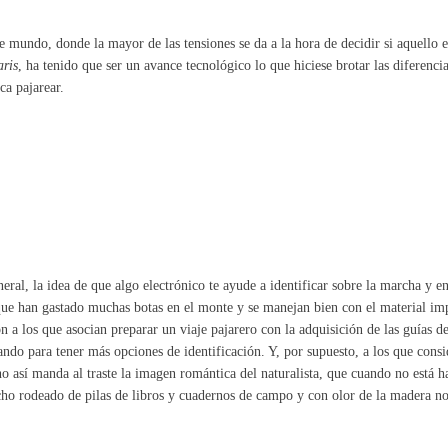
e mundo, donde la mayor de las tensiones se da a la hora de decidir si aquello 
aris
, ha tenido que ser un avance tecnológico lo que hiciese brotar las diferenci
ica pajarear.
eral, la idea de que algo electrónico te ayude a identificar sobre la marcha y 
que han gastado muchas botas en el monte y se manejan bien con el material i
n a los que asocian preparar un viaje pajarero con la adquisición de las guías de
ando para tener más opciones de identificación. Y, por supuesto, a los que cons
no así manda al traste la imagen romántica del naturalista, que cuando no está h
ho rodeado de pilas de libros y cuadernos de campo y con olor de la madera nob