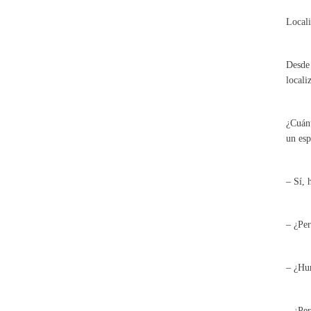
Locali
Desde 
locali
¿Cuánt
un esp
– Sí, 
– ¿Per
– ¿Hum
– ¿Per