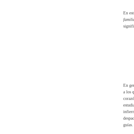
En est
famili
signif
En gen
a los 
corazó
estudi
infier
despac
guías.