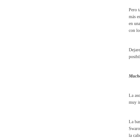
Pero t
más en
en una
con lo
Dejare
posibi
Mucho
La aso
muy in
La bas
Swarov
la cal