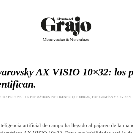
arovsky AX VISIO 10×32: los p
entifican.
MERA PERSONA, LOS PRISMÁTICOS INTELIGENTES QUE UBICAN, FOTOGRAFÍAN Y ADIVINAN.
nteligencia artificial de campo ha llegado al pajareo de la m
prismáticos AX VISIO 10×32. Entre sus habilidades está la de 