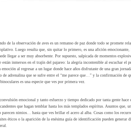
do de la observación de aves es un remanso de paz donde todo se promete relaja
plativo. Luego resulta que, sin quitar lo primero, es una afición emocionante,
ede llegar a ser muy absorbente. Por supuesto, salpicada de momentos explosiv
e están inmersos en el trajín del pajareo: la alegría incontenible al escuchar el 
a emoción al regresar a un lugar donde hace años disfrutaste de una gran jornad
zo de adrenalina que se sufre entre el “me parece que…” y la confirmación de q
 binoculares es una especie que ves por primera vez.
convulsión emocional y tanto esfuerzo y tiempo dedicado por tanta gente hace 
candentes que hagan temblar hasta los más templados espíritus. Asuntos que, una
 parecen nimios… hasta que ves brillar el acero al alba. Cosas como los recurr
mites éticos o la aparición de la enésima guía de identificación pueden generar d
eral.