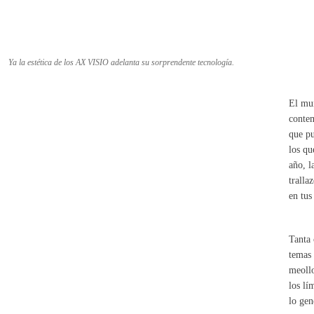
Ya la estética de los AX VISIO adelanta su sorprendente tecnología.
El mun
contem
que pu
los qu
año, l
tralla
en tus
Tanta 
temas 
meollo
los lí
lo gen