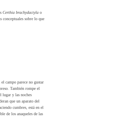
es
Certhia brachydactyla
o
as conceptuales sobre lo que
en el campo parece no gustar
mpreso. También rompe el
l lugar y las noches
ideran que un aparato del
aciendo cumbres, está en el
le de los anaqueles de las