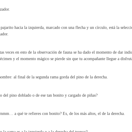
zador.
pajarito hacia la izquierda, marcado con una flecha y un círculo, está la selec
zador.
as veces en esto de la observación de fauna se ha dado el momento de dar indi
écimen y el momento mágico se pierde sin que tu acompañante llegue a disfruta
hombre: al final de la segunda rama gorda del pino de la derecha.
o del pino doblado o de ese tan bonito y cargado de piñas?
mm… a qué te refieres con bonito? Es, de los más altos, el de la derecha.
o la rama es a la izquierda o a la derecha del tronco?