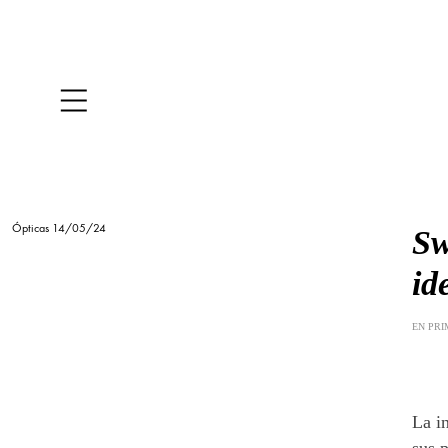
Ópticas 14/05/24
Sw
id
EN PRI
La i
sus 