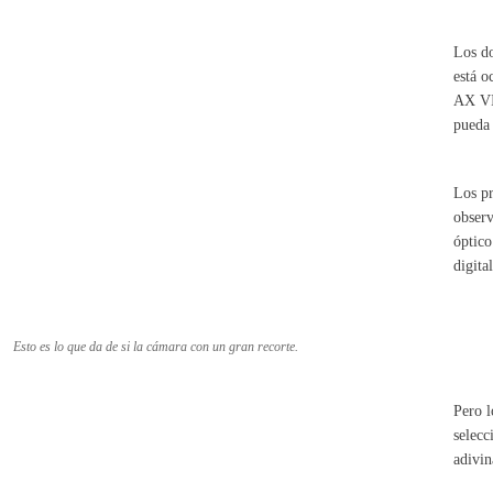
Los do
está o
AX VI
pueda 
Los pr
observ
óptico
digita
Esto es lo que da de si la cámara con un gran recorte.
Pero l
selecc
adivin