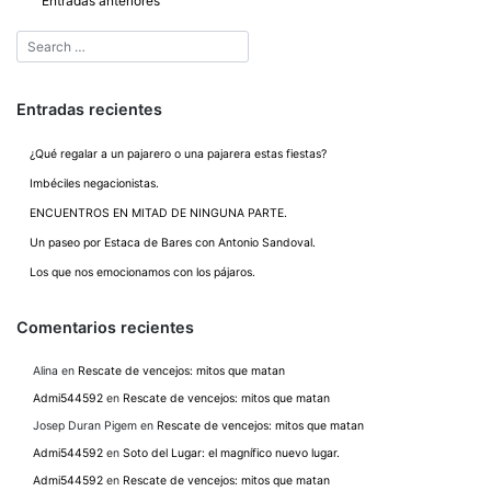
Navegación
Entradas anteriores
de
entradas
Entradas recientes
¿Qué regalar a un pajarero o una pajarera estas fiestas?
Imbéciles negacionistas.
ENCUENTROS EN MITAD DE NINGUNA PARTE.
Un paseo por Estaca de Bares con Antonio Sandoval.
Los que nos emocionamos con los pájaros.
Comentarios recientes
Alina
en
Rescate de vencejos: mitos que matan
Admi544592
en
Rescate de vencejos: mitos que matan
Josep Duran Pigem
en
Rescate de vencejos: mitos que matan
Admi544592
en
Soto del Lugar: el magnífico nuevo lugar.
Admi544592
en
Rescate de vencejos: mitos que matan