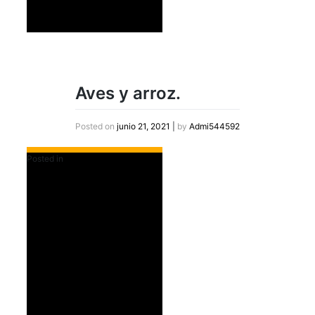
Aves y arroz.
Posted on
junio 21, 2021
|
by
Admi544592
Posted in
Destacados Slider Home