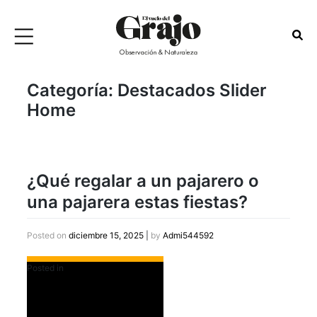
Categoría:
Destacados Slider
Home
¿Qué regalar a un pajarero o
una pajarera estas fiestas?
Posted on
diciembre 15, 2025
|
by
Admi544592
Posted in
Destacados Slider Home