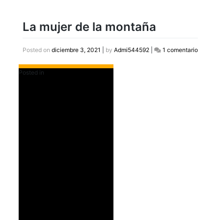
La mujer de la montaña
en
Posted on
diciembre 3, 2021
|
by
Admi544592
|
1 comentario
La
mujer
Posted in
Destacados Slider Home
de
la
montañ