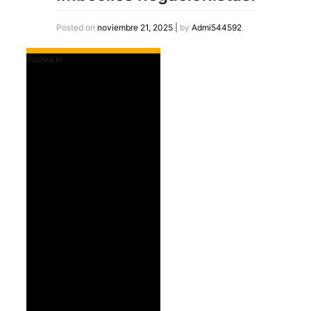
Posted on
noviembre 21, 2025
|
by
Admi544592
Posted in
Destacados Slider Home