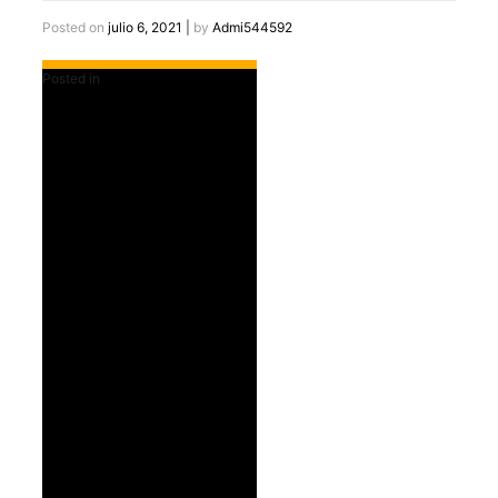
Posted on
julio 6, 2021
|
by
Admi544592
Posted in
Destacados Slider Home