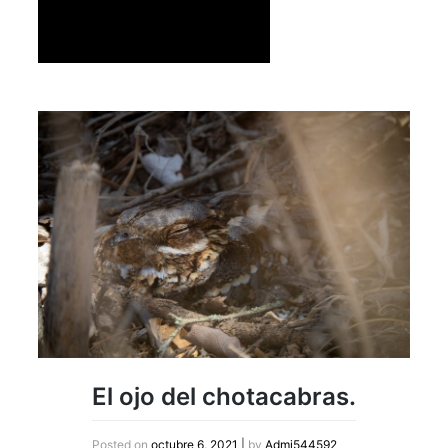
El ojo del chotacabras.
Posted on
octubre 6, 2021
|
by
Admi544592