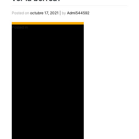
Posted on
octubre 17, 2021
|
by
Admi544592
Posted in
Colecciones - Album de Campo