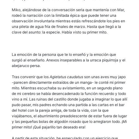
Miko, alejándose de la conversación seria que mantenía con Mar,
rodeó la narración con la limitada épica que puede tener una
observación involuntaria mientras estás refrescándote los pies en
una pileta de agua fría de finales de marzo. Hasta que llegó a la
clave del asunto: la especie. Había visto su primer mito.
La emoción de la persona que te lo enseñó y la emoción que
surgió al enseñarlo. Anexos inseparables a la urraca piquirroja y el
abejaruco persa.
Tras convenir que los
Agietatus caudatus
son unas aves muy japo
-parecen directamente extraídos de un manga- le conté mi primer
mito. Mientras escuchaba su avistamiento, en un segundo plano
de mi cerebro se había desencadenado la función recuerdo y todo
vino a mí. Las ruinas del castillo donde jugaba a imaginar lo que allí
pudo pasar, mis padres echando una partida a las cartas en el bar
del hotel con la pareja amiga, de toda la vida, con la que
viajábamos, el aburrimiento preadolescente de estar fuera de lugar
y las pequeñas bolas de algodón rosado que lo arreglaron todo. ¡Mi
primer mito! ¡Qué pajarillo tan deseado era!
A partir de esta situación, he especulado con un ejercicio que