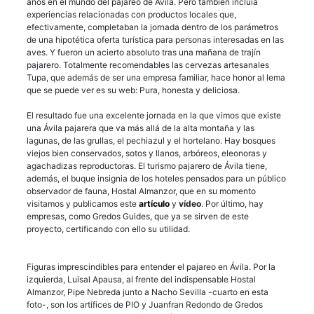
años en el mundo del pajareo de Ávila. Pero también incluía
experiencias relacionadas con productos locales que,
efectivamente, completaban la jornada dentro de los parámetros
de una hipotética oferta turística para personas interesadas en las
aves. Y fueron un acierto absoluto tras una mañana de trajín
pajarero. Totalmente recomendables las cervezas artesanales
Tupa, que además de ser una empresa familiar, hace honor al lema
que se puede ver es su web: Pura, honesta y deliciosa.
El resultado fue una excelente jornada en la que vimos que existe
una Ávila pajarera que va más allá de la alta montaña y las
lagunas, de las grullas, el pechiazul y el hortelano. Hay bosques
viejos bien conservados, sotos y llanos, arbóreos, eleonoras y
agachadizas reproductoras. El turismo pajarero de Ávila tiene,
además, el buque insignia de los hoteles pensados para un público
observador de fauna, Hostal Almanzor, que en su momento
visitamos y publicamos este
artículo
y
vídeo
. Por último, hay
empresas, como Gredos Guides, que ya se sirven de este
proyecto, certificando con ello su utilidad.
Figuras imprescindibles para entender el pajareo en Ávila. Por la
izquierda, Luisal Apausa, al frente del indispensable Hostal
Almanzor, Pipe Nebreda junto a Nacho Sevilla -cuarto en esta
foto-, son los artífices de PIO y Juanfran Redondo de Gredos