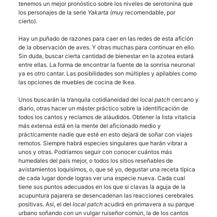
tenemos un mejor pronóstico sobre los niveles de serotonina que
los personajes de la serie
Yakarta
(muy recomendable, por
cierto).
Hay un puñado de razones para caer en las redes de esta afición
de la observación de aves. Y otras muchas para continuar en ello.
Sin duda, buscar cierta cantidad de bienestar en la azotea estará
entre ellas. La forma de encontrar la fuente de la sonrisa neuronal
ya es otro cantar. Las posibilidades son múltiples y apilables como
las opciones de muebles de cocina de Ikea.
Unos buscarán la tranquila cotidianeidad del
local patch
cercano y
diario, otras hacer un máster práctico sobre la identificación de
todos los cantos y reclamos de aláudidos. Obtener la lista vitalicia
más extensa está en la mente del aficionado medio y
prácticamente nadie que esté en esto dejará de soñar con viajes
remotos. Siempre habrá especies singulares que harán vibrar a
unos y otras. Podríamos seguir con conocer cuántos más
humedales del país mejor, o todos los sitios reseñables de
avistamientos loquísimos, o, que sé yo, degustar una receta típica
de cada lugar donde logras ver una especie nueva. Cada cual
tiene sus puntos adecuados en los que si clavas la aguja de la
acupuntura pajarera se desencadenan las reacciones cerebrales
positivas. Así, el del
local patch
acudirá en primavera a su parque
urbano soñando con un vulgar ruiseñor común, la de los cantos