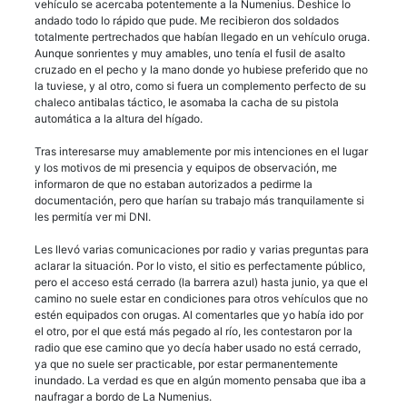
vehículo se acercaba potentemente a la Numenius. Deshice lo
andado todo lo rápido que pude. Me recibieron dos soldados
totalmente pertrechados que habían llegado en un vehículo oruga.
Aunque sonrientes y muy amables, uno tenía el fusil de asalto
cruzado en el pecho y la mano donde yo hubiese preferido que no
la tuviese, y al otro, como si fuera un complemento perfecto de su
chaleco antibalas táctico, le asomaba la cacha de su pistola
automática a la altura del hígado.
Tras interesarse muy amablemente por mis intenciones en el lugar
y los motivos de mi presencia y equipos de observación, me
informaron de que no estaban autorizados a pedirme la
documentación, pero que harían su trabajo más tranquilamente si
les permitía ver mi DNI.
Les llevó varias comunicaciones por radio y varias preguntas para
aclarar la situación. Por lo visto, el sitio es perfectamente público,
pero el acceso está cerrado (la barrera azul) hasta junio, ya que el
camino no suele estar en condiciones para otros vehículos que no
estén equipados con orugas. Al comentarles que yo había ido por
el otro, por el que está más pegado al río, les contestaron por la
radio que ese camino que yo decía haber usado no está cerrado,
ya que no suele ser practicable, por estar permanentemente
inundado. La verdad es que en algún momento pensaba que iba a
naufragar a bordo de La Numenius.