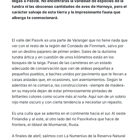
llegas a Pasvik. No encontrarás la variedad de especies de la
tundra ni las obscenas cantidades de aves de Hornoya, pero el
carácter salvaje de esta tierra y la impresionante fauna que
alberga te conmocionará.
El valle del Pasvik es una parte de Varanger que no tiene nada que
ver con el resto de la región del Condado de Finnmark, salvo por
ser un destino pajarero de primer orden. Sales de la durísima
tundra ártica y en cuestión de unos kilómetros estás en los
bosques de la taiga. Pasas de las carreteras en un estado
adecuado de conservación que van de aldeas pequeñas a
pequeños pueblos, a baches unidos por pavimento que te llevan a
casas aisladas que, en ocasiones, son asentamientos. Según te
adentras en la comarca, las construcciones -siempre de madera-
en su mayoría dejan de estar primorosamente pintadas de
brillantes colores como ocurre más al norte. Aquí son de un sobrio
rojo mate oscuro y con cierta tendencia a necesitar un repasito.
Es una cuña que se adentra en el continente hacia el sur. Al oeste
Finlandia y al este, al otro lado del rio Pasvikelva que hace de
frontera, el óblast de Murmansk, Rusia.
A finales de abril, salimos con La Numenius de la Reserva Natural