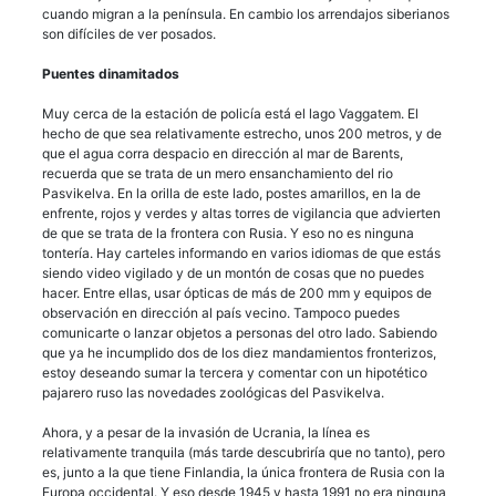
cuando migran a la península. En cambio los arrendajos siberianos
son difíciles de ver posados.
Puentes dinamitados
Muy cerca de la estación de policía está el lago Vaggatem. El
hecho de que sea relativamente estrecho, unos 200 metros, y de
que el agua corra despacio en dirección al mar de Barents,
recuerda que se trata de un mero ensanchamiento del rio
Pasvikelva. En la orilla de este lado, postes amarillos, en la de
enfrente, rojos y verdes y altas torres de vigilancia que advierten
de que se trata de la frontera con Rusia. Y eso no es ninguna
tontería. Hay carteles informando en varios idiomas de que estás
siendo video vigilado y de un montón de cosas que no puedes
hacer. Entre ellas, usar ópticas de más de 200 mm y equipos de
observación en dirección al país vecino. Tampoco puedes
comunicarte o lanzar objetos a personas del otro lado. Sabiendo
que ya he incumplido dos de los diez mandamientos fronterizos,
estoy deseando sumar la tercera y comentar con un hipotético
pajarero ruso las novedades zoológicas del Pasvikelva.
Ahora, y a pesar de la invasión de Ucrania, la línea es
relativamente tranquila (más tarde descubriría que no tanto), pero
es, junto a la que tiene Finlandia, la única frontera de Rusia con la
Europa occidental. Y eso desde 1945 y hasta 1991 no era ninguna