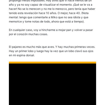
propongo metas imposibles. Hay aves que vi hace menos de un
año y ya no soy capaz de visualizar el momento. ¡Qué se le va a
hacer! No se lo merecen y no me lo merezco, pero tenía que haber
tenido esta revelación hace 10 años. O mejor, hace 40. (Nota
mental: tengo que comentarle a Miko que no sea idiota y que
memorice y tome notas de todo, ahora que está a tiempo).
En cualquier caso, voy a hincharme a mojar pan y volver a pasar
por el corazón muchas cosas.
El pajareo es mucho más que aves. Y hay muchas primeras veces.
Hay un primer lobo y luego hay la vez que un lobo clavó sus ojos
en mi espina dorsal.