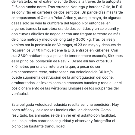
de Falsterbo, en el extremo sur de Suecia, a través de la autopista
E-6 con rumbo norte. Tras cruzar a Noruega y bordear Oslo, la E-6
se convirtió en carretera de dos sentidos. Un par de días más tarde
sobrepasamos el Círculo Polar Ártico y, aunque mayo, de algunas
casas solo se veía la cumbrera del tejado. Por entonces, en
algunos tramos la carretera era de dos sentidos y un solo carril y
con curvas difíciles de negociar con una fragata terrestre de más
de cinco metros y medio de longitud y 3000 kg. Tras los ires y
venires por la península de Varanger, el 23 de mayo y después de
recorrer los 3140 km que tiene la E-6, entraba en Kirkenes. Con
sus 3300 habitantes y a pesar de tener nombre escocés, Kirkenes
es la principal población de Pasvik. Desde allí hay otros 100
kilómetros por una carretera en la que, a pesar de ser
eminentemente recta, sobrepasar una velocidad de 30 km/h
puede suponer la destrucción de la amortiguación del coche,
arruinar todas las inversiones en empastes bucales y recalcular el
posicionamiento de las vértebras lumbares de los ocupantes del
vehículo.l.
Esta obligada velocidad reducida resulta ser una bendición. Hay
poco tráfico y los escasos locales circulan despacio. Como
resultado, los animales se dejan ver en el asfalto con facilidad.
Incluso puedes parar con seguridad y observar y fotografiar el
bicho con bastante tranquilidad.