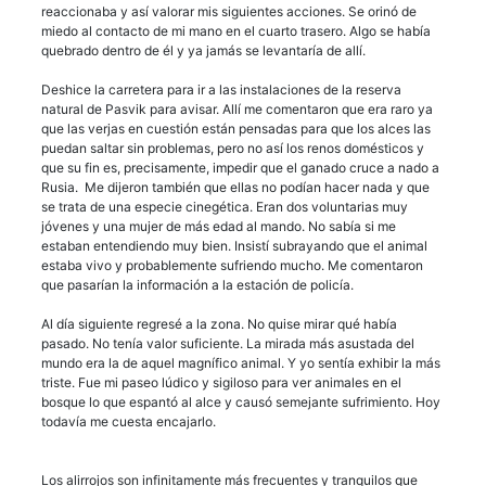
reaccionaba y así valorar mis siguientes acciones. Se orinó de
miedo al contacto de mi mano en el cuarto trasero. Algo se había
quebrado dentro de él y ya jamás se levantaría de allí.
Deshice la carretera para ir a las instalaciones de la reserva
natural de Pasvik para avisar. Allí me comentaron que era raro ya
que las verjas en cuestión están pensadas para que los alces las
puedan saltar sin problemas, pero no así los renos domésticos y
que su fin es, precisamente, impedir que el ganado cruce a nado a
Rusia. Me dijeron también que ellas no podían hacer nada y que
se trata de una especie cinegética. Eran dos voluntarias muy
jóvenes y una mujer de más edad al mando. No sabía si me
estaban entendiendo muy bien. Insistí subrayando que el animal
estaba vivo y probablemente sufriendo mucho. Me comentaron
que pasarían la información a la estación de policía.
Al día siguiente regresé a la zona. No quise mirar qué había
pasado. No tenía valor suficiente. La mirada más asustada del
mundo era la de aquel magnífico animal. Y yo sentía exhibir la más
triste. Fue mi paseo lúdico y sigiloso para ver animales en el
bosque lo que espantó al alce y causó semejante sufrimiento. Hoy
todavía me cuesta encajarlo.
Los alirrojos son infinitamente más frecuentes y tranquilos que