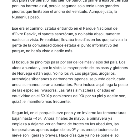
dos pistas de tierra, o más bien de barro. La primera estaba cerrada
por una barrera azul, pero la segunda solo tenía unas grandes
piedras que limitaban el ancho del vehículo. Aunque justa, la
Numenius pasó.
Ese era el camino. Estaba entrando en el Parque Nacional de
d’Ovre Pasvik, el sancta sanctórum, y no había absolutamente
nadie a la vista. En realidad, llevaba tres días en los que, salvo a la
gente de la comunidad donde estaba el punto informativo del
parque, no había visto a nadie más.
El bosque de pino rojo pasa por ser de los más viejos del país. Los
alces abundan y, por lo visto, la mayor parte de los osos y glotones
de Noruega están aquí. Yo no los vi. Los pigargos, urogallos,
arrendajos siberianos y carboneros lapones, se puede decir, cada
uno a su manera, eran abundantes. Pero incluso aquí llega la peste
de las especies invasoras. Las ratas almizcleras, criadas en
cautividad en el SXIX y comienzos del XX por su piel y aceite son,
quizá, el mamífero más frecuente.
Según leí, en el parque llueve poco y en invierno las temperaturas
bajan hasta -45º. Ahora, finales de mayo, la primavera ya
empieza a dejarse ver en forma de brotes en los abedules, las
temperaturas apenas bajan de los 0º y las precipitaciones de
nieve son ligeras y breves. Hace días que ya no se pone el sol.