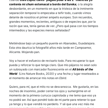
contenía mi
chum
estomacal a bordo del Eureka
;
o la alegría
desbordante, en un momento en que la tristeza de la inminente
separación temporal lo empezaba a teñir todo, cuando vimos
delante de nosotros el primer ampelis europeo. Son recuerdos,
grandes momentos, recientes, antiguos o de especies que, por la
razón que sea, tenía ganas de ver. ¿Pero qué pasa con los tiempos
intermedios y las especies menos señaladas?
Metiéndose bajo un pequeño puente en Abanades, Guadalajara.
Esta otra daurica la fotografié años más tarde en Campoamor,
Alicante. Mojando pan.
Voy a hacer el esfuerzo de revisarlo todo. Para recuperar lo que
pueda y reforzar lo que tenga claro. Que mis pájaros no sean solo
un subrayado con marcador fluorescente en el
All birds of the
World
(Linx Nature Books, 2020) y una fecha y lugar reseteados a
el momento de arrancar mis notas en
Ebird.
Quiero, para mí, que el mito no se desvanezca. Me gustaría, en las
noches de insomnio, poder cerrar los ojos y sumergirme en el
momento de la primera curruca capirotada y me temo que eso ya
no podrá ser. Así que pondré todo de mi parte para retener lo que
ya tengo y lo que vendrá no perderlo. Y sé que una vez más me