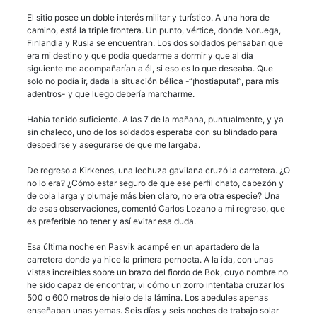
El sitio posee un doble interés militar y turístico. A una hora de
camino, está la triple frontera. Un punto, vértice, donde Noruega,
Finlandia y Rusia se encuentran. Los dos soldados pensaban que
era mi destino y que podía quedarme a dormir y que al día
siguiente me acompañarían a él, si eso es lo que deseaba. Que
solo no podía ir, dada la situación bélica -“¡hostiaputa!”, para mis
adentros- y que luego debería marcharme.
Había tenido suficiente. A las 7 de la mañana, puntualmente, y ya
sin chaleco, uno de los soldados esperaba con su blindado para
despedirse y asegurarse de que me largaba.
De regreso a Kirkenes, una lechuza gavilana cruzó la carretera. ¿O
no lo era? ¿Cómo estar seguro de que ese perfil chato, cabezón y
de cola larga y plumaje más bien claro, no era otra especie? Una
de esas observaciones, comentó Carlos Lozano a mi regreso, que
es preferible no tener y así evitar esa duda.
Esa última noche en Pasvik acampé en un apartadero de la
carretera donde ya hice la primera pernocta. A la ida, con unas
vistas increíbles sobre un brazo del fiordo de Bok, cuyo nombre no
he sido capaz de encontrar, vi cómo un zorro intentaba cruzar los
500 o 600 metros de hielo de la lámina. Los abedules apenas
enseñaban unas yemas. Seis días y seis noches de trabajo solar