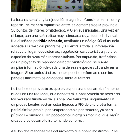
La idea es sencilla y la ejecución magnífica. Consiste en mapear y
repartir -de manera equitativa entre las comarcas de la provincia-
50 puntos de interés ornitológico, PIO en sus iniciales. Una vez en
el lugar, con una señalética muy adecuada cuya identidad visual
fue diseñada por
Nido nómada
, mediante un código QR el usuario
accede a la web del programa y allí entra a toda la información
relativa al lugar: ecosistemas, vegetación característica y, claro,
especies de aves más representativas. Por supuesto, tratándose
de un proyecto de marcado carácter ornitológico, se puede
ampliar información de cada una de esas especies clicando en la
imagen. Si su curiosidad es menor, puede conformarse con los
paneles informativos colocados sobre el terreno.
Lo bonito del proyecto es que estos puntos se desarrollarán como
nudos de una red local, que conectará la observación de aves con
los recursos turísticos de la zona. Restaurantes, alojamientos y
empresas locales podrán estar ligados a PIO de una u otra forma:
por iniciativa propia, por turoperadores o por terceros, ya sean
públicos o privados. Un poco como un organismo vivo, que según
crezca y se desarrolle ira tomando su forma.
Así, los dos responsables del proyecto que nos lo mostraron, Pipe