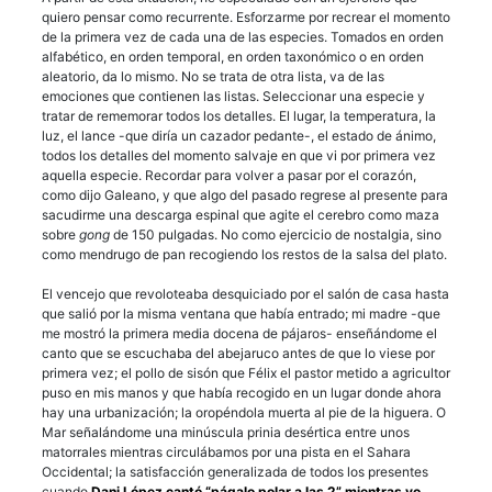
quiero pensar como recurrente. Esforzarme por recrear el momento
de la primera vez de cada una de las especies. Tomados en orden
alfabético, en orden temporal, en orden taxonómico o en orden
aleatorio, da lo mismo. No se trata de otra lista, va de las
emociones que contienen las listas. Seleccionar una especie y
tratar de rememorar todos los detalles. El lugar, la temperatura, la
luz, el lance -que diría un cazador pedante-, el estado de ánimo,
todos los detalles del momento salvaje en que vi por primera vez
aquella especie. Recordar para volver a pasar por el corazón,
como dijo Galeano, y que algo del pasado regrese al presente para
sacudirme una descarga espinal que agite el cerebro como maza
sobre
gong
de 150 pulgadas. No como ejercicio de nostalgia, sino
como mendrugo de pan recogiendo los restos de la salsa del plato.
El vencejo que revoloteaba desquiciado por el salón de casa hasta
que salió por la misma ventana que había entrado; mi madre -que
me mostró la primera media docena de pájaros- enseñándome el
canto que se escuchaba del abejaruco antes de que lo viese por
primera vez; el pollo de sisón que Félix el pastor metido a agricultor
puso en mis manos y que había recogido en un lugar donde ahora
hay una urbanización; la oropéndola muerta al pie de la higuera. O
Mar señalándome una minúscula prinia desértica entre unos
matorrales mientras circulábamos por una pista en el Sahara
Occidental; la satisfacción generalizada de todos los presentes
cuando
Dani López cantó “págalo polar a las 2” mientras yo