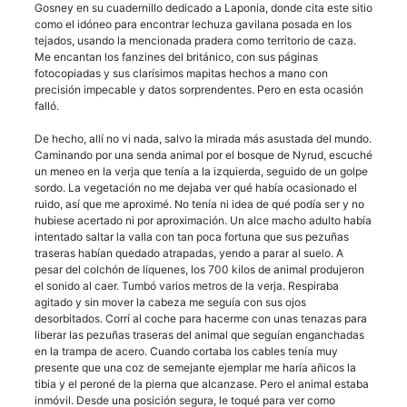
Gosney en su cuadernillo dedicado a Laponia, donde cita este sitio
como el idóneo para encontrar lechuza gavilana posada en los
tejados, usando la mencionada pradera como territorio de caza.
Me encantan los fanzines del británico, con sus páginas
fotocopiadas y sus clarísimos mapitas hechos a mano con
precisión impecable y datos sorprendentes. Pero en esta ocasión
falló.
De hecho, allí no vi nada, salvo la mirada más asustada del mundo.
Caminando por una senda animal por el bosque de Nyrud, escuché
un meneo en la verja que tenía a la izquierda, seguido de un golpe
sordo. La vegetación no me dejaba ver qué había ocasionado el
ruido, así que me aproximé. No tenía ni idea de qué podía ser y no
hubiese acertado ni por aproximación. Un alce macho adulto había
intentado saltar la valla con tan poca fortuna que sus pezuñas
traseras habían quedado atrapadas, yendo a parar al suelo. A
pesar del colchón de líquenes, los 700 kilos de animal produjeron
el sonido al caer. Tumbó varios metros de la verja. Respiraba
agitado y sin mover la cabeza me seguía con sus ojos
desorbitados. Corrí al coche para hacerme con unas tenazas para
liberar las pezuñas traseras del animal que seguían enganchadas
en la trampa de acero. Cuando cortaba los cables tenía muy
presente que una coz de semejante ejemplar me haría añicos la
tibia y el peroné de la pierna que alcanzase. Pero el animal estaba
inmóvil. Desde una posición segura, le toqué para ver como