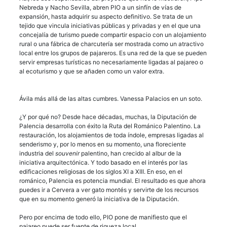
Nebreda y Nacho Sevilla, abren PIO a un sinfín de vías de
expansión, hasta adquirir su aspecto definitivo. Se trata de un
tejido que vincula iniciativas públicas y privadas y en el que una
concejalía de turismo puede compartir espacio con un alojamiento
rural o una fábrica de charcutería ser mostrada como un atractivo
local entre los grupos de pajareros. Es una red de la que se pueden
servir empresas turísticas no necesariamente ligadas al pajareo o
al ecoturismo y que se añaden como un valor extra.
Ávila más allá de las altas cumbres. Vanessa Palacios en un soto.
¿Y por qué no? Desde hace décadas, muchas, la Diputación de
Palencia desarrolla con éxito la Ruta del Románico Palentino. La
restauración, los alojamientos de toda índole, empresas ligadas al
senderismo y, por lo menos en su momento, una floreciente
industria del
souvenir
palentino, han crecido al albur de la
iniciativa arquitectónica. Y todo basado en el interés por las
edificaciones religiosas de los siglos XI a XIII. En eso, en el
románico, Palencia es potencia mundial. El resultado es que ahora
puedes ir a Cervera a ver gato montés y servirte de los recursos
que en su momento generó la iniciativa de la Diputación.
Pero por encima de todo ello, PIO pone de manifiesto que el
pajareo puede ser fuente de riqueza local.