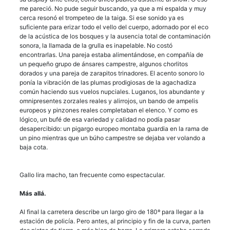
me pareció. No pude seguir buscando, ya que a mi espalda y muy
cerca resonó el trompeteo de la taiga. Si ese sonido ya es
suficiente para erizar todo el vello del cuerpo, adornado por el eco
de la acústica de los bosques y la ausencia total de contaminación
sonora, la llamada de la grulla es inapelable. No costó
encontrarlas. Una pareja estaba alimentándose, en compañía de
un pequeño grupo de ánsares campestre, algunos chorlitos
dorados y una pareja de zarapitos trinadores. El acento sonoro lo
ponía la vibración de las plumas prodigiosas de la agachadiza
común haciendo sus vuelos nupciales. Luganos, los abundante y
omnipresentes zorzales reales y alirrojos, un bando de ampelis
europeos y pinzones reales completaban el elenco. Y como es
lógico, un bufé de esa variedad y calidad no podía pasar
desapercibido: un pigargo europeo montaba guardia en la rama de
un pino mientras que un búho campestre se dejaba ver volando a
baja cota.
Gallo lira macho, tan frecuente como espectacular.
Más allá.
Al final la carretera describe un largo giro de 180º para llegar a la
estación de policía. Pero antes, al principio y fin de la curva, parten