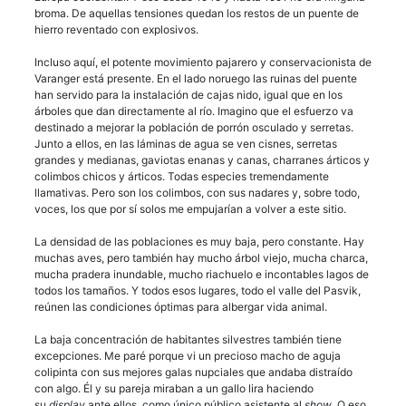
broma. De aquellas tensiones quedan los restos de un puente de
hierro reventado con explosivos.
Incluso aquí, el potente movimiento pajarero y conservacionista de
Varanger está presente. En el lado noruego las ruinas del puente
han servido para la instalación de cajas nido, igual que en los
árboles que dan directamente al río. Imagino que el esfuerzo va
destinado a mejorar la población de porrón osculado y serretas.
Junto a ellos, en las láminas de agua se ven cisnes, serretas
grandes y medianas, gaviotas enanas y canas, charranes árticos y
colimbos chicos y árticos. Todas especies tremendamente
llamativas. Pero son los colimbos, con sus nadares y, sobre todo,
voces, los que por sí solos me empujarían a volver a este sitio.
La densidad de las poblaciones es muy baja, pero constante. Hay
muchas aves, pero también hay mucho árbol viejo, mucha charca,
mucha pradera inundable, mucho riachuelo e incontables lagos de
todos los tamaños. Y todos esos lugares, todo el valle del Pasvik,
reúnen las condiciones óptimas para albergar vida animal.
La baja concentración de habitantes silvestres también tiene
excepciones. Me paré porque vi un precioso macho de aguja
colipinta con sus mejores galas nupciales que andaba distraído
con algo. Él y su pareja miraban a un gallo lira haciendo
su
display
ante ellos, como único público asistente al
show
. O eso