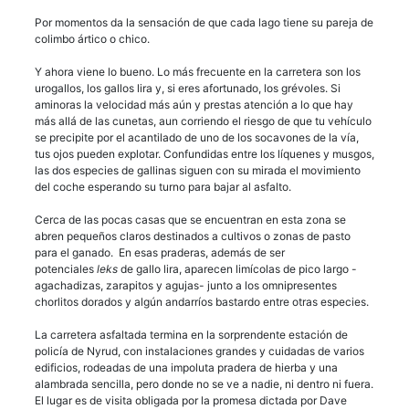
Por momentos da la sensación de que cada lago tiene su pareja de
colimbo ártico o chico.
Y ahora viene lo bueno. Lo más frecuente en la carretera son los
urogallos, los gallos lira y, si eres afortunado, los grévoles. Si
aminoras la velocidad más aún y prestas atención a lo que hay
más allá de las cunetas, aun corriendo el riesgo de que tu vehículo
se precipite por el acantilado de uno de los socavones de la vía,
tus ojos pueden explotar. Confundidas entre los líquenes y musgos,
las dos especies de gallinas siguen con su mirada el movimiento
del coche esperando su turno para bajar al asfalto.
Cerca de las pocas casas que se encuentran en esta zona se
abren pequeños claros destinados a cultivos o zonas de pasto
para el ganado. En esas praderas, además de ser
potenciales
leks
de gallo lira, aparecen limícolas de pico largo -
agachadizas, zarapitos y agujas- junto a los omnipresentes
chorlitos dorados y algún andarríos bastardo entre otras especies.
La carretera asfaltada termina en la sorprendente estación de
policía de Nyrud, con instalaciones grandes y cuidadas de varios
edificios, rodeadas de una impoluta pradera de hierba y una
alambrada sencilla, pero donde no se ve a nadie, ni dentro ni fuera.
El lugar es de visita obligada por la promesa dictada por Dave