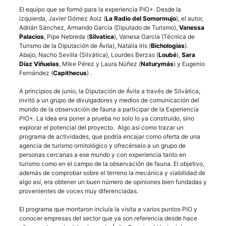
El equipo que se formó para la experiencia PIO+. Desde la
izquierda, Javier Gómez Aoiz (
La Radio del Somormujo
), el autor,
Adrián Sánchez, Armando García (Diputado de Turismo),
Vanessa
Palacios
, Pipe Nebreda (
Silvatica
), Vanesa García (Técnica de
Turismo de la Diputación de Ávila), Natalia Iris (
Bichologías
).
Abajo, Nacho Sevilla (Silvática), Lourdes Berzas (
Loubé
),
Sara
Díaz Viñuelas
, Mike Pérez y Laura Núñez (
Naturymás
) y Eugenio
Fernández (
Capithecus
) .
A principios de junio, la Diputación de Ávila a través de Silvática,
invitó a un grupo de divulgadores y medios de comunicación del
mundo de la observación de fauna a participar de la Experiencia
PIO+. La idea era poner a prueba no solo lo ya construido, sino
explorar el potencial del proyecto. Algo así como trazar un
programa de actividades, que podría encajar como oferta de una
agencia de turismo ornitológico y ofrecérselo a un grupo de
personas cercanas a ese mundo y con experiencia tanto en
turismo como en el campo de la observación de fauna. El objetivo,
además de comprobar sobre el terreno la mecánica y viabilidad de
algo así, era obtener un buen número de opiniones bien fundadas y
provenientes de voces muy diferenciadas.
El programa que montaron incluía la visita a varios puntos PIO y
conocer empresas del sector que ya son referencia desde hace