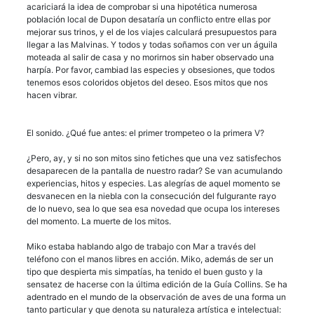
acariciará la idea de comprobar si una hipotética numerosa
población local de Dupon desataría un conflicto entre ellas por
mejorar sus trinos, y el de los viajes calculará presupuestos para
llegar a las Malvinas. Y todos y todas soñamos con ver un águila
moteada al salir de casa y no morirnos sin haber observado una
harpía. Por favor, cambiad las especies y obsesiones, que todos
tenemos esos coloridos objetos del deseo. Esos mitos que nos
hacen vibrar.
El sonido. ¿Qué fue antes: el primer trompeteo o la primera V?
¿Pero, ay, y si no son mitos sino fetiches que una vez satisfechos
desaparecen de la pantalla de nuestro radar? Se van acumulando
experiencias, hitos y especies. Las alegrías de aquel momento se
desvanecen en la niebla con la consecución del fulgurante rayo
de lo nuevo, sea lo que sea esa novedad que ocupa los intereses
del momento. La muerte de los mitos.
Miko estaba hablando algo de trabajo con Mar a través del
teléfono con el manos libres en acción. Miko, además de ser un
tipo que despierta mis simpatías, ha tenido el buen gusto y la
sensatez de hacerse con la última edición de la Guía Collins. Se ha
adentrado en el mundo de la observación de aves de una forma un
tanto particular y que denota su naturaleza artística e intelectual: