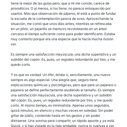
tiene la mejor de las guías pero, que a mí me conste, carece de
prismáticos. O al menos, si los tiene, no parece enloquecido por
usarlos. Más que observación de pájaros, él está a punto de fundar
la escuela de la contemplación pasiva de aves. Aprovechando la
situación, me contó que unos días antes, mientras se refrescaba
en un pilón, un pajarillo se mantuvo revoloteando en un árbol
cercano el tiempo suficiente como para poder identificarlo. Estaba
muy contento porque era una especie que le hacía mucha ilusión
ver.
Es siempre una satisfacción mayúscula, una dicha superlativa y un
subidón del copón. Es, pues, un regodeo redundante por tres, y me
quedo corto.
Y es que es verdad. Un
lifer
,
bimbo
o, sencillamente, uno nuevo
siempre es algo especial. Una alegría que, seguro tiene
explicaciones químicas y psicológicas, pero que para un pajarero o
pajarera se define perfectamente aludiendo al tamaño. Es siempre
una satisfacción mayúscula, una dicha superlativa y un subidón
del copón. Es, pues, un regodeo redundante por tres, y me quedo
corto. Al mismo tiempo, es minimalista. Apenas unos segundos,
quizá minutos, en silencio y muchas veces en soledad. Sin poder
gritar de júbilo, contenido hasta en los gestos y sin poder
distraerse. Una sonrisa para compartir, un rápido apunte y ya está.
Quizá, y si has viajado es lo más probable, nunca lo vuelvas a ver.