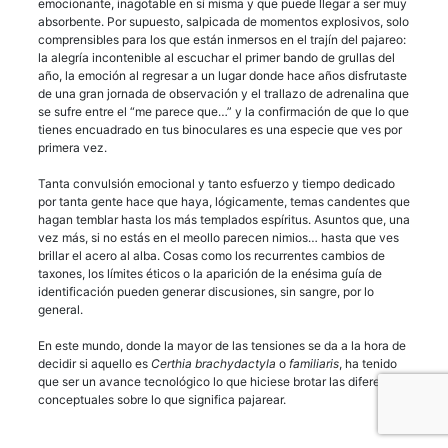
emocionante, inagotable en sí misma y que puede llegar a ser muy
absorbente. Por supuesto, salpicada de momentos explosivos, solo
comprensibles para los que están inmersos en el trajín del pajareo:
la alegría incontenible al escuchar el primer bando de grullas del
año, la emoción al regresar a un lugar donde hace años disfrutaste
de una gran jornada de observación y el trallazo de adrenalina que
se sufre entre el “me parece que…” y la confirmación de que lo que
tienes encuadrado en tus binoculares es una especie que ves por
primera vez.
Tanta convulsión emocional y tanto esfuerzo y tiempo dedicado
por tanta gente hace que haya, lógicamente, temas candentes que
hagan temblar hasta los más templados espíritus. Asuntos que, una
vez más, si no estás en el meollo parecen nimios… hasta que ves
brillar el acero al alba. Cosas como los recurrentes cambios de
taxones, los límites éticos o la aparición de la enésima guía de
identificación pueden generar discusiones, sin sangre, por lo
general.
En este mundo, donde la mayor de las tensiones se da a la hora de
decidir si aquello es
Certhia brachydactyla
o
familiaris
, ha tenido
que ser un avance tecnológico lo que hiciese brotar las diferencias
conceptuales sobre lo que significa pajarear.