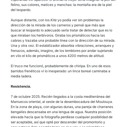
felino, sus colores, matices y manchas: la montaña era de la piel
del leopardo.
Aunque distante, con los
Kite
yo podía ver sin problemas la
dirección de la mirada de los carneros y pensé que más que
buscar al leopardo lo adecuado sería tratar de detectar que es lo
que miraban los herbívoros. Giraba los prismáticos hacia las
cabras y trazaba una probable línea con la dirección de su mirada.
Una y otra vez. El estabilizador absorbía vibraciones, arranques y
frenazos, además, imagino, de los temblores por andar sujetando
en vilo el kilo de prismáticos a unos 4200 metros de altitud.
El truco me funcionó, probablemente de chiripa. En uno de esos
barridos frenéticos vi lo inesperado: un lince boreal caminaba a
media ladera.
Resistencia.
7 de octubre 2025. Recién llegados a la costa mediterránea del
Marruecos oriental, al oeste de la desembocadura del Moulouya.
En la zona de playa, con algunas dunas, una pareja de charranes
bengalíes descansaba en una lengua de agua. Nuestra posición
elevada hacía que la fotografía perdiese cualquier posibilidad de
ser aceptable, así que opté por descender del promontorio y