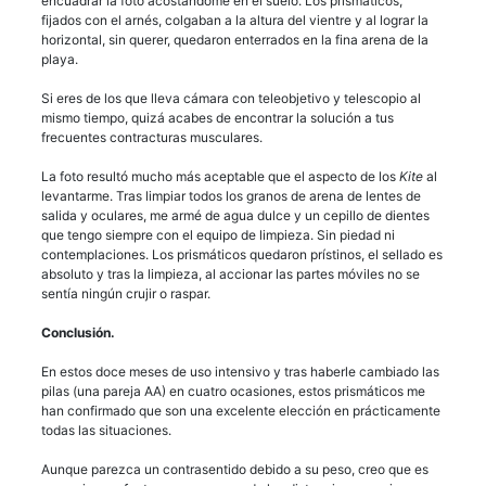
encuadrar la foto acostándome en el suelo. Los prismáticos,
fijados con el arnés, colgaban a la altura del vientre y al lograr la
horizontal, sin querer, quedaron enterrados en la fina arena de la
playa.
Si eres de los que lleva cámara con teleobjetivo y telescopio al
mismo tiempo, quizá acabes de encontrar la solución a tus
frecuentes contracturas musculares.
La foto resultó mucho más aceptable que el aspecto de los
Kite
al
levantarme. Tras limpiar todos los granos de arena de lentes de
salida y oculares, me armé de agua dulce y un cepillo de dientes
que tengo siempre con el equipo de limpieza. Sin piedad ni
contemplaciones. Los prismáticos quedaron prístinos, el sellado es
absoluto y tras la limpieza, al accionar las partes móviles no se
sentía ningún crujir o raspar.
Conclusión.
En estos doce meses de uso intensivo y tras haberle cambiado las
pilas (una pareja AA) en cuatro ocasiones, estos prismáticos me
han confirmado que son una excelente elección en prácticamente
todas las situaciones.
Aunque parezca un contrasentido debido a su peso, creo que es