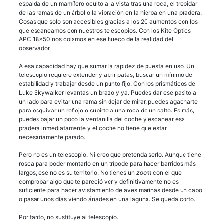
espalda de un mamífero oculto a la vista tras una roca, el trepidar
de las ramas de un árbol o la vibración en la hierba en una pradera.
Cosas que solo son accesibles gracias a los 20 aumentos con los
que escaneamos con nuestros telescopios. Con los Kite Optics
APC 18×50 nos colamos en ese hueco de la realidad del
observador.
A esa capacidad hay que sumar la rapidez de puesta en uso. Un
telescopio requiere extender y abrir patas, buscar un mínimo de
estabilidad y trabajar desde un punto fijo. Con los prismáticos de
Luke Skywalker levantas un brazo y ya. Puedes dar ese pasito a
un lado para evitar una rama sin dejar de mirar, puedes agacharte
para esquivar un reflejo o subirte a una roca de un salto. Es más,
puedes bajar un poco la ventanilla del coche y escanear esa
pradera inmediatamente y el coche no tiene que estar
necesariamente parado.
Pero no es un telescopio. Ni creo que pretenda serlo. Aunque tiene
rosca para poder montarlo en un trípode para hacer barridos más
largos, ese no es su territorio. No tienes un
zoom
con el que
comprobar algo que te pareció ver y definitivamente no es
suficiente para hacer avistamiento de aves marinas desde un cabo
o pasar unos días viendo ánades en una laguna. Se queda corto.
Por tanto, no sustituye al telescopio.