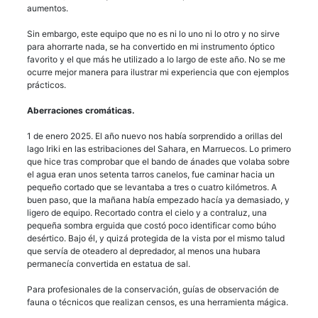
aumentos.
Sin embargo, este equipo que no es ni lo uno ni lo otro y no sirve
para ahorrarte nada, se ha convertido en mi instrumento óptico
favorito y el que más he utilizado a lo largo de este año. No se me
ocurre mejor manera para ilustrar mi experiencia que con ejemplos
prácticos.
Aberraciones cromáticas.
1 de enero 2025. El año nuevo nos había sorprendido a orillas del
lago Iriki en las estribaciones del Sahara, en Marruecos. Lo primero
que hice tras comprobar que el bando de ánades que volaba sobre
el agua eran unos setenta tarros canelos, fue caminar hacia un
pequeño cortado que se levantaba a tres o cuatro kilómetros. A
buen paso, que la mañana había empezado hacía ya demasiado, y
ligero de equipo. Recortado contra el cielo y a contraluz, una
pequeña sombra erguida que costó poco identificar como búho
desértico. Bajo él, y quizá protegida de la vista por el mismo talud
que servía de oteadero al depredador, al menos una hubara
permanecía convertida en estatua de sal.
Para profesionales de la conservación, guías de observación de
fauna o técnicos que realizan censos, es una herramienta mágica.