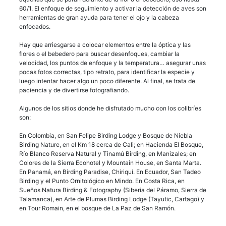
60/1. El enfoque de seguimiento y activar la detección de aves son
herramientas de gran ayuda para tener el ojo y la cabeza
enfocados.
Hay que arriesgarse a colocar elementos entre la óptica y las
flores o el bebedero para buscar desenfoques, cambiar la
velocidad, los puntos de enfoque y la temperatura… asegurar unas
pocas fotos correctas, tipo retrato, para identificar la especie y
luego intentar hacer algo un poco diferente. Al final, se trata de
paciencia y de divertirse fotografiando.
Algunos de los sitios donde he disfrutado mucho con los colibríes
son:
En Colombia, en San Felipe Birding Lodge y Bosque de Niebla
Birding Nature, en el Km 18 cerca de Cali; en Hacienda El Bosque,
Río Blanco Reserva Natural y Tinamú Birding, en Manizales; en
Colores de la Sierra Ecohotel y Mountain House, en Santa Marta.
En Panamá, en Birding Paradise, Chiriquí. En Ecuador, San Tadeo
Birding y el Punto Ornitológico en Mindo. En Costa Rica, en
Sueños Natura Birding & Fotography (Siberia del Páramo, Sierra de
Talamanca), en Arte de Plumas Birding Lodge (Tayutic, Cartago) y
en Tour Romain, en el bosque de La Paz de San Ramón.