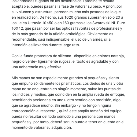
los androides fugados en los desiertos de Tatooine te resulta
aceptable, puedes pasar a la fase de valorar su peso. A priori, por
su volumen y estructura, parecen mucho más pesados de lo que
en realidad son. De hecho, sus 1020 gramos superan en solo 20 a
los Leica Ultravid 10×50 o en 160 gramos a los Swarovski NL Pure
10X42, que pasan por ser las ópticas favoritas de profesionales y
de lo más granado de la afición ornitológica. Obviamente es
recomendable, casi indispensable, el uso de un arnés, si la
intención es llevarlos durante largo rato.
Con la funda protectora de silicona -disponible en colores naranja,
negro o verde- ligeramente rugosa, el tacto es agradable y con
una adherencia muy efectiva.
Mis manos no son especialmente grandes ni pequeñas y siento
que empuño sólidamente los prismáticos. Los dedos de una y otra
mano no se encuentran en ningún momento, salvo las puntas de
los índices y medios, que coinciden en la amplia rueda de enfoque,
permitiendo accionarla en uno u otro sentido con precisión, algo
que se agradece mucho. Sin embargo -y no tengo ninguna
corroboración al respecto-, quizá este amplio tamaño del equipo
pueda no resultar del todo cómodo a una persona con manos
pequeñas y, por tanto, deberá ser un punto a tener en cuenta en el
momento de valorar su adquisición.