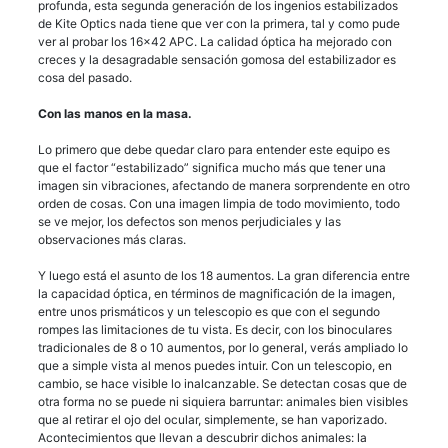
profunda, esta segunda generación de los ingenios estabilizados
de Kite Optics nada tiene que ver con la primera, tal y como pude
ver al probar los 16×42 APC. La calidad óptica ha mejorado con
creces y la desagradable sensación gomosa del estabilizador es
cosa del pasado.
Con las manos en la masa.
Lo primero que debe quedar claro para entender este equipo es
que el factor “estabilizado” significa mucho más que tener una
imagen sin vibraciones, afectando de manera sorprendente en otro
orden de cosas. Con una imagen limpia de todo movimiento, todo
se ve mejor, los defectos son menos perjudiciales y las
observaciones más claras.
Y luego está el asunto de los 18 aumentos. La gran diferencia entre
la capacidad óptica, en términos de magnificación de la imagen,
entre unos prismáticos y un telescopio es que con el segundo
rompes las limitaciones de tu vista. Es decir, con los binoculares
tradicionales de 8 o 10 aumentos, por lo general, verás ampliado lo
que a simple vista al menos puedes intuir. Con un telescopio, en
cambio, se hace visible lo inalcanzable. Se detectan cosas que de
otra forma no se puede ni siquiera barruntar: animales bien visibles
que al retirar el ojo del ocular, simplemente, se han vaporizado.
Acontecimientos que llevan a descubrir dichos animales: la