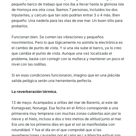
pequeño barco de trabajo que nos iba a llevar hasta la gloriosa isla
de Hornoya era otra cosa. Íbamos 7 personas, incluidos los dos
tripulantes, y calculo que tan solo podrían entrar 3 o 4 más. Bien
pequeño. Una nadería para las olas de ese mar. Un buen sitio para
probarlos.
Funcionan bien. Se comen las vibraciones y pequeños
movimientos. Pero lo que lógicamente no asimila la electrónica es
el cambio de punto de vista. Y si una ola sube el barco, ya lo creo
que cambia el punto de vista. Aunque una vez localizado el
problema, basta con corregir con la muñeca y mantener un poco el
nivel con las rodillas.
Si en esas condiciones funcionaron, imagino que en una plácida
salida pelágica serán una herramienta perfecta.
La reverberación térmica.
13 de mayo. Acampados a orillas del mar de Barents, al este de
Komagvaer, Noruega. Esa fecha en el Ártico corresponde a una
primavera muy temprana con muchas zonas cubiertas aún por la
nieve y el hielo, incluso a dos o tres metros de altitud junto al mar.
Era uno de los primeros días en que el sol se manifestaba con
rotundidad. Y fue el día en el que comprobé que si las
reverberaciones causadas por el calor en La Mancha estival son