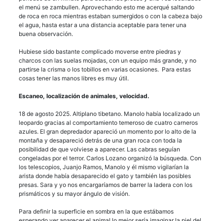
el menú se zambullen. Aprovechando esto me acerqué saltando
de roca en roca mientras estaban sumergidos o con la cabeza bajo
el agua, hasta estar a una distancia aceptable para tener una
buena observación.
Hubiese sido bastante complicado moverse entre piedras y
charcos con las suelas mojadas, con un equipo más grande, y no
partirse la crisma o los tobillos en varias ocasiones. Para estas
cosas tener las manos libres es muy útil.
Escaneo, localización de animales, velocidad.
18 de agosto 2025. Altiplano tibetano. Manolo había localizado un
leopardo gracias al comportamiento temeroso de cuatro carneros
azules. El gran depredador apareció un momento por lo alto de la
montaña y desapareció detrás de una gran roca con toda la
posibilidad de que volviese a aparecer. Las cabras seguían
congeladas por el terror. Carlos Lozano organizó la búsqueda. Con
los telescopios, Juanjo Ramos, Manolo y él mismo vigilarían la
arista donde había desaparecido el gato y también las posibles
presas. Sara y yo nos encargaríamos de barrer la ladera con los
prismáticos y su mayor ángulo de visión.
Para definir la superficie en sombra en la que estábamos
esperando ver aparecer el animal lo mejor sería imaginar la piel del