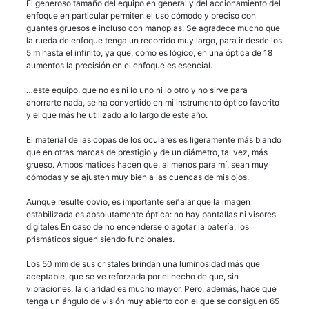
El generoso tamaño del equipo en general y del accionamiento del
enfoque en particular permiten el uso cómodo y preciso con
guantes gruesos e incluso con manoplas. Se agradece mucho que
la rueda de enfoque tenga un recorrido muy largo, para ir desde los
5 m hasta el infinito, ya que, como es lógico, en una óptica de 18
aumentos la precisión en el enfoque es esencial.
…este equipo, que no es ni lo uno ni lo otro y no sirve para
ahorrarte nada, se ha convertido en mi instrumento óptico favorito
y el que más he utilizado a lo largo de este año.
El material de las copas de los oculares es ligeramente más blando
que en otras marcas de prestigio y de un diámetro, tal vez, más
grueso. Ambos matices hacen que, al menos para mí, sean muy
cómodas y se ajusten muy bien a las cuencas de mis ojos.
Aunque resulte obvio, es importante señalar que la imagen
estabilizada es absolutamente óptica: no hay pantallas ni visores
digitales En caso de no encenderse o agotar la batería, los
prismáticos siguen siendo funcionales.
Los 50 mm de sus cristales brindan una luminosidad más que
aceptable, que se ve reforzada por el hecho de que, sin
vibraciones, la claridad es mucho mayor. Pero, además, hace que
tenga un ángulo de visión muy abierto con el que se consiguen 65