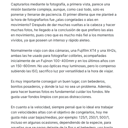
Capturarlos mediante la fotografía, a primera vista, parece una
misión bastante compleja, aunque, como casi todo, solo es
ponerse y llenarse de paciencia. El primer dilema que me planteé a
la hora de fotografiarlos fue ¿alas congeladas o alas en
movimiento? Después de dar muchas vueltas a la cabeza y hacer
muchas fotos, he llegado a la conclusión de que prefiero las alas
en movimiento, pues creo que es mucho más fiel a los momentos
vividos, ya que poseen un intenso y rápido aleteo.
Normalmente viajo con dos cámaras, una Fujifilm XT4 y una XH2s,
ambas las he usado para fotografiar colibríes, acompañadas
inicialmente de un Fujinon 100-400mm y en los últimos años con
un 150-600mm. No uso ópticas muy luminosas, pero lo compenso
subiendo las ISO, sacrifico luz por versatilidad a la hora de viajar.
Es muy importante conseguir un buen lugar, con bebederos,
bonitos posaderos, y donde la luz no sea un problema. Además,
para hacer buenas fotos es fundamental cuidar los fondos. Me
gusta usar fondos limpios con pocas distracciones.
En cuanto a la velocidad, siempre pensé que lo ideal era trabajar
con velocidades altas con el objetivo de congelarlos, hoy me
gusta más usar bajas/medias, por ejemplo: 125/1, 250/1, 500/1,
incluso en algunas ocasiones, dependiendo de la especie, para
aquellas que se paran delante de la flor o el bebedero, uso hasta