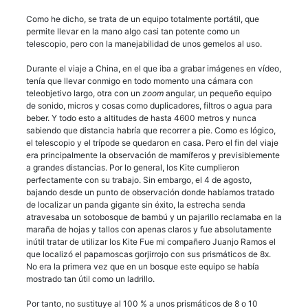
Como he dicho, se trata de un equipo totalmente portátil, que
permite llevar en la mano algo casi tan potente como un
telescopio, pero con la manejabilidad de unos gemelos al uso.
Durante el viaje a China, en el que iba a grabar imágenes en vídeo,
tenía que llevar conmigo en todo momento una cámara con
teleobjetivo largo, otra con un
zoom
angular, un pequeño equipo
de sonido, micros y cosas como duplicadores, filtros o agua para
beber. Y todo esto a altitudes de hasta 4600 metros y nunca
sabiendo que distancia habría que recorrer a pie. Como es lógico,
el telescopio y el trípode se quedaron en casa. Pero el fin del viaje
era principalmente la observación de mamíferos y previsiblemente
a grandes distancias. Por lo general, los Kite cumplieron
perfectamente con su trabajo. Sin embargo, el 4 de agosto,
bajando desde un punto de observación donde habíamos tratado
de localizar un panda gigante sin éxito, la estrecha senda
atravesaba un sotobosque de bambú y un pajarillo reclamaba en la
maraña de hojas y tallos con apenas claros y fue absolutamente
inútil tratar de utilizar los Kite Fue mi compañero Juanjo Ramos el
que localizó el papamoscas gorjirrojo con sus prismáticos de 8x.
No era la primera vez que en un bosque este equipo se había
mostrado tan útil como un ladrillo.
Por tanto, no sustituye al 100 % a unos prismáticos de 8 o 10