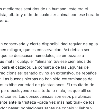
los mediocres sentidos de un humano, este era el
sta, olfato y oído de cualquier animal con ese horario
 pero…
 conservada y cierta disponibilidad regular de agua
amen milagro, que es conservación. Así debían ser
e que se desecasen humedales, se empezase a
ue matar cualquier “alimaña” tuviese cien años de
o para el cazador. La comarca de las Lagunas de
 tradicionales: ganado ovino en extensivo, de rebaños
r. Las buenas hierbas no han sido exterminadas del
os exhibe variedad de plantaciones. El resultado de
pero excluyendo casi todo lo malo, es que allí se
diciones. Las consecuencias son esos parabrisas
ente ante la tristeza -cada vez más habitual- de los
edor pasar; poblaciones sanas de conejo y liebre y