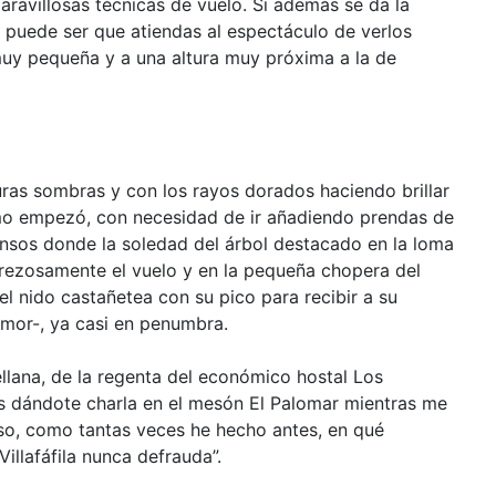
aravillosas técnicas de vuelo. Si además se da la
, puede ser que atiendas al espectáculo de verlos
muy pequeña y a una altura muy próxima a la de
uras sombras y con los rayos dorados haciendo brillar
 como empezó, con necesidad de ir añadiendo prendas de
ensos donde la soledad del árbol destacado en la loma
erezosamente el vuelo y en la pequeña chopera del
l nido castañetea con su pico para recibir a su
amor-, ya casi en penumbra.
ellana, de la regenta del económico hostal Los
as dándote charla en el mesón El Palomar mientras me
so, como tantas veces he hecho antes, en qué
illafáfila nunca defrauda”.