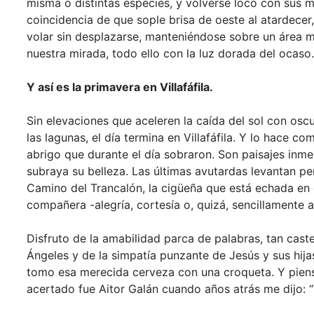
misma o distintas especies, y volverse loco con sus m
coincidencia de que sople brisa de oeste al atardecer
volar sin desplazarse, manteniéndose sobre un área 
nuestra mirada, todo ello con la luz dorada del ocaso.
Y así es la primavera en Villafáfila.
Sin elevaciones que aceleren la caída del sol con osc
las lagunas, el día termina en Villafáfila. Y lo hace
abrigo que durante el día sobraron. Son paisajes inm
subraya su belleza. Las últimas avutardas levantan p
Camino del Trancalón, la cigüeña que está echada en e
compañera -alegría, cortesía o, quizá, sencillamente 
Disfruto de la amabilidad parca de palabras, tan cast
Ángeles y de la simpatía punzante de Jesús y sus hij
tomo esa merecida cerveza con una croqueta. Y pien
acertado fue Aitor Galán cuando años atrás me dijo: “V