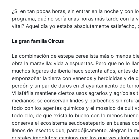
¿Si en tan pocas horas, sin entrar en la noche y con 
programa, qué no sería unas horas más tarde con la vi
vital? Aquel día yo estaba absolutamente satisfecho,
La gran familia Circus
La combinación de estepa cerealista más o menos bien
obra la maravilla: vida a espuertas. Pero que no lo ll
muchos lugares de iberia hace setenta años, antes d
emponzoñar la tierra con venenos y herbicidas y de q
perdón y un par de duros en el ayuntamiento de turn
Villafáfila mantiene ciertos usos agrarios y agrícolas
medianos; se conservan lindes y barbechos sin rotura
todo con los agentes químicos y el mosaico de cultiv
todo ello, de que exista lo bueno con lo menos bueno 
conserva el ecosistema seudoestepario en buenas con
llenos de insectos que, paradójicamente, alegran la m
cristales impolutos; caminos por los que ves algún ro