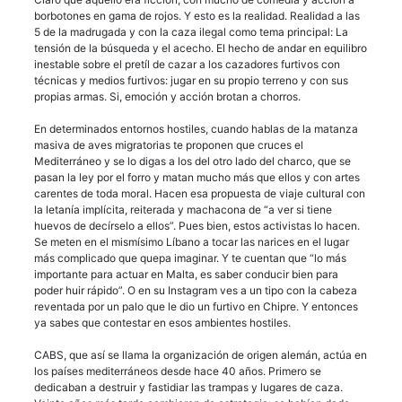
borbotones en gama de rojos. Y esto es la realidad. Realidad a las
5 de la madrugada y con la caza ilegal como tema principal: La
tensión de la búsqueda y el acecho. El hecho de andar en equilibro
inestable sobre el pretíl de cazar a los cazadores furtivos con
técnicas y medios furtivos: jugar en su propio terreno y con sus
propias armas. Si, emoción y acción brotan a chorros.
En determinados entornos hostiles, cuando hablas de la matanza
masiva de aves migratorias te proponen que cruces el
Mediterráneo y se lo digas a los del otro lado del charco, que se
pasan la ley por el forro y matan mucho más que ellos y con artes
carentes de toda moral. Hacen esa propuesta de viaje cultural con
la letanía implícita, reiterada y machacona de “a ver si tiene
huevos de decírselo a ellos”. Pues bien, estos activistas lo hacen.
Se meten en el mismísimo Líbano a tocar las narices en el lugar
más complicado que quepa imaginar. Y te cuentan que “lo más
importante para actuar en Malta, es saber conducir bien para
poder huir rápido”. O en su Instagram ves a un tipo con la cabeza
reventada por un palo que le dio un furtivo en Chipre. Y entonces
ya sabes que contestar en esos ambientes hostiles.
CABS, que así se llama la organización de origen alemán, actúa en
los países mediterráneos desde hace 40 años. Primero se
dedicaban a destruir y fastidiar las trampas y lugares de caza.