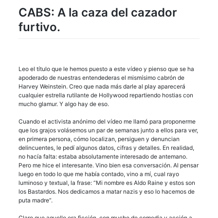
CABS: A la caza del cazador
furtivo.
Leo el título que le hemos puesto a este vídeo y pienso que se ha
apoderado de nuestras entendederas el mismísimo cabrón de
Harvey Weinstein. Creo que nada más darle al play aparecerá
cualquier estrella rutilante de Hollywood repartiendo hostias con
mucho glamur. Y algo hay de eso.
Cuando el activista anónimo del vídeo me llamó para proponerme
que los grajos volásemos un par de semanas junto a ellos para ver,
en primera persona, cómo localizan, persiguen y denuncian
delincuentes, le pedí algunos datos, cifras y detalles. En realidad,
no hacía falta: estaba absolutamente interesado de antemano.
Pero me hice el interesante. Vino bien esa conversación. Al pensar
luego en todo lo que me había contado, vino a mí, cual rayo
luminoso y textual, la frase: “Mi nombre es Aldo Raine y estos son
los Bastardos. Nos dedicamos a matar nazis y eso lo hacemos de
puta madre”.
Claro que aquello era ficción, con mucho de comedia y acción a