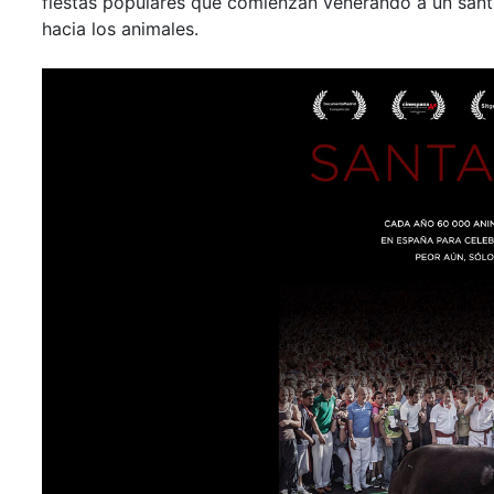
fiestas populares que comienzan venerando a un sant
hacia los animales.