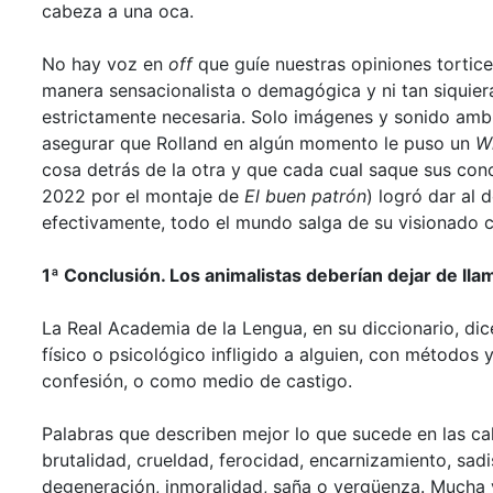
cabeza a una oca.
No hay voz en
off
que guíe nuestras opiniones tortic
manera sensacionalista o demagógica y ni tan siquier
estrictamente necesaria. Solo imágenes y sonido ambi
asegurar que Rolland en algún momento le puso un
W
cosa detrás de la otra y que cada cual saque sus conc
2022 por el montaje de
El buen patrón
) logró dar al 
efectivamente, todo el mundo salga de su visionado 
1ª Conclusión. Los animalistas deberían dejar de llam
La Real Academia de la Lengua, en su diccionario, dice
físico o psicológico infligido a alguien, con métodos y
confesión, o como medio de castigo.
Palabras que describen mejor lo que sucede en las cal
brutalidad, crueldad, ferocidad, encarnizamiento, sad
degeneración, inmoralidad, saña o vergüenza. Mucha