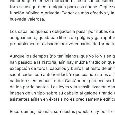
No creo que el mozo moderno (sí, esto son cuestione
toro se asegure coito alguno para esa noche. O que se
función pública o privada.
Tinder
es más efectivo y la
huevada valerosa.
Los caballos que son obligados a pasar por nubes de h
antiguamente, quedaban libres de pulgas y garrapata
probablemente revisados por veterinarios de forma re
Aunque los tiempos (no tan lejanos, que yo lo vi) en
han pasado a la historia, aún hay mucha tradición que re
excepción de toros, caballos y burros, el resto de an
sacrificados con anterioridad. Y que cuando no es así
nadadores en un puerto del Cantábrico, parecen ser 
de los participantes. Las leyes y la sensibilización dan
imagen de un tipo sobre su caballo al galope tirando 
asistentes aúllan en éxtasis no es precisamente edific
Recordemos, además, son fiestas populares y por lo t