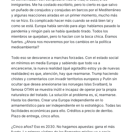
inmigrantes. Me ha costado escribirlo, pero lo cierto es que salvo
un puñado de corajudos y corajudas en barcos por el Mediterráneo
y algunas reacciones airadas en un primer momento, mucho más
no se hizo. Es complicado hacer más cuando se está bien tal y
como se está. Europa había servido para algo: habíamos pasado la
pandemia y ningún país se había quedado tirado. Todos los
miembros se quejaban, pero lo hacían con la boca chica. Éramos
fuertes. ¿Ahora nos moveremos por los cambios en la política
medioambiental?
Todo eso se desvanece a marchas forzadas. Con el estado social
en mínimos en media Europa y sabiendo que todo va a
encarecerse, la nueva realidad (qué agotadito estoy ya de nuevas
realidades) es que, atención, hay que rearmarse. Trump haciendo
chistes y comentarios con invadir territorios europeos y Putin sin
ocultar que desea anexionarse las noruegas Islas Svalbard, la
famosa OTAN se muestra inútil e incapaz de operar por la propia
naturaleza del tratado. La solución al problema es, sí, rearmarse.
Hasta los dientes. Crear una Europa independiente en lo
armamentístico para ser independiente en lo estratégico. Todas las
facilidades económicas para ello. Créditos a precio de derribo.
Plazo de entrega, cinco años.
¿Cinco años? Eso es 2030. No hagamos apuestas: gana el más
fuerte. La primera víctima de los flamantes misiles va a ser la