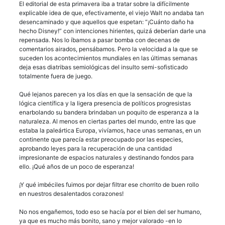
El editorial de esta primavera iba a tratar sobre la difícilmente
explicable idea de que, efectivamente, el viejo Walt no andaba tan
desencaminado y que aquellos que espetan: “¡Cuánto daño ha
hecho Disney!” con intenciones hirientes, quizá deberían darle una
repensada. Nos lo íbamos a pasar bomba con decenas de
comentarios airados, pensábamos. Pero la velocidad a la que se
suceden los acontecimientos mundiales en las últimas semanas
deja esas diatribas semiológicas del insulto semi-sofisticado
totalmente fuera de juego.
Qué lejanos parecen ya los días en que la sensación de que la
lógica científica y la ligera presencia de políticos progresistas
enarbolando su bandera brindaban un poquito de esperanza a la
naturaleza. Al menos en ciertas partes del mundo, entre las que
estaba la paleártica Europa, vivíamos, hace unas semanas, en un
continente que parecía estar preocupado por las especies,
aprobando leyes para la recuperación de una cantidad
impresionante de espacios naturales y destinando fondos para
ello. ¡Qué años de un poco de esperanza!
¡Y qué imbéciles fuimos por dejar filtrar ese chorrito de buen rollo
en nuestros desalentados corazones!
No nos engañemos, todo eso se hacía por el bien del ser humano,
ya que es mucho más bonito, sano y mejor valorado -en lo