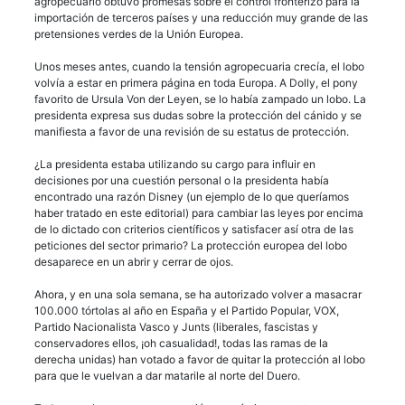
agropecuario obtuvo promesas sobre el control fronterizo para la
importación de terceros países y una reducción muy grande de las
pretensiones verdes de la Unión Europea.
Unos meses antes, cuando la tensión agropecuaria crecía, el lobo
volvía a estar en primera página en toda Europa. A Dolly, el pony
favorito de Ursula Von der Leyen, se lo había zampado un lobo. La
presidenta expresa sus dudas sobre la protección del cánido y se
manifiesta a favor de una revisión de su estatus de protección.
¿La presidenta estaba utilizando su cargo para influir en
decisiones por una cuestión personal o la presidenta había
encontrado una razón Disney (un ejemplo de lo que queríamos
haber tratado en este editorial) para cambiar las leyes por encima
de lo dictado con criterios científicos y satisfacer así otra de las
peticiones del sector primario? La protección europea del lobo
desaparece en un abrir y cerrar de ojos.
Ahora, y en una sola semana, se ha autorizado volver a masacrar
100.000 tórtolas al año en España y el Partido Popular, VOX,
Partido Nacionalista Vasco y Junts (liberales, fascistas y
conservadores ellos, ¡oh casualidad!, todas las ramas de la
derecha unidas) han votado a favor de quitar la protección al lobo
para que le vuelvan a dar matarile al norte del Duero.