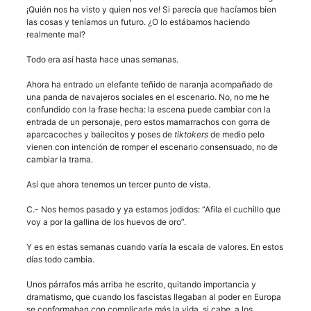
¡Quién nos ha visto y quien nos ve! Si parecía que hacíamos bien
las cosas y teníamos un futuro. ¿O lo estábamos haciendo
realmente mal?
Todo era así hasta hace unas semanas.
Ahora ha entrado un elefante teñido de naranja acompañado de
una panda de navajeros sociales en el escenario. No, no me he
confundido con la frase hecha: la escena puede cambiar con la
entrada de un personaje, pero estos mamarrachos con gorra de
aparcacoches y bailecitos y poses de
tiktokers
de medio pelo
vienen con intención de romper el escenario consensuado, no de
cambiar la trama.
Así que ahora tenemos un tercer punto de vista.
C.- Nos hemos pasado y ya estamos jodidos: “Afila el cuchillo que
voy a por la gallina de los huevos de oro”.
Y es en estas semanas cuando varía la escala de valores. En estos
días todo cambia.
Unos párrafos más arriba he escrito, quitando importancia y
dramatismo, que cuando los fascistas llegaban al poder en Europa
se conformaban con complicarle más la vida, si cabe, a los