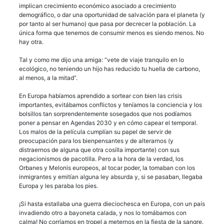
implican crecimiento económico asociado a crecimiento
demográfico, o dar una oportunidad de salvación para el planeta (y
por tanto al ser humano) que pasa por decrecer la población. La
única forma que tenemos de consumir menos es siendo menos. No
hay otra.
Tal y como me dijo una amiga: “vete de viaje tranquilo en lo
ecológico, no teniendo un hijo has reducido tu huella de carbono,
al menos, a la mitad”.
En Europa habíamos aprendido a sortear con bien las crisis
importantes, evitábamos conflictos y teníamos la conciencia y los
bolsillos tan sorprendentemente sosegados que nos podíamos
poner a pensar en Agendas 2030 y en cómo capear el temporal.
Los malos de la película cumplían su papel de servir de
preocupación para los bienpensantes y de alterarnos (y
distraernos de alguna que otra cosilla importante) con sus
negacionismos de pacotilla. Pero a la hora de la verdad, los
Orbanes y Melonis europeos, al tocar poder, la tomaban con los
inmigrantes y emitían alguna ley absurda y, si se pasaban, llegaba
Europa y les paraba los pies.
¡Si hasta estallaba una guerra dieciochesca en Europa, con un país
invadiendo otro a bayoneta calada, y nos lo tomábamos con
calma! No corríamos en tropel a meternos en la fiesta de la sangre.