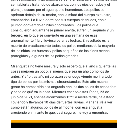
semiabiertas tratando de abarcarlos, con los ojos cerrados y el
plumaje oscuro por el agua que lo humedece. Los pollos se
aprietan debajo de su madre, con la mitad del cuerpo expuesto,
empapados. La lluvia corre por sus cuerpos desnudos, con el
plumón convertido en hilos chorreantes. Los pollos que
consiguieron aguantar ese primer envite, sufren un segundo y un
tercero, en lo que se convierte en una semana de esas
anormalmente fría y lluviosa para las fechas. El resultado es la
muerte de prácticamente todos los pollos medianos de la mayoría
de los nidos, los huevos y pollos pequeños de los nidos menos
protegidos y algunos de los pollos grandes.
Mi angustia no tiene mesura y solo espero que al año siguiente las
cosas mejoren un poco, al menos que sea un año como los de
antes. Y año tras año mi corazón se encoge viendo morir a todo
tipo de pollos por las mismas circunstancias. Este año mucha
gente ha compartido esa angustia con los dos pollos de pescadora
y sabe de qué va la cosa. Mientras escribo estas líneas, 23 de
junio de 2021, apenas alcanzamos 15ºC a media tarde, ha estado
lloviendo y llevamos 10 días de fuertes lluvias. Mañana iré a ver
cómo están algunos pollos de alimoche, con esa angustia
creciendo en mí ante lo que, casi seguro, me voy a encontrar.