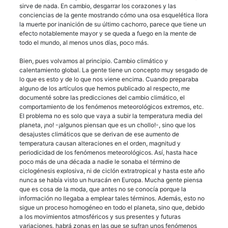
sirve de nada. En cambio, desgarrar los corazones y las
conciencias de la gente mostrando cómo una osa esquelética llora
la muerte por inanición de su último cachorro, parece que tiene un
efecto notablemente mayor y se queda a fuego en la mente de
todo el mundo, al menos unos días, poco más.
Bien, pues volvamos al principio. Cambio climático y
calentamiento global. La gente tiene un concepto muy sesgado de
lo que es esto y de lo que nos viene encima. Cuando preparaba
alguno de los artículos que hemos publicado al respecto, me
documenté sobre las predicciones del cambio climático, el
comportamiento de los fenómenos meteorológicos extremos, etc.
El problema no es solo que vaya a subir la temperatura media del
planeta, ¡no! -¡algunos piensan que es un chollo!-, sino que los
desajustes climáticos que se derivan de ese aumento de
temperatura causan alteraciones en el orden, magnitud y
periodicidad de los fenómenos meteorológicos. Así, hasta hace
poco más de una década a nadie le sonaba el término de
ciclogénesis explosiva, ni de ciclón extratropical y hasta este año
nunca se había visto un huracán en Europa. Mucha gente piensa
que es cosa de la moda, que antes no se conocía porque la
información no llegaba a emplear tales términos. Además, esto no
sigue un proceso homogéneo en todo el planeta, sino que, debido
a los movimientos atmosféricos y sus presentes y futuras
variaciones, habrá zonas en las que se sufran unos fenómenos