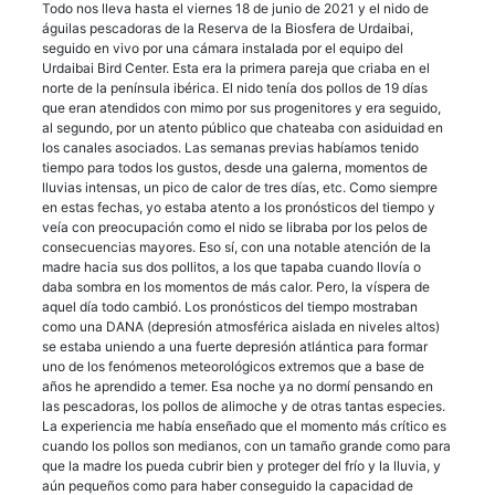
Todo nos lleva hasta el viernes 18 de junio de 2021 y el nido de
águilas pescadoras de la Reserva de la Biosfera de Urdaibai,
seguido en vivo por una cámara instalada por el equipo del
Urdaibai Bird Center. Esta era la primera pareja que criaba en el
norte de la península ibérica. El nido tenía dos pollos de 19 días
que eran atendidos con mimo por sus progenitores y era seguido,
al segundo, por un atento público que chateaba con asiduidad en
los canales asociados. Las semanas previas habíamos tenido
tiempo para todos los gustos, desde una galerna, momentos de
lluvias intensas, un pico de calor de tres días, etc. Como siempre
en estas fechas, yo estaba atento a los pronósticos del tiempo y
veía con preocupación como el nido se libraba por los pelos de
consecuencias mayores. Eso sí, con una notable atención de la
madre hacia sus dos pollitos, a los que tapaba cuando llovía o
daba sombra en los momentos de más calor. Pero, la víspera de
aquel día todo cambió. Los pronósticos del tiempo mostraban
como una DANA (depresión atmosférica aislada en niveles altos)
se estaba uniendo a una fuerte depresión atlántica para formar
uno de los fenómenos meteorológicos extremos que a base de
años he aprendido a temer. Esa noche ya no dormí pensando en
las pescadoras, los pollos de alimoche y de otras tantas especies.
La experiencia me había enseñado que el momento más crítico es
cuando los pollos son medianos, con un tamaño grande como para
que la madre los pueda cubrir bien y proteger del frío y la lluvia, y
aún pequeños como para haber conseguido la capacidad de