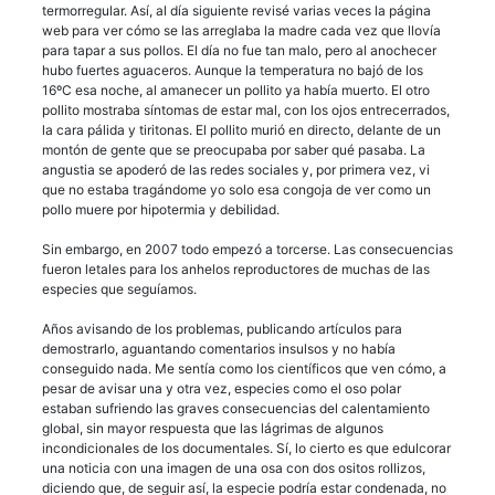
termorregular. Así, al día siguiente revisé varias veces la página
web para ver cómo se las arreglaba la madre cada vez que llovía
para tapar a sus pollos. El día no fue tan malo, pero al anochecer
hubo fuertes aguaceros. Aunque la temperatura no bajó de los
16ºC esa noche, al amanecer un pollito ya había muerto. El otro
pollito mostraba síntomas de estar mal, con los ojos entrecerrados,
la cara pálida y tiritonas. El pollito murió en directo, delante de un
montón de gente que se preocupaba por saber qué pasaba. La
angustia se apoderó de las redes sociales y, por primera vez, vi
que no estaba tragándome yo solo esa congoja de ver como un
pollo muere por hipotermia y debilidad.
Sin embargo, en 2007 todo empezó a torcerse. Las consecuencias
fueron letales para los anhelos reproductores de muchas de las
especies que seguíamos.
Años avisando de los problemas, publicando artículos para
demostrarlo, aguantando comentarios insulsos y no había
conseguido nada. Me sentía como los científicos que ven cómo, a
pesar de avisar una y otra vez, especies como el oso polar
estaban sufriendo las graves consecuencias del calentamiento
global, sin mayor respuesta que las lágrimas de algunos
incondicionales de los documentales. Sí, lo cierto es que edulcorar
una noticia con una imagen de una osa con dos ositos rollizos,
diciendo que, de seguir así, la especie podría estar condenada, no