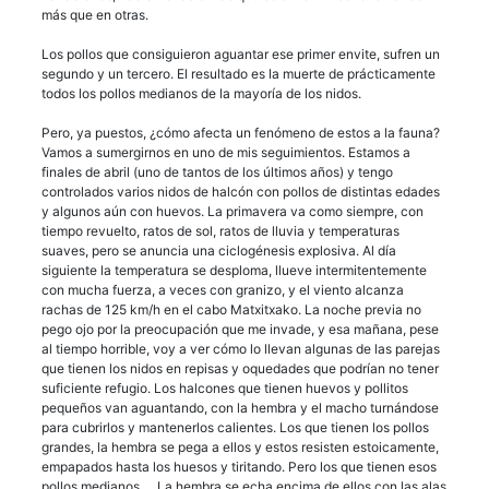
más que en otras.
Los pollos que consiguieron aguantar ese primer envite, sufren un
segundo y un tercero. El resultado es la muerte de prácticamente
todos los pollos medianos de la mayoría de los nidos.
Pero, ya puestos, ¿cómo afecta un fenómeno de estos a la fauna?
Vamos a sumergirnos en uno de mis seguimientos. Estamos a
finales de abril (uno de tantos de los últimos años) y tengo
controlados varios nidos de halcón con pollos de distintas edades
y algunos aún con huevos. La primavera va como siempre, con
tiempo revuelto, ratos de sol, ratos de lluvia y temperaturas
suaves, pero se anuncia una ciclogénesis explosiva. Al día
siguiente la temperatura se desploma, llueve intermitentemente
con mucha fuerza, a veces con granizo, y el viento alcanza
rachas de 125 km/h en el cabo Matxitxako. La noche previa no
pego ojo por la preocupación que me invade, y esa mañana, pese
al tiempo horrible, voy a ver cómo lo llevan algunas de las parejas
que tienen los nidos en repisas y oquedades que podrían no tener
suficiente refugio. Los halcones que tienen huevos y pollitos
pequeños van aguantando, con la hembra y el macho turnándose
para cubrirlos y mantenerlos calientes. Los que tienen los pollos
grandes, la hembra se pega a ellos y estos resisten estoicamente,
empapados hasta los huesos y tiritando. Pero los que tienen esos
pollos medianos … La hembra se echa encima de ellos con las alas