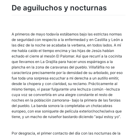
De aguiluchos y nocturnas
A primeros de mayo todavía estábamos bajo las estrictas normas
de seguridad con respecto a la enfermedad y en Castilla y León a
las diez de la noche se acababa la verbena, en todos lados. A mí
me había caído el tiempo encima y las hijas de Jesús habían
echado el cierre al mesón El Palomar. Así que recurrí a la cocinita
que llevamos en La Grajilla para hacer unos espárragos a la
plancha en la zona de caravanas del pueblo. Villafáfila no se
caracteriza precisamente por la densidad de su arbolado, por eso
fue toda una sorpresa escuchar a mi derecha a un autillo emitir,
desde la chopera y con claridad, su reclamo. Prácticamente al
mismo tiempo, vi pasar fulgurante una lechuza común -lechuza
cuya voz se convertiría en una alegre constante el resto de
noches en la población zamorana- bajo la primera de las farolas
del pueblo. La banda sonora la completaba un chotacabras
europeo, con ese soniquete de película exterior/noche/selva que
tiene, y un macho de ruiseñor bastardo diciendo “aquí estoy yo”.
Por desgracia, el primer contacto del día con las nocturnas de la