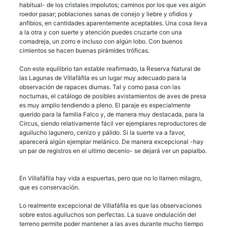
habitual- de los cristales impolutos; caminos por los que ves algún
roedor pasar; poblaciones sanas de conejo y liebre y ofidios y
anfibios, en cantidades aparentemente aceptables. Una cosa lleva
a la otra y con suerte y atención puedes cruzarte con una
comadreja, un zorro e incluso con algún lobo. Con buenos
cimientos se hacen buenas pirámides tróficas.
Con este equilibrio tan estable reafirmado, la Reserva Natural de
las Lagunas de Villafáfila es un lugar muy adecuado para la
observación de rapaces diurnas. Tal y como pasa con las
nocturnas, el catálogo de posibles avistamientos de aves de presa
es muy amplio tendiendo a pleno. El paraje es especialmente
querido para la familia Falco y, de manera muy destacada, para la
Circus, siendo relativamente fácil ver ejemplares reproductores de
aguilucho lagunero, cenizo y pálido. Si la suerte va a favor,
aparecerá algún ejemplar melánico. De manera excepcional -hay
un par de registros en el ultimo decenio- se dejará ver un papialbo.
En Villafáfila hay vida a espuertas, pero que no lo llamen milagro,
que es conservación.
Lo realmente excepcional de Villafáfila es que las observaciones
sobre estos aguiluchos son perfectas. La suave ondulación del
terreno permite poder mantener a las aves durante mucho tiempo