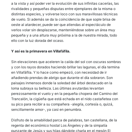
a la vista y así poder ver la evolución de sus infinitas cacerías, las
rivalidades y pequeñas disputas entre ejemplares de la misma o
distintas especies, y volverse loco con sus maravillosas técnicas
de vuelo. Si además se da la coincidencia de que sople brisa de
oeste al atardecer, puede ser que atiendas al espectáculo de
verlos volar sin desplazarse, manteniéndose sobre un área muy
pequeña y a una altura muy próxima a la de nuestra mirada, todo
ello con la luz dorada del ocaso.
Y así es la primavera en Villafáfila.
Sin elevaciones que aceleren la caída del sol con oscuras sombras
y con los rayos dorados haciendo brillar las lagunas, el día termina
en Villafáfila. Y lo hace como empezó, con necesidad de ir
añadiendo prendas de abrigo que durante el día sobraron. Son
paisajes inmensos donde la soledad del árbol destacado en la
loma subraya su belleza. Las últimas avutardas levantan
perezosamente el vuelo y en la pequeña chopera del Camino del
Trancalón, la cigüeña que está echada en el nido castañetea con
su pico para recibir a su compañera -alegría, cortesía o, quizá,
sencillamente amor-, ya casi en penumbra.
Disfruto de la amabilidad parca de palabras, tan castellana, de la
regenta del económico hostal Los Ángeles y de la simpatía
punzante de Jesús y sus hijas dándote charla en el mesón El