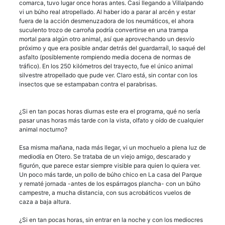
comarca, tuvo lugar once horas antes. Casi llegando a Villalpando
vi un búho real atropellado. Al haber ido a parar al arcén y estar
fuera de la acción desmenuzadora de los neumáticos, el ahora
suculento trozo de carroña podría convertirse en una trampa
mortal para algún otro animal, así que aprovechando un desvío
próximo y que era posible andar detrás del guardarraíl, lo saqué del
asfalto (posiblemente rompiendo media docena de normas de
tráfico). En los 250 kilómetros del trayecto, fue el único animal
silvestre atropellado que pude ver. Claro está, sin contar con los
insectos que se estampaban contra el parabrisas.
¿Si en tan pocas horas diurnas este era el programa, qué no sería
pasar unas horas más tarde con la vista, olfato y oído de cualquier
animal nocturno?
Esa misma mañana, nada más llegar, vi un mochuelo a plena luz de
mediodía en Otero. Se trataba de un viejo amigo, descarado y
figurón, que parece estar siempre visible para quien lo quiera ver.
Un poco más tarde, un pollo de búho chico en La casa del Parque
y rematé jornada -antes de los espárragos plancha- con un búho
campestre, a mucha distancia, con sus acrobáticos vuelos de
caza a baja altura.
¿Si en tan pocas horas, sin entrar en la noche y con los mediocres