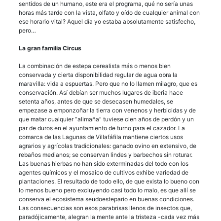
sentidos de un humano, este era el programa, qué no sería unas
horas más tarde con la vista, olfato y oído de cualquier animal con
ese horario vital? Aquel día yo estaba absolutamente satisfecho,
pero…
La gran familia Circus
La combinación de estepa cerealista más o menos bien
conservada y cierta disponibilidad regular de agua obra la
maravilla: vida a espuertas. Pero que no lo llamen milagro, que es
conservación. Así debían ser muchos lugares de iberia hace
setenta años, antes de que se desecasen humedales, se
empezase a emponzoñar la tierra con venenos y herbicidas y de
que matar cualquier “alimaña” tuviese cien años de perdón y un
par de duros en el ayuntamiento de turno para el cazador. La
comarca de las Lagunas de Villafáfila mantiene ciertos usos
agrarios y agrícolas tradicionales: ganado ovino en extensivo, de
rebaños medianos; se conservan lindes y barbechos sin roturar.
Las buenas hierbas no han sido exterminadas del todo con los
agentes químicos y el mosaico de cultivos exhibe variedad de
plantaciones. El resultado de todo ello, de que exista lo bueno con
lo menos bueno pero excluyendo casi todo lo malo, es que allí se
conserva el ecosistema seudoestepario en buenas condiciones.
Las consecuencias son esos parabrisas llenos de insectos que,
paradójicamente, alegran la mente ante la tristeza -cada vez más