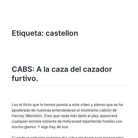
Etiqueta:
castellon
CABS: A la caza del cazador
furtivo.
Leo el título que le hemos puesto a este vídeo y pienso que se ha
apoderado de nuestras entendederas el mismísimo cabrón de
Harvey Weinstein. Creo que nada más darle al play aparecerá
cualquier estrella rutilante de Hollywood repartiendo hostias con
mucho glamur. Y algo hay de eso.
Cuando el activista anónimo del vídeo me llamó para proponerme