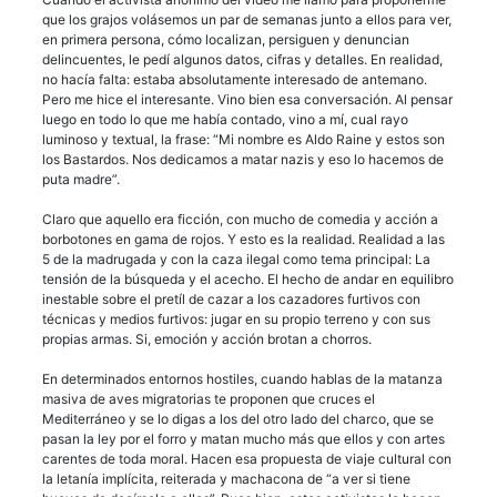
que los grajos volásemos un par de semanas junto a ellos para ver,
en primera persona, cómo localizan, persiguen y denuncian
delincuentes, le pedí algunos datos, cifras y detalles. En realidad,
no hacía falta: estaba absolutamente interesado de antemano.
Pero me hice el interesante. Vino bien esa conversación. Al pensar
luego en todo lo que me había contado, vino a mí, cual rayo
luminoso y textual, la frase: “Mi nombre es Aldo Raine y estos son
los Bastardos. Nos dedicamos a matar nazis y eso lo hacemos de
puta madre”.
Claro que aquello era ficción, con mucho de comedia y acción a
borbotones en gama de rojos. Y esto es la realidad. Realidad a las
5 de la madrugada y con la caza ilegal como tema principal: La
tensión de la búsqueda y el acecho. El hecho de andar en equilibro
inestable sobre el pretíl de cazar a los cazadores furtivos con
técnicas y medios furtivos: jugar en su propio terreno y con sus
propias armas. Si, emoción y acción brotan a chorros.
En determinados entornos hostiles, cuando hablas de la matanza
masiva de aves migratorias te proponen que cruces el
Mediterráneo y se lo digas a los del otro lado del charco, que se
pasan la ley por el forro y matan mucho más que ellos y con artes
carentes de toda moral. Hacen esa propuesta de viaje cultural con
la letanía implícita, reiterada y machacona de “a ver si tiene