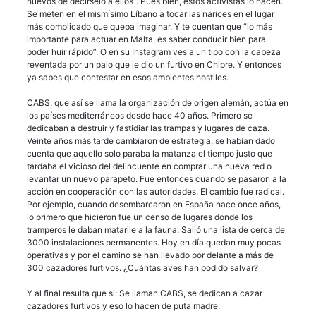
huevos de decírselo a ellos”. Pues bien, estos activistas lo hacen.
Se meten en el mismísimo Líbano a tocar las narices en el lugar
más complicado que quepa imaginar. Y te cuentan que “lo más
importante para actuar en Malta, es saber conducir bien para
poder huir rápido”. O en su Instagram ves a un tipo con la cabeza
reventada por un palo que le dio un furtivo en Chipre. Y entonces
ya sabes que contestar en esos ambientes hostiles.
CABS, que así se llama la organización de origen alemán, actúa en
los países mediterráneos desde hace 40 años. Primero se
dedicaban a destruir y fastidiar las trampas y lugares de caza.
Veinte años más tarde cambiaron de estrategia: se habían dado
cuenta que aquello solo paraba la matanza el tiempo justo que
tardaba el vicioso del delincuente en comprar una nueva red o
levantar un nuevo parapeto. Fue entonces cuando se pasaron a la
acción en cooperación con las autoridades. El cambio fue radical.
Por ejemplo, cuando desembarcaron en España hace once años,
lo primero que hicieron fue un censo de lugares donde los
tramperos le daban matarile a la fauna. Salió una lista de cerca de
3000 instalaciones permanentes. Hoy en día quedan muy pocas
operativas y por el camino se han llevado por delante a más de
300 cazadores furtivos. ¿Cuántas aves han podido salvar?
Y al final resulta que si: Se llaman CABS, se dedican a cazar
cazadores furtivos y eso lo hacen de puta madre.