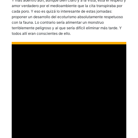
Y más adentro aún, aunque bien claro y a la vista, está el respeto y
amor verdadero por el medioambiente que la cita transpiraba por
cada poro. Y eso es quizá lo interesante de estas jornadas:
proponer un desarrollo del ecoturismo absolutamente respetuoso
con la fauna. Lo contrario sería alimentar un monstruo
terriblemente peligroso y al que sería difícil eliminar más tarde. Y
todos allí eran conscientes de ello.