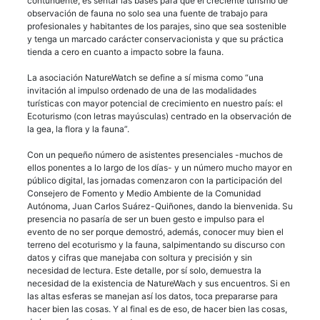
contundente, es sentar las bases para que el creciente turismo de
observación de fauna no solo sea una fuente de trabajo para
profesionales y habitantes de los parajes, sino que sea sostenible
y tenga un marcado carácter conservacionista y que su práctica
tienda a cero en cuanto a impacto sobre la fauna.
La asociación NatureWatch se define a sí misma como “una
invitación al impulso ordenado de una de las modalidades
turísticas con mayor potencial de crecimiento en nuestro país: el
Ecoturismo (con letras mayúsculas) centrado en la observación de
la gea, la flora y la fauna”.
Con un pequeño número de asistentes presenciales -muchos de
ellos ponentes a lo largo de los días- y un número mucho mayor en
público digital, las jornadas comenzaron con la participación del
Consejero de Fomento y Medio Ambiente de la Comunidad
Autónoma, Juan Carlos Suárez-Quiñones, dando la bienvenida. Su
presencia no pasaría de ser un buen gesto e impulso para el
evento de no ser porque demostró, además, conocer muy bien el
terreno del ecoturismo y la fauna, salpimentando su discurso con
datos y cifras que manejaba con soltura y precisión y sin
necesidad de lectura. Este detalle, por sí solo, demuestra la
necesidad de la existencia de NatureWach y sus encuentros. Si en
las altas esferas se manejan así los datos, toca prepararse para
hacer bien las cosas. Y al final es de eso, de hacer bien las cosas,