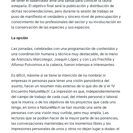
de tener el observador ante una salida para conocer la fauna
esteparia. El objetivo final será la publicación y distribución de
dichas recomendaciones, pero durante la sesión de trabajo se
puso de manifiesto el verdadero y sincero nivel de preocupación y
conocimiento de los profesionales del sector y su involucración en
la conservación de las especies y sus espacios.
La opción
Las jornadas, celebradas con una programación de contenidos y
una coordinación humana y técnica muy destacable, de la mano
de Aránzazu Marcotegui, Joaquín López y con Luis Frechilla y
Alfonso Polvorinos a la cabeza, fueron intensas e interesantes.
Es difícil, máxime si se tiene la intención de no nombrar ni
empresas ni personas para tener una visión panorámica del
asunto, hacer un resumen más extenso de lo que dio de sí el ‘IV
Encuentro NatureWach’. La impresión es que, independientemente
del campo de trabajo de cada cual, del interés personal o laboral
que le mueva, o de los objetivos de los proyectos que cada uno
tenga, en torno a NatureWach se han reunido una serie de
personas con una visión muy curtida, pero muy amplia. Las
lecturas que se podían hacer de la mayor parte de las ponencias,
las conversaciones mantenidas en los momentos libres y las
impresiones personales de unos y otros no dejan lugar a dudas: el