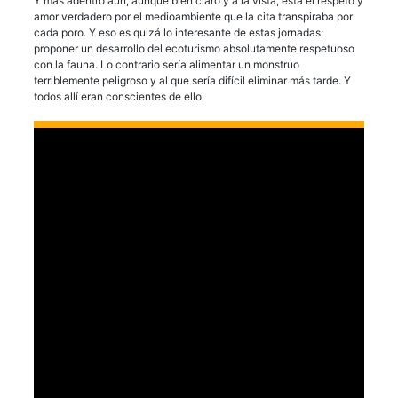
Y más adentro aún, aunque bien claro y a la vista, está el respeto y
amor verdadero por el medioambiente que la cita transpiraba por
cada poro. Y eso es quizá lo interesante de estas jornadas:
proponer un desarrollo del ecoturismo absolutamente respetuoso
con la fauna. Lo contrario sería alimentar un monstruo
terriblemente peligroso y al que sería difícil eliminar más tarde. Y
todos allí eran conscientes de ello.