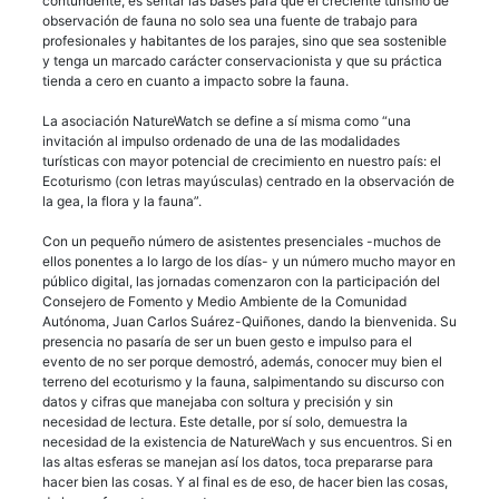
contundente, es sentar las bases para que el creciente turismo de
observación de fauna no solo sea una fuente de trabajo para
profesionales y habitantes de los parajes, sino que sea sostenible
y tenga un marcado carácter conservacionista y que su práctica
tienda a cero en cuanto a impacto sobre la fauna.
La asociación NatureWatch se define a sí misma como “una
invitación al impulso ordenado de una de las modalidades
turísticas con mayor potencial de crecimiento en nuestro país: el
Ecoturismo (con letras mayúsculas) centrado en la observación de
la gea, la flora y la fauna”.
Con un pequeño número de asistentes presenciales -muchos de
ellos ponentes a lo largo de los días- y un número mucho mayor en
público digital, las jornadas comenzaron con la participación del
Consejero de Fomento y Medio Ambiente de la Comunidad
Autónoma, Juan Carlos Suárez-Quiñones, dando la bienvenida. Su
presencia no pasaría de ser un buen gesto e impulso para el
evento de no ser porque demostró, además, conocer muy bien el
terreno del ecoturismo y la fauna, salpimentando su discurso con
datos y cifras que manejaba con soltura y precisión y sin
necesidad de lectura. Este detalle, por sí solo, demuestra la
necesidad de la existencia de NatureWach y sus encuentros. Si en
las altas esferas se manejan así los datos, toca prepararse para
hacer bien las cosas. Y al final es de eso, de hacer bien las cosas,