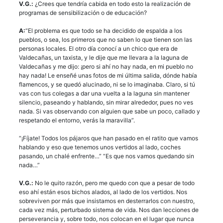
V.G.:
¿Crees que tendría cabida en todo esto la realización de
programas de sensibilización o de educación?
A:
“El problema es que todo se ha decidido de espalda a los
pueblos, o sea, los primeros que no saben lo que tienen son las
personas locales. El otro día conocí a un chico que era de
Valdecañas, un taxista, y le dije que me llevara a la laguna de
Valdecañas y me dijo: ¡pero si ahí no hay nada, en mi pueblo no
hay nada! Le enseñé unas fotos de mi última salida, dónde había
flamencos, y se quedó alucinado, ni se lo imaginaba. Claro, si tú
vas con tus colegas a dar una vuelta a la laguna sin mantener
silencio, paseando y hablando, sin mirar alrededor, pues no ves
nada. Si vas observando con alguien que sabe un poco, callado y
respetando el entorno, verás la maravilla”.
“¡Fíjate! Todos los pájaros que han pasado en el ratito que vamos
hablando y eso que tenemos unos vertidos al lado, coches
pasando, un chalé enfrente…” “Es que nos vamos quedando sin
nada…”
V.G.:
No le quito razón, pero me quedo con que a pesar de todo
eso ahí están esos bichos alados, al lado de los vertidos. Nos
sobreviven por más que insistamos en desterrarlos con nuestro,
cada vez más, perturbado sistema de vida. Nos dan lecciones de
perseverancia y, sobre todo, nos colocan en el lugar que nunca