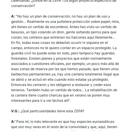
calentando. ¿Existe en la ZEPA 139 algún proyecto específico de
conservación?
A:
“No hay un plan de conservación, no hay un plan de uso y
gestión… Realmente es una puñetera protección sobre papel; mira,
ahí tienes un vertido de escombros. Antes has visto un vertido de
basuras, un tipo volando un dron, gente soltando perros para que
corran, los cetreros que entrenan los halcones aquí libremente…
En fin, todas esas cosas no deberían ocurrir ni siquiera en el
campo, entonces no te quiero contar en un espacio protegido. La
guardia civil no puede estar en todo, pero tampoco hay guardas
forestales. Existen planes y proyectos que están normalmente
asociados a cuestiones oficiales, por ejemplo, un poco más allá de
esas zonas de reserva por las que hemos pasado, que tienen unos
barbechos permanentes ya, hay una cantera totalmente ilegal que
se abrió y se actuó en ella cuando esto estaba ya protegido.
Entonces les cerraron y les obligaron a restaurar y ceder esos
terrenos. También hubo un vertido de lodos… La rehabilitación de
la cantera tiene cuatro charcas que en verano se ponen muy
interesantes para ir a ver bichos allí”.
V.G.:
¿Qué particularidades tiene esta ZEPA?
A:
“Para mí, lo más relevante es que hay especies euroasiáticas
que son muy raras en el resto de la comunidad y que, aquí, tienen