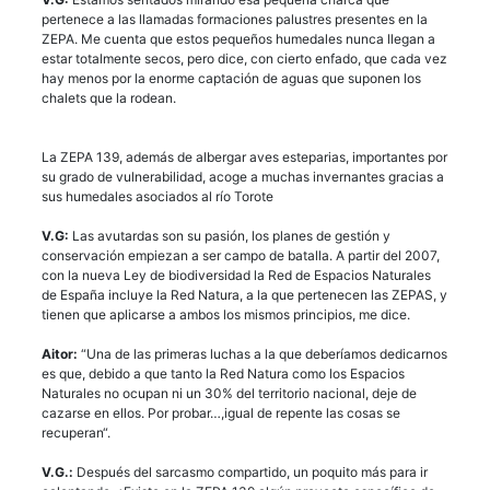
pertenece a las llamadas formaciones palustres presentes en la
ZEPA. Me cuenta que estos pequeños humedales nunca llegan a
estar totalmente secos, pero dice, con cierto enfado, que cada vez
hay menos por la enorme captación de aguas que suponen los
chalets que la rodean.
La ZEPA 139, además de albergar aves esteparias, importantes por
su grado de vulnerabilidad, acoge a muchas invernantes gracias a
sus humedales asociados al río Torote
V.G:
Las avutardas son su pasión, los planes de gestión y
conservación empiezan a ser campo de batalla. A partir del 2007,
con la nueva Ley de biodiversidad la Red de Espacios Naturales
de España incluye la Red Natura, a la que pertenecen las ZEPAS, y
tienen que aplicarse a ambos los mismos principios, me dice.
Aitor:
“Una de las primeras luchas a la que deberíamos dedicarnos
es que, debido a que tanto la Red Natura como los Espacios
Naturales no ocupan ni un 30% del territorio nacional, deje de
cazarse en ellos. Por probar…,igual de repente las cosas se
recuperan“.
V.G.:
Después del sarcasmo compartido, un poquito más para ir