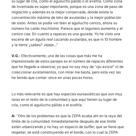
su lugar de cría, como el aguilucho pálido o el avefría. Como zona
de invernada es súper importante, porque es una zona de paso de
migración y además es la mejor conservada, donde existe la
concentración máxima de
leks
de avutardas y la mejor población
de sisón. Antes se podía ver bien al aguilucho cenizo, ahora su
número ha caído muchísimo. Parece que el lagunero aumenta y el
cenizo cae. En cuanto a rapaces es una gozada. Yo he visto una
escena de un águila real cazando avutardas, es que ni ‘El hombre
y la tierra’ ¿sabes? Jejeje…”
V.G.:
Efectivamente, una de las cosas que más me ha
impresionado de estos parajes es el número de rapaces diferentes
que he llegado a observar, yo que no soy muy de “ojo avizor” ni de
coleccionar avistamientos, con mirar me basta, pero esta vez las
he tenido que contar: once en unas pocas horas.
Lo más relevante es que hay especies euroasiáticas que son muy
raras en el resto de la comunidad y que aquí tienen su lugar de
cría, como el aguilucho pálido o el avefría.
A:
“Otro de los problemas es que la ZEPA acaba ahí en la raya del
límite de la comunidad. Inmediatamente después de ese límite
están urbanizando y no hay un espacio de
buffer
, que se tiene que
respetar; se está construyendo en el borde, con lo cual la ZEPA