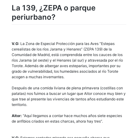
La 139, ¿ZEPA o parque
periurbano?
V.G:
La Zona de Especial Protección para las Aves “Estepas
cerealistas de los ríos Jarama y Henares” (ZEPA 139) de la
Comunidad de Madrid, está comprendida entre los cauces de los
ríos Jarama (al oeste) y el Henares (al sur) y atravesada por el río
Torote. Además de albergar aves esteparias, importantes por su
grado de vulnerabilidad, los humedales asociados al río Torote
acogen a muchas invernantes.
Después de una comida liviana de plena primavera (costillas con
patatas) nos fuimos a buscar un lugar que Aitor conoce muy bien y
que trae al presente las vivencias de tantos años estudiando este
territorio.
Aitor:
“Aquí llegamos a contar hace muchos años siete especies
de anfibios criados en estas charcas, ahora hay tres”.
V.G:
Estamos sentados mirando esa pequeña charca que