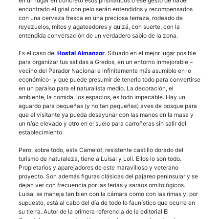
en un lugar en concreto esos prismáticos o ese gesto de haber
encontrado el grial con pelo serán entendidos y recompensados
con una cerveza fresca en una preciosa terraza, rodeado de
reyezuelos, mitos y agateadores y quizá, con suerte, con la
entendida conversación de un verdadero sabio de la zona.
Es el caso del
Hostal Almanzor
. Situado en el mejor lugar posible
para organizar tus salidas a Gredos, en un entorno inmejorable –
vecino del Parador Nacional e infinitamente más asumible en lo
económico- y que puede presumir de tenerlo todo para convertirse
en un paraíso para el naturalista medio. La decoración, el
ambiente, la comida, los espacios, es todo impecable. Hay un
aguardo para pequeñas (y no tan pequeñas) aves de bosque para
que el visitante ya pueda desayunar con las manos en la masa y
un
hide
elevado y otro en el suelo para carroñeras sin salir del
establecimiento.
Pero, sobre todo, este Camelot, resistente castillo dorado del
turismo de naturaleza, tiene a Luisal y Loli. Ellos lo son todo.
Propietarios y aparejadores de este maravilloso y veterano
proyecto. Son además figuras clásicas del pajareo peninsular y se
dejan ver con frecuencia por las ferias y saraos ornitológicos.
Luisal se maneja tan bien con la cámara como con las rimas y, por
supuesto, está al cabo del día de todo lo faunístico que ocurre en
su tierra. Autor de la primera referencia de la editorial El