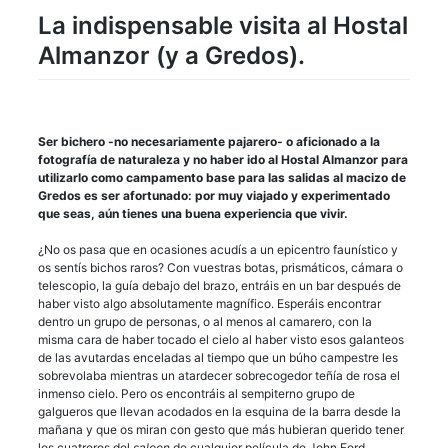
La indispensable visita al Hostal
Almanzor (y a Gredos).
Ser bichero -no necesariamente pajarero- o aficionado a la
fotografía de naturaleza y no haber ido al Hostal Almanzor para
utilizarlo como campamento base para las salidas al macizo de
Gredos es ser afortunado: por muy viajado y experimentado
que seas, aún tienes una buena experiencia que vivir.
¿No os pasa que en ocasiones acudís a un epicentro faunístico y
os sentís bichos raros? Con vuestras botas, prismáticos, cámara o
telescopio, la guía debajo del brazo, entráis en un bar después de
haber visto algo absolutamente magnífico. Esperáis encontrar
dentro un grupo de personas, o al menos al camarero, con la
misma cara de haber tocado el cielo al haber visto esos galanteos
de las avutardas enceladas al tiempo que un búho campestre les
sobrevolaba mientras un atardecer sobrecogedor teñía de rosa el
inmenso cielo. Pero os encontráis al sempiterno grupo de
galgueros que llevan acodados en la esquina de la barra desde la
mañana y que os miran con gesto que más hubieran querido tener
los cuatreros del
saloon
de cualquier película de John Ford.