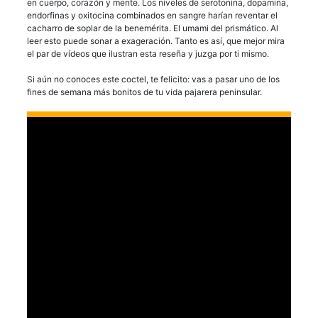
en cuerpo, corazón y mente. Los niveles de serotonina, dopamina,
endorfinas y oxitocina combinados en sangre harían reventar el
cacharro de soplar de la benemérita. El umami del prismático. Al
leer esto puede sonar a exageración. Tanto es así, que mejor mira
el par de vídeos que ilustran esta reseña y juzga por ti mismo.
Si aún no conoces este coctel, te felicito: vas a pasar uno de los
fines de semana más bonitos de tu vida pajarera peninsular.