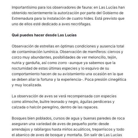
Importantísimo para los observadores de fauna: en Las Lucías han
obtenido recientemente la autorización por parte del Gobierno de
Extremadura para la instalación de cuatro hides. Está previsto que
uno de ellos esté dedicado a aves necrófagas.
Qué puedes hacer desde Las Lucías
Observación de estrellas en óptimas condiciones y ausencia total
de contaminación lumínica. Observación de mamíferos: ciervos y
corzo muy abundantes, posibilidades de ver meloncillo, tejón,
nutria y garduña, así como zorro -aunque ya sabemos que la
nocturnidad de estas últimas especies y lo esquivo de su
comportamiento hacen de su avistamiento una ocasión en la que
se deben aliar la fortuna y la experiencia-. Poca presión cinegética
y muy localizada.
La observación de aves se verá recompensada con especies
como alimoche, buitre leonado y negro, águilas perdiceras y
calzada o halcón peregrino, dentro de las rapaces.
Bosques bien poblados, cursos de agua y buenas paredes de roca
aseguran una variedad de aves de pequeño porte: desde
arrendajos y rabilargos hasta mirlos acuáticos, treparriscos y todo
el abanico de aves de bosque y montaña. Sin salir de Las Lucías