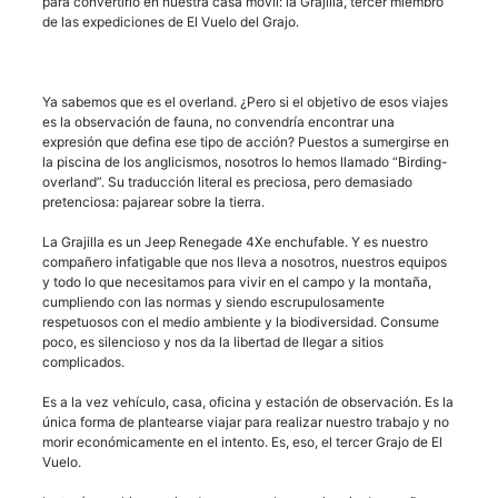
para convertirlo en nuestra casa móvil: la Grajilla, tercer miembro
de las expediciones de El Vuelo del Grajo.
Ya sabemos que es el overland. ¿Pero si el objetivo de esos viajes
es la observación de fauna, no convendría encontrar una
expresión que defina ese tipo de acción? Puestos a sumergirse en
la piscina de los anglicismos, nosotros lo hemos llamado “Birding-
overland”. Su traducción literal es preciosa, pero demasiado
pretenciosa: pajarear sobre la tierra.
La Grajilla es un Jeep Renegade 4Xe enchufable. Y es nuestro
compañero infatigable que nos lleva a nosotros, nuestros equipos
y todo lo que necesitamos para vivir en el campo y la montaña,
cumpliendo con las normas y siendo escrupulosamente
respetuosos con el medio ambiente y la biodiversidad. Consume
poco, es silencioso y nos da la libertad de llegar a sitios
complicados.
Es a la vez vehículo, casa, oficina y estación de observación. Es la
única forma de plantearse viajar para realizar nuestro trabajo y no
morir económicamente en el intento. Es, eso, el tercer Grajo de El
Vuelo.