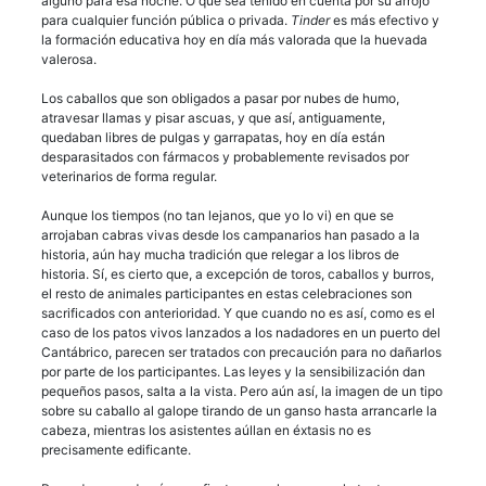
alguno para esa noche. O que sea tenido en cuenta por su arrojo
para cualquier función pública o privada.
Tinder
es más efectivo y
la formación educativa hoy en día más valorada que la huevada
valerosa.
Los caballos que son obligados a pasar por nubes de humo,
atravesar llamas y pisar ascuas, y que así, antiguamente,
quedaban libres de pulgas y garrapatas, hoy en día están
desparasitados con fármacos y probablemente revisados por
veterinarios de forma regular.
Aunque los tiempos (no tan lejanos, que yo lo vi) en que se
arrojaban cabras vivas desde los campanarios han pasado a la
historia, aún hay mucha tradición que relegar a los libros de
historia. Sí, es cierto que, a excepción de toros, caballos y burros,
el resto de animales participantes en estas celebraciones son
sacrificados con anterioridad. Y que cuando no es así, como es el
caso de los patos vivos lanzados a los nadadores en un puerto del
Cantábrico, parecen ser tratados con precaución para no dañarlos
por parte de los participantes. Las leyes y la sensibilización dan
pequeños pasos, salta a la vista. Pero aún así, la imagen de un tipo
sobre su caballo al galope tirando de un ganso hasta arrancarle la
cabeza, mientras los asistentes aúllan en éxtasis no es
precisamente edificante.