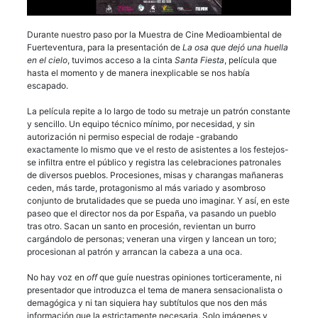
Durante nuestro paso por la Muestra de Cine Medioambiental de
Fuerteventura, para la presentación de
La osa que dejó una huella
en el cielo
, tuvimos acceso a la cinta
Santa Fiesta
, película que
hasta el momento y de manera inexplicable se nos había
escapado.
La película repite a lo largo de todo su metraje un patrón constante
y sencillo. Un equipo técnico mínimo, por necesidad, y sin
autorización ni permiso especial de rodaje -grabando
exactamente lo mismo que ve el resto de asistentes a los festejos-
se infiltra entre el público y registra las celebraciones patronales
de diversos pueblos. Procesiones, misas y charangas mañaneras
ceden, más tarde, protagonismo al más variado y asombroso
conjunto de brutalidades que se pueda uno imaginar. Y así, en este
paseo que el director nos da por España, va pasando un pueblo
tras otro. Sacan un santo en procesión, revientan un burro
cargándolo de personas; veneran una virgen y lancean un toro;
procesionan al patrón y arrancan la cabeza a una oca.
No hay voz en
off
que guíe nuestras opiniones torticeramente, ni
presentador que introduzca el tema de manera sensacionalista o
demagógica y ni tan siquiera hay subtítulos que nos den más
información que la estrictamente necesaria. Solo imágenes y