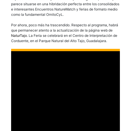
parece situarse en una hibridación perfecta entre los consolidados
e interesantes Encuentros NatureWatch y ferias de formato medio
como la fundamental OrnitoCyL.
Por ahora, poco más ha trascendido. Respecto al programa, habrá
que permanecer atento a la actualización de la página web de
NaturTajo
. La Feria se celebrará en el Centro de Interpretación de
Corduente, en el Parque Natural del Alto Tajo, Guadalajara.