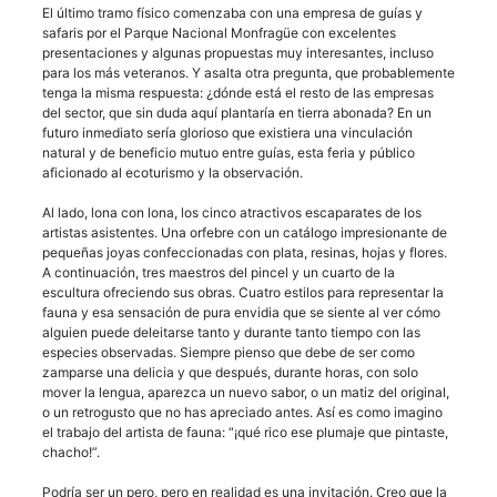
El último tramo físico comenzaba con una empresa de guías y
safaris por el Parque Nacional Monfragüe con excelentes
presentaciones y algunas propuestas muy interesantes, incluso
para los más veteranos. Y asalta otra pregunta, que probablemente
tenga la misma respuesta: ¿dónde está el resto de las empresas
del sector, que sin duda aquí plantaría en tierra abonada? En un
futuro inmediato sería glorioso que existiera una vinculación
natural y de beneficio mutuo entre guías, esta feria y público
aficionado al ecoturismo y la observación.
Al lado, lona con lona, los cinco atractivos escaparates de los
artistas asistentes. Una orfebre con un catálogo impresionante de
pequeñas joyas confeccionadas con plata, resinas, hojas y flores.
A continuación, tres maestros del pincel y un cuarto de la
escultura ofreciendo sus obras. Cuatro estilos para representar la
fauna y esa sensación de pura envidia que se siente al ver cómo
alguien puede deleitarse tanto y durante tanto tiempo con las
especies observadas. Siempre pienso que debe de ser como
zamparse una delicia y que después, durante horas, con solo
mover la lengua, aparezca un nuevo sabor, o un matiz del original,
o un retrogusto que no has apreciado antes. Así es como imagino
el trabajo del artista de fauna: “¡qué rico ese plumaje que pintaste,
chacho!”.
Podría ser un pero, pero en realidad es una invitación. Creo que la