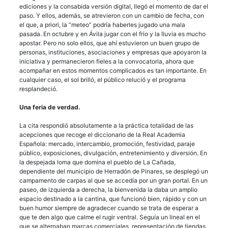
ediciones y la consabida versión digital, llegó el momento de dar el
paso. Y ellos, además, se atrevieron con un cambio de fecha, con
el que, a priori, la “meteo” podría haberles jugado una mala
pasada. En octubre y en Ávila jugar con el frio y la lluvia es mucho
apostar. Pero no solo ellos, que ahí estuvieron un buen grupo de
personas, instituciones, asociaciones y empresas que apoyaron la
iniciativa y permanecieron fieles a la convocatoria, ahora que
acompañar en estos momentos complicados es tan importante. En
cualquier caso, el sol brilló, el público relució y el programa
resplandeció.
Una feria de verdad.
La cita respondió absolutamente a la práctica totalidad de las
acepciones que recoge el diccionario de la Real Academia
Española: mercado, intercambio, promoción, festividad, paraje
público, exposiciones, divulgación, entretenimiento y diversión. En
la despejada loma que domina el pueblo de La Cañada,
dependiente del municipio de Herradón de Pinares, se desplegó un
campamento de carpas al que se accedía por un gran portal. En un
paseo, de izquierda a derecha, la bienvenida la daba un amplio
espacio destinado a la cantina, que funcionó bien, rápido y con un
buen humor siempre de agradecer cuando se trata de esperar a
que te den algo que calme el rugir ventral. Seguía un lineal en el
que se alternaban marcas comerciales, representación de tiendas