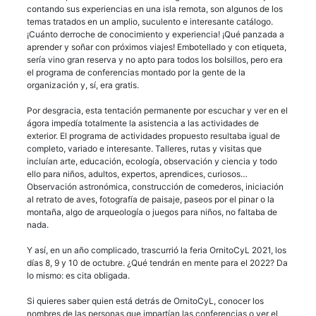
contando sus experiencias en una isla remota, son algunos de los
temas tratados en un amplio, suculento e interesante catálogo.
¡Cuánto derroche de conocimiento y experiencia! ¡Qué panzada a
aprender y soñar con próximos viajes! Embotellado y con etiqueta,
sería vino gran reserva y no apto para todos los bolsillos, pero era
el programa de conferencias montado por la gente de la
organización y, sí, era gratis.
Por desgracia, esta tentación permanente por escuchar y ver en el
ágora impedía totalmente la asistencia a las actividades de
exterior. El programa de actividades propuesto resultaba igual de
completo, variado e interesante. Talleres, rutas y visitas que
incluían arte, educación, ecología, observación y ciencia y todo
ello para niños, adultos, expertos, aprendices, curiosos…
Observación astronómica, construcción de comederos, iniciación
al retrato de aves, fotografía de paisaje, paseos por el pinar o la
montaña, algo de arqueología o juegos para niños, no faltaba de
nada.
Y así, en un año complicado, trascurrió la feria OrnitoCyL 2021, los
días 8, 9 y 10 de octubre. ¿Qué tendrán en mente para el 2022? Da
lo mismo: es cita obligada.
Si quieres saber quien está detrás de OrnitoCyL, conocer los
nombres de las personas que impartían las conferencias o ver el