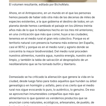
El volumen resultante, editado por BichoMalo.
Ahora, en el Antropoceno, en un mundo en el que las personas
hemos pasado de haber sido otra más de las decenas de miles de
especies existentes, a la que gobierna el destino de todos; en un
planeta donde hemos cambiado el paisaje en los últimos treinta
años más de lo que lo habíamos hecho en los tres mil anteriores;
en una civilización que más que correr, huye a las ciudades;
tenemos en el medio rural el gran reto colectivo. Porque es el
territorio natural con presencia humana más extenso (en España,
casi el 90%) y porque es en el medio rural y agrario donde se
concentra la mayor biodiversidad. Del medio rural proceden
nuestros alimentos, nuestra agua, nuestra energía, nuestro aire
limpio, y también la tabla de salvación al despropósito de un
neoliberalismo que se ha tornado bufón y libertario.
Demasiado se ha criticado la alienación que genera la vida en la
ciudad, desde luego falso para todos aquellos que hunden su árbol
genealógico en hormigón y asfalto, pero sí es cierto que el medio
rural nos sigue evocando lo puro, lo auténtico, lo genuino. De eso
se aprovechan innumerables compañías que más que
alimentarnos lo que quieren es vendernos productos que se
anuncian como naturales, ecológicos, artesanales, de pueblo, de