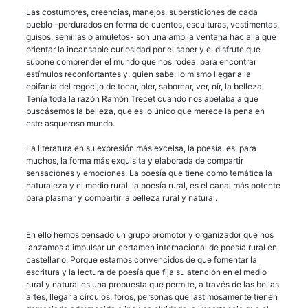
Las costumbres, creencias, manejos, supersticiones de cada
pueblo -perdurados en forma de cuentos, esculturas, vestimentas,
guisos, semillas o amuletos- son una amplia ventana hacia la que
orientar la incansable curiosidad por el saber y el disfrute que
supone comprender el mundo que nos rodea, para encontrar
estímulos reconfortantes y, quien sabe, lo mismo llegar a la
epifanía del regocijo de tocar, oler, saborear, ver, oír, la belleza.
Tenía toda la razón Ramón Trecet cuando nos apelaba a que
buscásemos la belleza, que es lo único que merece la pena en
este asqueroso mundo.
La literatura en su expresión más excelsa, la poesía, es, para
muchos, la forma más exquisita y elaborada de compartir
sensaciones y emociones. La poesía que tiene como temática la
naturaleza y el medio rural, la poesía rural, es el canal más potente
para plasmar y compartir la belleza rural y natural.
En ello hemos pensado un grupo promotor y organizador que nos
lanzamos a impulsar un certamen internacional de poesía rural en
castellano. Porque estamos convencidos de que fomentar la
escritura y la lectura de poesía que fija su atención en el medio
rural y natural es una propuesta que permite, a través de las bellas
artes, llegar a círculos, foros, personas que lastimosamente tienen