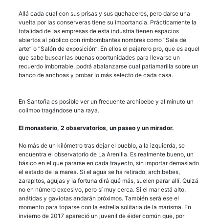
Allá cada cual con sus prisas y sus quehaceres, pero darse una
vuelta por las conserveras tiene su importancia. Prácticamente la
totalidad de las empresas de esta industria tienen espacios
abiertos al público con rimbombantes nombres como “Sala de
arte” o “Salón de exposición”. En ellos el pajarero pro, que es aquel
que sabe buscar las buenas oportunidades para llevarse un
recuerdo imborrable, podrá abalanzarse cual patiamarilla sobre un
banco de anchoas y probar lo más selecto de cada casa.
En Santoña es posible ver un frecuente archibebe y al minuto un
colimbo tragándose una raya.
El monasterio, 2 observatorios, un paseo y un mirador.
No más de un kilómetro tras dejar el pueblo, a la izquierda, se
encuentra el observatorio de La Arenilla. Es realmente bueno, un
básico en el que pararse en cada trayecto, sin importar demasiado
el estado de la marea. Si el agua se ha retirado, archibebes,
zarapitos, agujas y la fortuna dirá qué más, suelen parar allí. Quizá
no en número excesivo, pero sí muy cerca. Si el mar está alto,
anátidas y gaviotas andarán próximos. También será ese el
momento para toparse con la estrella solitaria de la marisma. En
invierno de 2017 apareció un juvenil de éider común que, por