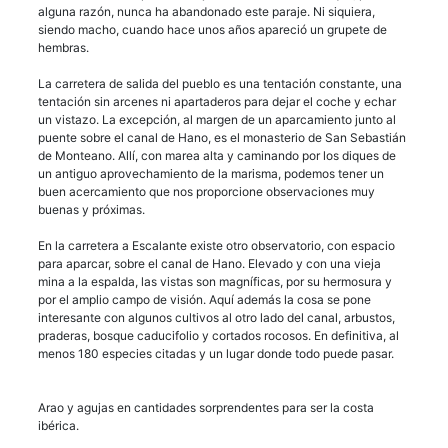
alguna razón, nunca ha abandonado este paraje. Ni siquiera,
siendo macho, cuando hace unos años apareció un grupete de
hembras.
La carretera de salida del pueblo es una tentación constante, una
tentación sin arcenes ni apartaderos para dejar el coche y echar
un vistazo. La excepción, al margen de un aparcamiento junto al
puente sobre el canal de Hano, es el monasterio de San Sebastián
de Monteano. Allí, con marea alta y caminando por los diques de
un antiguo aprovechamiento de la marisma, podemos tener un
buen acercamiento que nos proporcione observaciones muy
buenas y próximas.
En la carretera a Escalante existe otro observatorio, con espacio
para aparcar, sobre el canal de Hano. Elevado y con una vieja
mina a la espalda, las vistas son magníficas, por su hermosura y
por el amplio campo de visión. Aquí además la cosa se pone
interesante con algunos cultivos al otro lado del canal, arbustos,
praderas, bosque caducifolio y cortados rocosos. En definitiva, al
menos 180 especies citadas y un lugar donde todo puede pasar.
Arao y agujas en cantidades sorprendentes para ser la costa
ibérica.