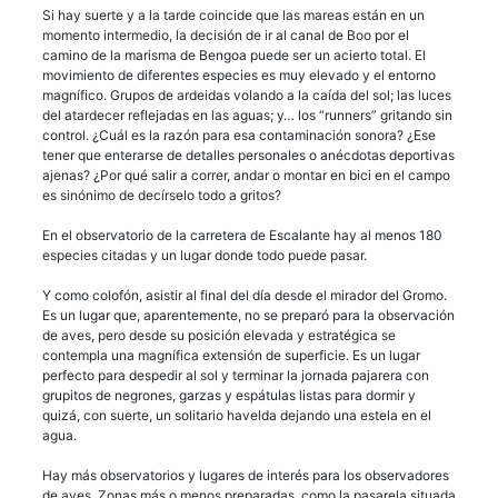
Si hay suerte y a la tarde coincide que las mareas están en un
momento intermedio, la decisión de ir al canal de Boo por el
camino de la marisma de Bengoa puede ser un acierto total. El
movimiento de diferentes especies es muy elevado y el entorno
magnífico. Grupos de ardeidas volando a la caída del sol; las luces
del atardecer reflejadas en las aguas; y… los “runners” gritando sin
control. ¿Cuál es la razón para esa contaminación sonora? ¿Ese
tener que enterarse de detalles personales o anécdotas deportivas
ajenas? ¿Por qué salir a correr, andar o montar en bici en el campo
es sinónimo de decírselo todo a gritos?
En el observatorio de la carretera de Escalante hay al menos 180
especies citadas y un lugar donde todo puede pasar.
Y como colofón, asistir al final del día desde el mirador del Gromo.
Es un lugar que, aparentemente, no se preparó para la observación
de aves, pero desde su posición elevada y estratégica se
contempla una magnífica extensión de superficie. Es un lugar
perfecto para despedir al sol y terminar la jornada pajarera con
grupitos de negrones, garzas y espátulas listas para dormir y
quizá, con suerte, un solitario havelda dejando una estela en el
agua.
Hay más observatorios y lugares de interés para los observadores
de aves. Zonas más o menos preparadas, como la pasarela situada