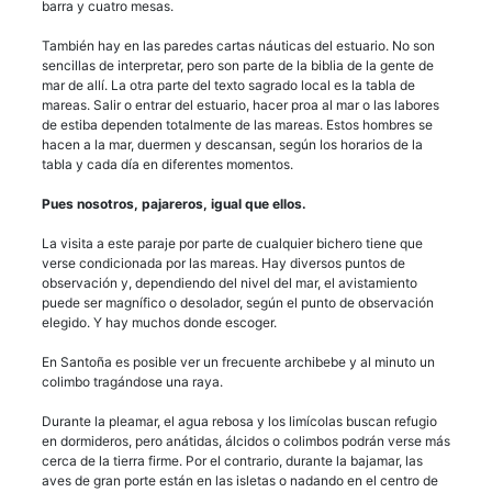
barra y cuatro mesas.
También hay en las paredes cartas náuticas del estuario. No son
sencillas de interpretar, pero son parte de la biblia de la gente de
mar de allí. La otra parte del texto sagrado local es la tabla de
mareas. Salir o entrar del estuario, hacer proa al mar o las labores
de estiba dependen totalmente de las mareas. Estos hombres se
hacen a la mar, duermen y descansan, según los horarios de la
tabla y cada día en diferentes momentos.
Pues nosotros, pajareros, igual que ellos.
La visita a este paraje por parte de cualquier bichero tiene que
verse condicionada por las mareas. Hay diversos puntos de
observación y, dependiendo del nivel del mar, el avistamiento
puede ser magnífico o desolador, según el punto de observación
elegido. Y hay muchos donde escoger.
En Santoña es posible ver un frecuente archibebe y al minuto un
colimbo tragándose una raya.
Durante la pleamar, el agua rebosa y los limícolas buscan refugio
en dormideros, pero anátidas, álcidos o colimbos podrán verse más
cerca de la tierra firme. Por el contrario, durante la bajamar, las
aves de gran porte están en las isletas o nadando en el centro de