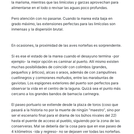
la marisma, mientras que las limícolas y garzas aprovechan para
alimentarse en el lodo o revisar las aguas poco profundas.
Pero atención con no pasarse. Cuando la marea esta baja en
grado máximo, las extensiones perfectas para las limícolas son
inmensas y la dispersión brutal.
En ocasiones, la proximidad de las aves norteñas es sorprendente.
Si es ese el estado de la marea cuando el desayuno termina -por
ejemplo- la mejor opción es caminar al puerto. Allí mismo existen
muchas posibilidades de coincidir con colimbos (grandes,
pequeños y árticos), alcas o araos, además de con zampullines
cuellinegros y cormoranes moñudos, entre las marabuntas de
gaviotas. Los espigones exteriores del puerto son perfectos para
observar la vida en el centro de la laguna. Quizá sea el punto más
cercano a los grandes bandos de barnacla carinegra.
El paseo portuario se extiende desde la plaza de toros (coso que
pasará a la historia no por la muerte de ningún “maestro”, sino por
ser el escenario final para el drama de los búhos nivales del 22)
hasta el puente de acceso al pueblo, siguiendo por la zona de las
conserveras. Mal se debería dar la cosa para que en ese paseo de
4 kilómetros -ida y regreso- no se dejasen ver todas las norteñas.