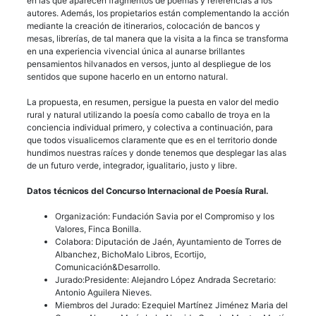
en las que aparecen fragmentos de poemas y referencias a los
autores. Además, los propietarios están complementando la acción
mediante la creación de itinerarios, colocación de bancos y
mesas, librerías, de tal manera que la visita a la finca se transforma
en una experiencia vivencial única al aunarse brillantes
pensamientos hilvanados en versos, junto al despliegue de los
sentidos que supone hacerlo en un entorno natural.
La propuesta, en resumen, persigue la puesta en valor del medio
rural y natural utilizando la poesía como caballo de troya en la
conciencia individual primero, y colectiva a continuación, para
que todos visualicemos claramente que es en el territorio donde
hundimos nuestras raíces y donde tenemos que desplegar las alas
de un futuro verde, integrador, igualitario, justo y libre.
Datos técnicos del Concurso Internacional de Poesía Rural.
Organización: Fundación Savia por el Compromiso y los
Valores, Finca Bonilla.
Colabora: Diputación de Jaén, Ayuntamiento de Torres de
Albanchez, BichoMalo Libros, Ecortijo,
Comunicación&Desarrollo.
Jurado:Presidente: Alejandro López Andrada Secretario:
Antonio Aguilera Nieves.
Miembros del Jurado: Ezequiel Martínez Jiménez Maria del