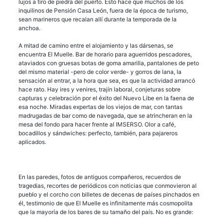
lujos a tiro de piedra del puerto. Esto hace que muchos de los
inquilinos de Pensión Casa León, fuera de la época de turismo,
sean marineros que recalan allí durante la temporada de la
anchoa.
A mitad de camino entre el alojamiento y las dársenas, se
encuentra El Muelle. Bar de horario para aguerridos pescadores,
ataviados con gruesas botas de goma amarilla, pantalones de peto
del mismo material -pero de color verde- y gorros de lana, la
sensación al entrar, a la hora que sea, es que la actividad arrancó
hace rato. Hay ires y venires, trajín laboral, conjeturas sobre
capturas y celebración por el éxito del Nuevo Libe en la faena de
esa noche. Miradas expertas de los viejos de mar, con tantas
madrugadas de bar como de navegada, que se atrincheran en la
mesa del fondo para hacer frente al IMSERSO. Olor a café,
bocadillos y sándwiches: perfecto, también, para pajareros
aplicados.
En las paredes, fotos de antiguos compañeros, recuerdos de
tragedias, recortes de periódicos con noticias que conmovieron al
pueblo y el corcho con billetes de decenas de países pinchados en
él, testimonio de que El Muelle es infinitamente más cosmopolita
que la mayoría de los bares de su tamaño del país. No es grande: