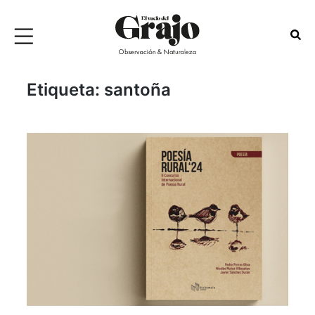
Etiqueta:
santoña