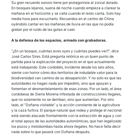
Su gran recuerdo sonoro tiene por protagonista al zorzal dorado.
En bosques lejanos, suena de noche cuando empieza a clarear la
mañana en el horizonte y se calla cuando el resto canta. Solo hay
media hora para escucharlo. Recuerdos en el centro de China
oyéndolo cantar en las mañanas de lluvia en las que no podía
grabar por el ruido de las gotas al caer.
A la defensa de los espacios, armado con grabadoras.
“¿En un bosque, cuántas aves oyes y cuántas puedes ver?”, dice
José Carlos Sires. Está pregunta retórica es un buen punto de
partida para la explicación del proyecto en el que actualmente
está trabajando. Este cordobés, invidente desde los seis años,
siente con horror cómo dos territorios de indudable valor para la
biodiversidad van camino de su desaparición. Y no solo es que las
autoridades no hagan nada por impedirlo, sino que apoyan y
fomentan el desmantelamiento de esas zonas. Por un lado, el área
cordobesa de Sierra Morena infestada de construcciones ilegales,
que no solamente no se derriban, sino que aumentan. Por otro
lado, el “Doñana visitable” y la acción constante de la agricultura
y la caza furtiva. El parque natural que rodea y protege el nacional
está siendo atacado frontalmente con la extracción de agua y con
el total apoyo de las autoridades autonómicas, que han legalizado
los pozos y motobombas hasta ahora ilegales. No hace falta decir
nada sobre lo que pasará con Doñana después.