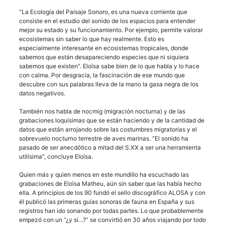
“La Ecología del Paisaje Sonoro, es una nueva corriente que
consiste en el estudio del sonido de los espacios para entender
mejor su estado y su funcionamiento. Por ejemplo, permite valorar
ecosistemas sin saber lo que hay realmente. Esto es
especialmente interesante en ecosistemas tropicales, donde
sabemos que están desapareciendo especies que ni siquiera
sabemos que existen”. Eloïsa sabe bien de lo que habla y lo hace
con calma. Por desgracia, la fascinación de ese mundo que
descubre con sus palabras lleva de la mano la gasa negra de los
datos negativos.
También nos habla de nocmig (migración nocturna) y de las
grabaciones loquísimas que se están haciendo y de la cantidad de
datos que están arrojando sobre las costumbres migratorias y el
sobrevuelo nocturno terrestre de aves marinas. “El sonido ha
pasado de ser anecdótico a mitad del S.XX a ser una herramienta
utilísima”, concluye Eloïsa.
Quien más y quien menos en este mundillo ha escuchado las
grabaciones de Eloïsa Matheu, aún sin saber que las había hecho
ella. A principios de los 90 fundó el sello discográfico ALOSA y con
él publicó las primeras guías sonoras de fauna en España y sus
registros han ido sonando por todas partes. Lo que probablemente
empezó con un “¿y si…?” se convirtió en 30 años viajando por todo