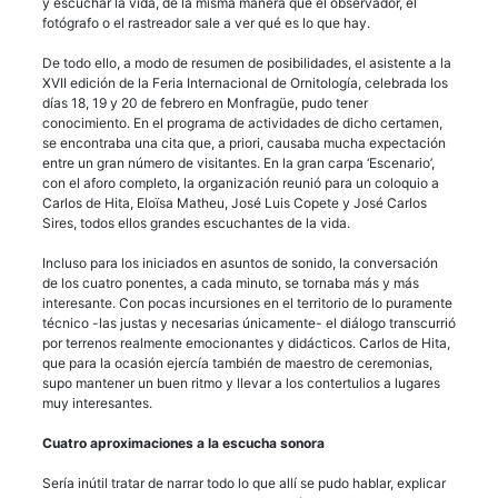
y escuchar la vida, de la misma manera que el observador, el
fotógrafo o el rastreador sale a ver qué es lo que hay.
De todo ello, a modo de resumen de posibilidades, el asistente a la
XVII edición de la Feria Internacional de Ornitología, celebrada los
días 18, 19 y 20 de febrero en Monfragüe, pudo tener
conocimiento. En el programa de actividades de dicho certamen,
se encontraba una cita que, a priori, causaba mucha expectación
entre un gran número de visitantes. En la gran carpa ‘Escenario’,
con el aforo completo, la organización reunió para un coloquio a
Carlos de Hita, Eloïsa Matheu, José Luis Copete y José Carlos
Sires, todos ellos grandes escuchantes de la vida.
Incluso para los iniciados en asuntos de sonido, la conversación
de los cuatro ponentes, a cada minuto, se tornaba más y más
interesante. Con pocas incursiones en el territorio de lo puramente
técnico -las justas y necesarias únicamente- el diálogo transcurrió
por terrenos realmente emocionantes y didácticos. Carlos de Hita,
que para la ocasión ejercía también de maestro de ceremonias,
supo mantener un buen ritmo y llevar a los contertulios a lugares
muy interesantes.
Cuatro aproximaciones a la escucha sonora
Sería inútil tratar de narrar todo lo que allí se pudo hablar, explicar