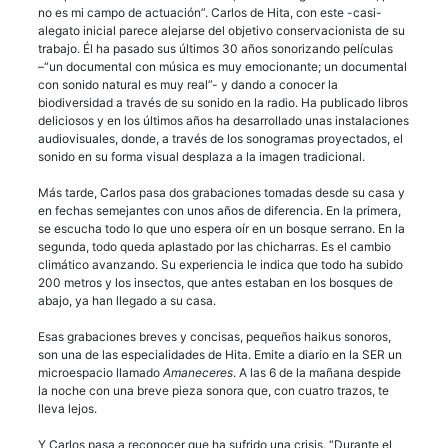
no es mi campo de actuación”. Carlos de Hita, con este -casi-
alegato inicial parece alejarse del objetivo conservacionista de su
trabajo. Él ha pasado sus últimos 30 años sonorizando películas
–“un documental con música es muy emocionante; un documental
con sonido natural es muy real”- y dando a conocer la
biodiversidad a través de su sonido en la radio. Ha publicado libros
deliciosos y en los últimos años ha desarrollado unas instalaciones
audiovisuales, donde, a través de los sonogramas proyectados, el
sonido en su forma visual desplaza a la imagen tradicional.
Más tarde, Carlos pasa dos grabaciones tomadas desde su casa y
en fechas semejantes con unos años de diferencia. En la primera,
se escucha todo lo que uno espera oír en un bosque serrano. En la
segunda, todo queda aplastado por las chicharras. Es el cambio
climático avanzando. Su experiencia le indica que todo ha subido
200 metros y los insectos, que antes estaban en los bosques de
abajo, ya han llegado a su casa.
Esas grabaciones breves y concisas, pequeños haikus sonoros,
son una de las especialidades de Hita. Emite a diario en la SER un
microespacio llamado
Amaneceres
. A las 6 de la mañana despide
la noche con una breve pieza sonora que, con cuatro trazos, te
lleva lejos.
Y Carlos pasa a reconocer que ha sufrido una crisis. “Durante el