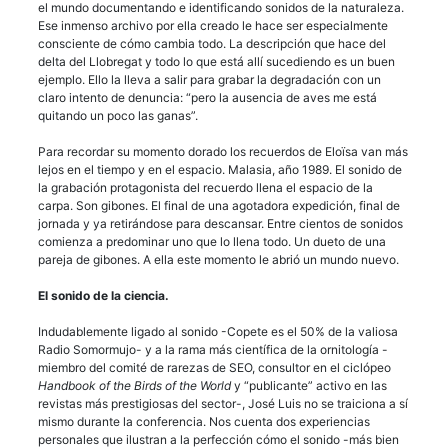
el mundo documentando e identificando sonidos de la naturaleza.
Ese inmenso archivo por ella creado le hace ser especialmente
consciente de cómo cambia todo. La descripción que hace del
delta del Llobregat y todo lo que está allí sucediendo es un buen
ejemplo. Ello la lleva a salir para grabar la degradación con un
claro intento de denuncia: “pero la ausencia de aves me está
quitando un poco las ganas”.
Para recordar su momento dorado los recuerdos de Eloïsa van más
lejos en el tiempo y en el espacio. Malasia, año 1989. El sonido de
la grabación protagonista del recuerdo llena el espacio de la
carpa. Son gibones. El final de una agotadora expedición, final de
jornada y ya retirándose para descansar. Entre cientos de sonidos
comienza a predominar uno que lo llena todo. Un dueto de una
pareja de gibones. A ella este momento le abrió un mundo nuevo.
El sonido de la ciencia.
Indudablemente ligado al sonido -Copete es el 50% de la valiosa
Radio Somormujo- y a la rama más científica de la ornitología -
miembro del comité de rarezas de SEO, consultor en el ciclópeo
Handbook of the Birds of the World
y “publicante” activo en las
revistas más prestigiosas del sector-, José Luis no se traiciona a sí
mismo durante la conferencia. Nos cuenta dos experiencias
personales que ilustran a la perfección cómo el sonido -más bien