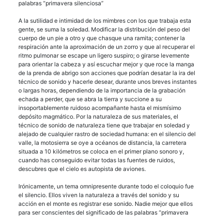
palabras “primavera silenciosa”
A la sutilidad e intimidad de los mimbres con los que trabaja esta
gente, se suma la soledad. Modificar la distribución del peso del
cuerpo de un pie a otro y que chasque una ramita; contener la
respiración ante la aproximación de un zorro y que al recuperar el
ritmo pulmonar se escape un ligero suspiro; o girarse levemente
para orientar la cabeza y así escuchar mejor y que roce la manga
de la prenda de abrigo son acciones que podrían desatar la ira del
técnico de sonido y hacerle desear, durante unos breves instantes
o largas horas, dependiendo de la importancia de la grabación
echada a perder, que se abra la tierra y succione a su
insoportablemente ruidoso acompañante hasta el mismísimo
depósito magmático. Por la naturaleza de sus materiales, el
técnico de sonido de naturaleza tiene que trabajar en soledad y
alejado de cualquier rastro de sociedad humana: en el silencio del
valle, la motosierra se oye a océanos de distancia, la carretera
situada a 10 kilómetros se coloca en el primer plano sonoro y,
cuando has conseguido evitar todas las fuentes de ruidos,
descubres que el cielo es autopista de aviones.
Irónicamente, un tema omnipresente durante todo el coloquio fue
el silencio. Ellos viven la naturaleza a través del sonido y su
acción en el monte es registrar ese sonido. Nadie mejor que ellos
para ser conscientes del significado de las palabras “primavera