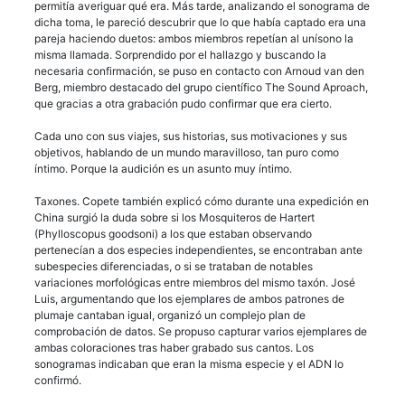
permitía averiguar qué era. Más tarde, analizando el sonograma de
dicha toma, le pareció descubrir que lo que había captado era una
pareja haciendo duetos: ambos miembros repetían al unísono la
misma llamada. Sorprendido por el hallazgo y buscando la
necesaria confirmación, se puso en contacto con Arnoud van den
Berg, miembro destacado del grupo científico The Sound Aproach,
que gracias a otra grabación pudo confirmar que era cierto.
Cada uno con sus viajes, sus historias, sus motivaciones y sus
objetivos, hablando de un mundo maravilloso, tan puro como
íntimo. Porque la audición es un asunto muy íntimo.
Taxones. Copete también explicó cómo durante una expedición en
China surgió la duda sobre si los Mosquiteros de Hartert
(Phylloscopus goodsoni) a los que estaban observando
pertenecían a dos especies independientes, se encontraban ante
subespecies diferenciadas, o si se trataban de notables
variaciones morfológicas entre miembros del mismo taxón. José
Luis, argumentando que los ejemplares de ambos patrones de
plumaje cantaban igual, organizó un complejo plan de
comprobación de datos. Se propuso capturar varios ejemplares de
ambas coloraciones tras haber grabado sus cantos. Los
sonogramas indicaban que eran la misma especie y el ADN lo
confirmó.