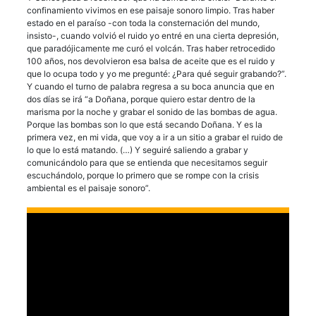
confinamiento vivimos en ese paisaje sonoro limpio. Tras haber
estado en el paraíso -con toda la consternación del mundo,
insisto-, cuando volvió el ruido yo entré en una cierta depresión,
que paradójicamente me curó el volcán. Tras haber retrocedido
100 años, nos devolvieron esa balsa de aceite que es el ruido y
que lo ocupa todo y yo me pregunté: ¿Para qué seguir grabando?”.
Y cuando el turno de palabra regresa a su boca anuncia que en
dos días se irá “a Doñana, porque quiero estar dentro de la
marisma por la noche y grabar el sonido de las bombas de agua.
Porque las bombas son lo que está secando Doñana. Y es la
primera vez, en mi vida, que voy a ir a un sitio a grabar el ruido de
lo que lo está matando. (…) Y seguiré saliendo a grabar y
comunicándolo para que se entienda que necesitamos seguir
escuchándolo, porque lo primero que se rompe con la crisis
ambiental es el paisaje sonoro”.