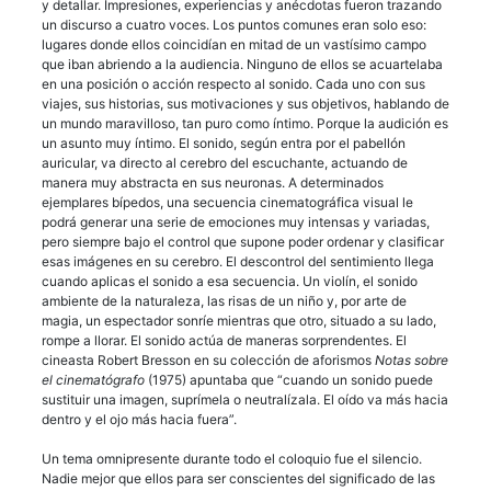
y detallar. Impresiones, experiencias y anécdotas fueron trazando
un discurso a cuatro voces. Los puntos comunes eran solo eso:
lugares donde ellos coincidían en mitad de un vastísimo campo
que iban abriendo a la audiencia. Ninguno de ellos se acuartelaba
en una posición o acción respecto al sonido. Cada uno con sus
viajes, sus historias, sus motivaciones y sus objetivos, hablando de
un mundo maravilloso, tan puro como íntimo. Porque la audición es
un asunto muy íntimo. El sonido, según entra por el pabellón
auricular, va directo al cerebro del escuchante, actuando de
manera muy abstracta en sus neuronas. A determinados
ejemplares bípedos, una secuencia cinematográfica visual le
podrá generar una serie de emociones muy intensas y variadas,
pero siempre bajo el control que supone poder ordenar y clasificar
esas imágenes en su cerebro. El descontrol del sentimiento llega
cuando aplicas el sonido a esa secuencia. Un violín, el sonido
ambiente de la naturaleza, las risas de un niño y, por arte de
magia, un espectador sonríe mientras que otro, situado a su lado,
rompe a llorar. El sonido actúa de maneras sorprendentes. El
cineasta Robert Bresson en su colección de aforismos
Notas sobre
el cinematógrafo
(1975) apuntaba que “cuando un sonido puede
sustituir una imagen, suprímela o neutralízala. El oído va más hacia
dentro y el ojo más hacia fuera”.
Un tema omnipresente durante todo el coloquio fue el silencio.
Nadie mejor que ellos para ser conscientes del significado de las