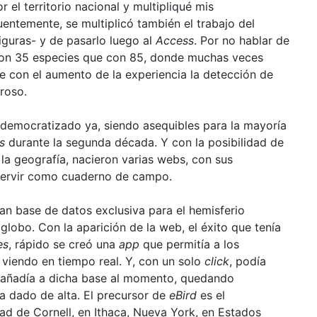
 el territorio nacional y multipliqué mis
ntemente, se multiplicó también el trabajo del
guras- y de pasarlo luego al
Access
. Por no hablar de
con 35 especies que con 85, donde muchas veces
 con el aumento de la experiencia la detección de
roso.
n democratizado ya, siendo asequibles para la mayoría
s
durante la segunda década. Y con la posibilidad de
la geografía, nacieron varias webs, con sus
servir como cuaderno de campo.
an base de datos exclusiva para el hemisferio
lobo. Con la aparición de la web, el éxito que tenía
es
, rápido se creó una
app
que permitía a los
 viendo en tiempo real. Y, con un solo
click
, podía
se añadía a dicha base al momento, quedando
ra dado de alta. El precursor de
eBird
es el
dad de Cornell, en Ithaca, Nueva York, en Estados