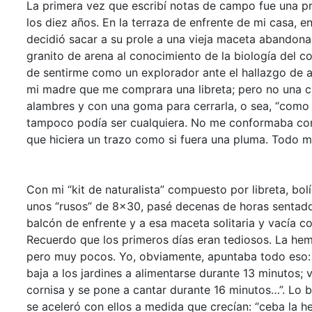
La primera vez que escribí notas de campo fue una p
los diez años. En la terraza de enfrente de mi casa, en
decidió sacar a su prole a una vieja maceta abandona
granito de arena al conocimiento de la biología del c
de sentirme como un explorador ante el hallazgo de a
mi madre que me comprara una libreta; pero no una cu
alambres y con una goma para cerrarla, o sea, “como l
tampoco podía ser cualquiera. No me conformaba c
que hiciera un trazo como si fuera una pluma. Todo 
Con mi “kit de naturalista” compuesto por libreta, bol
unos “rusos” de 8×30, pasé decenas de horas sentado e
balcón de enfrente y a esa maceta solitaria y vacía c
Recuerdo que los primeros días eran tediosos. La hem
pero muy pocos. Yo, obviamente, apuntaba todo eso: “
baja a los jardines a alimentarse durante 13 minutos; v
cornisa y se pone a cantar durante 16 minutos…”. Lo 
se aceleró con ellos a medida que crecían: “ceba la h