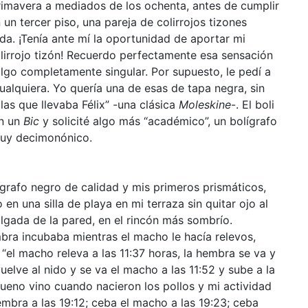
rimavera a mediados de los ochenta, antes de cumplir
 un tercer piso, una pareja de colirrojos tizones
da. ¡Tenía ante mí la oportunidad de aportar mi
olirrojo tizón! Recuerdo perfectamente esa sensación
lgo completamente singular. Por supuesto, le pedí a
alquiera. Yo quería una de esas de tapa negra, sin
as que llevaba Félix” -una clásica
Moleskine
-. El boli
on un
Bic
y solicité algo más “académico”, un bolígrafo
muy decimonónico.
ígrafo negro de calidad y mis primeros prismáticos,
n una silla de playa en mi terraza sin quitar ojo al
olgada de la pared, en el rincón más sombrío.
bra incubaba mientras el macho le hacía relevos,
el macho releva a las 11:37 horas, la hembra se va y
uelve al nido y se va el macho a las 11:52 y sube a la
bueno vino cuando nacieron los pollos y mi actividad
embra a las 19:12; ceba el macho a las 19:23; ceba