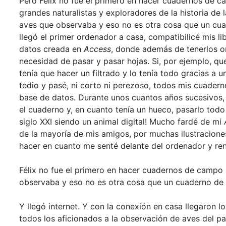
Pero Félix no fue el primero en hacer cuadernos de c
grandes naturalistas y exploradores de la historia de 
aves que observaba y eso no es otra cosa que un cua
llegó el primer ordenador a casa, compatibilicé mis li
datos creada en
Access
, donde además de tenerlos o
necesidad de pasar y pasar hojas. Si, por ejemplo, qu
tenía que hacer un filtrado y lo tenía todo gracias a 
tedio y pasé, ni corto ni perezoso, todos mis cuader
base de datos. Durante unos cuantos años sucesivos,
el cuaderno y, en cuanto tenía un hueco, pasarlo tod
siglo XXI siendo un animal digital! Mucho fardé de mi
de la mayoría de mis amigos, por muchas ilustracione
hacer en cuanto me senté delante del ordenador y ren
Félix no fue el primero en hacer cuadernos de campo 
observaba y eso no es otra cosa que un cuaderno de
Y llegó internet. Y con la conexión en casa llegaron
todos los aficionados a la observación de aves del pa