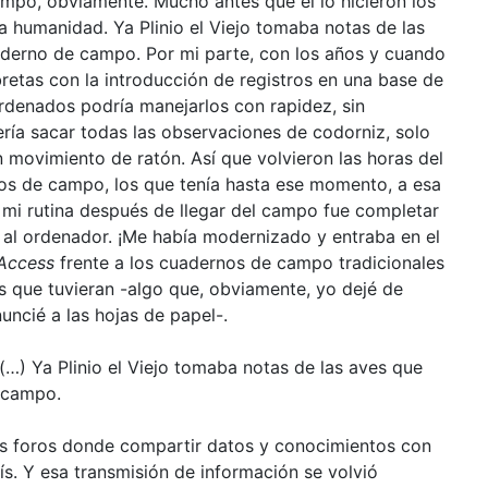
ampo, obviamente. Mucho antes que él lo hicieron los
la humanidad. Ya Plinio el Viejo tomaba notas de las
derno de campo. Por mi parte, con los años y cuando
bretas con la introducción de registros en una base de
rdenados podría manejarlos con rapidez, sin
ería sacar todas las observaciones de codorniz, solo
un movimiento de ratón. Así que volvieron las horas del
nos de campo, los que tenía hasta ese momento, a esa
 mi rutina después de llegar del campo fue completar
o al ordenador. ¡Me había modernizado y entraba en el
Access
frente a los cuadernos de campo tradicionales
s que tuvieran -algo que, obviamente, yo dejé de
uncié a las hojas de papel-.
(…) Ya Plinio el Viejo tomaba notas de las aves que
 campo.
 los foros donde compartir datos y conocimientos con
ís. Y esa transmisión de información se volvió