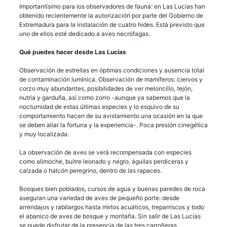
Importantísimo para los observadores de fauna: en Las Lucías han
obtenido recientemente la autorización por parte del Gobierno de
Extremadura para la instalación de cuatro hides. Está previsto que
uno de ellos esté dedicado a aves necrófagas.
Qué puedes hacer desde Las Lucías
Observación de estrellas en óptimas condiciones y ausencia total
de contaminación lumínica. Observación de mamíferos: ciervos y
corzo muy abundantes, posibilidades de ver meloncillo, tejón,
nutria y garduña, así como zorro -aunque ya sabemos que la
nocturnidad de estas últimas especies y lo esquivo de su
comportamiento hacen de su avistamiento una ocasión en la que
se deben aliar la fortuna y la experiencia-. Poca presión cinegética
y muy localizada.
La observación de aves se verá recompensada con especies
como alimoche, buitre leonado y negro, águilas perdiceras y
calzada o halcón peregrino, dentro de las rapaces.
Bosques bien poblados, cursos de agua y buenas paredes de roca
aseguran una variedad de aves de pequeño porte: desde
arrendajos y rabilargos hasta mirlos acuáticos, treparriscos y todo
el abanico de aves de bosque y montaña. Sin salir de Las Lucías
se puede disfrutar de la presencia de las tres carroñeras,