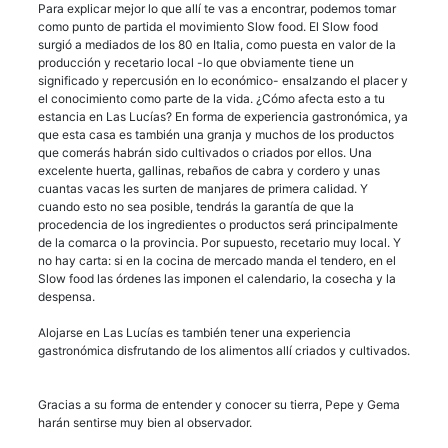
Para explicar mejor lo que allí te vas a encontrar, podemos tomar
como punto de partida el movimiento Slow food. El Slow food
surgió a mediados de los 80 en Italia, como puesta en valor de la
producción y recetario local -lo que obviamente tiene un
significado y repercusión en lo económico- ensalzando el placer y
el conocimiento como parte de la vida. ¿Cómo afecta esto a tu
estancia en Las Lucías? En forma de experiencia gastronómica, ya
que esta casa es también una granja y muchos de los productos
que comerás habrán sido cultivados o criados por ellos. Una
excelente huerta, gallinas, rebaños de cabra y cordero y unas
cuantas vacas les surten de manjares de primera calidad. Y
cuando esto no sea posible, tendrás la garantía de que la
procedencia de los ingredientes o productos será principalmente
de la comarca o la provincia. Por supuesto, recetario muy local. Y
no hay carta: si en la cocina de mercado manda el tendero, en el
Slow food las órdenes las imponen el calendario, la cosecha y la
despensa.
Alojarse en Las Lucías es también tener una experiencia
gastronómica disfrutando de los alimentos allí criados y cultivados.
Gracias a su forma de entender y conocer su tierra, Pepe y Gema
harán sentirse muy bien al observador.