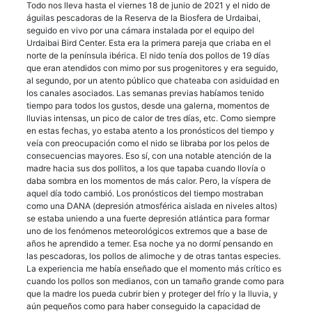
Todo nos lleva hasta el viernes 18 de junio de 2021 y el nido de
águilas pescadoras de la Reserva de la Biosfera de Urdaibai,
seguido en vivo por una cámara instalada por el equipo del
Urdaibai Bird Center. Esta era la primera pareja que criaba en el
norte de la península ibérica. El nido tenía dos pollos de 19 días
que eran atendidos con mimo por sus progenitores y era seguido,
al segundo, por un atento público que chateaba con asiduidad en
los canales asociados. Las semanas previas habíamos tenido
tiempo para todos los gustos, desde una galerna, momentos de
lluvias intensas, un pico de calor de tres días, etc. Como siempre
en estas fechas, yo estaba atento a los pronósticos del tiempo y
veía con preocupación como el nido se libraba por los pelos de
consecuencias mayores. Eso sí, con una notable atención de la
madre hacia sus dos pollitos, a los que tapaba cuando llovía o
daba sombra en los momentos de más calor. Pero, la víspera de
aquel día todo cambió. Los pronósticos del tiempo mostraban
como una DANA (depresión atmosférica aislada en niveles altos)
se estaba uniendo a una fuerte depresión atlántica para formar
uno de los fenómenos meteorológicos extremos que a base de
años he aprendido a temer. Esa noche ya no dormí pensando en
las pescadoras, los pollos de alimoche y de otras tantas especies.
La experiencia me había enseñado que el momento más crítico es
cuando los pollos son medianos, con un tamaño grande como para
que la madre los pueda cubrir bien y proteger del frío y la lluvia, y
aún pequeños como para haber conseguido la capacidad de