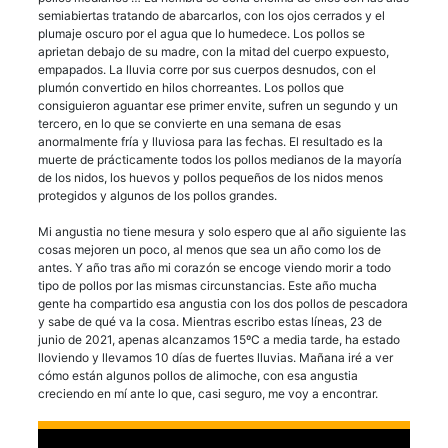
semiabiertas tratando de abarcarlos, con los ojos cerrados y el
plumaje oscuro por el agua que lo humedece. Los pollos se
aprietan debajo de su madre, con la mitad del cuerpo expuesto,
empapados. La lluvia corre por sus cuerpos desnudos, con el
plumón convertido en hilos chorreantes. Los pollos que
consiguieron aguantar ese primer envite, sufren un segundo y un
tercero, en lo que se convierte en una semana de esas
anormalmente fría y lluviosa para las fechas. El resultado es la
muerte de prácticamente todos los pollos medianos de la mayoría
de los nidos, los huevos y pollos pequeños de los nidos menos
protegidos y algunos de los pollos grandes.
Mi angustia no tiene mesura y solo espero que al año siguiente las
cosas mejoren un poco, al menos que sea un año como los de
antes. Y año tras año mi corazón se encoge viendo morir a todo
tipo de pollos por las mismas circunstancias. Este año mucha
gente ha compartido esa angustia con los dos pollos de pescadora
y sabe de qué va la cosa. Mientras escribo estas líneas, 23 de
junio de 2021, apenas alcanzamos 15ºC a media tarde, ha estado
lloviendo y llevamos 10 días de fuertes lluvias. Mañana iré a ver
cómo están algunos pollos de alimoche, con esa angustia
creciendo en mí ante lo que, casi seguro, me voy a encontrar.