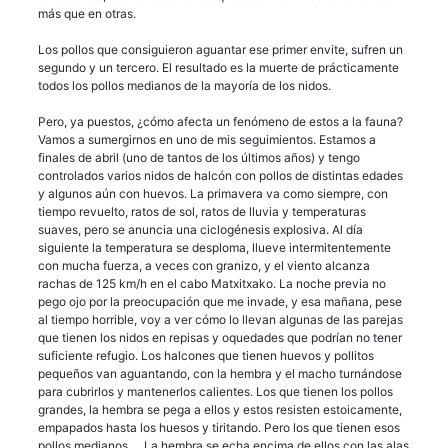
más que en otras.
Los pollos que consiguieron aguantar ese primer envite, sufren un
segundo y un tercero. El resultado es la muerte de prácticamente
todos los pollos medianos de la mayoría de los nidos.
Pero, ya puestos, ¿cómo afecta un fenómeno de estos a la fauna?
Vamos a sumergirnos en uno de mis seguimientos. Estamos a
finales de abril (uno de tantos de los últimos años) y tengo
controlados varios nidos de halcón con pollos de distintas edades
y algunos aún con huevos. La primavera va como siempre, con
tiempo revuelto, ratos de sol, ratos de lluvia y temperaturas
suaves, pero se anuncia una ciclogénesis explosiva. Al día
siguiente la temperatura se desploma, llueve intermitentemente
con mucha fuerza, a veces con granizo, y el viento alcanza
rachas de 125 km/h en el cabo Matxitxako. La noche previa no
pego ojo por la preocupación que me invade, y esa mañana, pese
al tiempo horrible, voy a ver cómo lo llevan algunas de las parejas
que tienen los nidos en repisas y oquedades que podrían no tener
suficiente refugio. Los halcones que tienen huevos y pollitos
pequeños van aguantando, con la hembra y el macho turnándose
para cubrirlos y mantenerlos calientes. Los que tienen los pollos
grandes, la hembra se pega a ellos y estos resisten estoicamente,
empapados hasta los huesos y tiritando. Pero los que tienen esos
pollos medianos … La hembra se echa encima de ellos con las alas