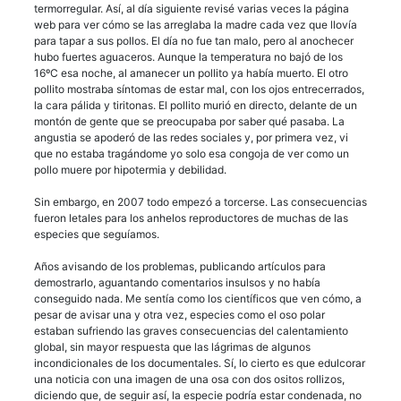
termorregular. Así, al día siguiente revisé varias veces la página
web para ver cómo se las arreglaba la madre cada vez que llovía
para tapar a sus pollos. El día no fue tan malo, pero al anochecer
hubo fuertes aguaceros. Aunque la temperatura no bajó de los
16ºC esa noche, al amanecer un pollito ya había muerto. El otro
pollito mostraba síntomas de estar mal, con los ojos entrecerrados,
la cara pálida y tiritonas. El pollito murió en directo, delante de un
montón de gente que se preocupaba por saber qué pasaba. La
angustia se apoderó de las redes sociales y, por primera vez, vi
que no estaba tragándome yo solo esa congoja de ver como un
pollo muere por hipotermia y debilidad.
Sin embargo, en 2007 todo empezó a torcerse. Las consecuencias
fueron letales para los anhelos reproductores de muchas de las
especies que seguíamos.
Años avisando de los problemas, publicando artículos para
demostrarlo, aguantando comentarios insulsos y no había
conseguido nada. Me sentía como los científicos que ven cómo, a
pesar de avisar una y otra vez, especies como el oso polar
estaban sufriendo las graves consecuencias del calentamiento
global, sin mayor respuesta que las lágrimas de algunos
incondicionales de los documentales. Sí, lo cierto es que edulcorar
una noticia con una imagen de una osa con dos ositos rollizos,
diciendo que, de seguir así, la especie podría estar condenada, no