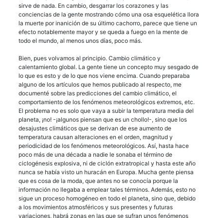
sirve de nada. En cambio, desgarrar los corazones y las
conciencias de la gente mostrando cómo una osa esquelética llora
la muerte por inanición de su último cachorro, parece que tiene un
efecto notablemente mayor y se queda a fuego en la mente de
todo el mundo, al menos unos días, poco más.
Bien, pues volvamos al principio. Cambio climático y
calentamiento global. La gente tiene un concepto muy sesgado de
lo que es esto y de lo que nos viene encima. Cuando preparaba
alguno de los artículos que hemos publicado al respecto, me
documenté sobre las predicciones del cambio climático, el
comportamiento de los fenómenos meteorológicos extremos, etc.
El problema no es solo que vaya a subir la temperatura media del
planeta, ¡no! -¡algunos piensan que es un chollo!-, sino que los
desajustes climáticos que se derivan de ese aumento de
temperatura causan alteraciones en el orden, magnitud y
periodicidad de los fenómenos meteorológicos. Así, hasta hace
poco más de una década a nadie le sonaba el término de
ciclogénesis explosiva, ni de ciclón extratropical y hasta este año
nunca se había visto un huracán en Europa. Mucha gente piensa
que es cosa de la moda, que antes no se conocía porque la
información no llegaba a emplear tales términos. Además, esto no
sigue un proceso homogéneo en todo el planeta, sino que, debido
a los movimientos atmosféricos y sus presentes y futuras
variaciones, habrá zonas en las que se sufran unos fenómenos