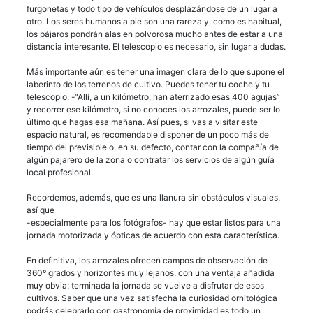
furgonetas y todo tipo de vehículos desplazándose de un lugar a
otro. Los seres humanos a pie son una rareza y, como es habitual,
los pájaros pondrán alas en polvorosa mucho antes de estar a una
distancia interesante. El telescopio es necesario, sin lugar a dudas.
Más importante aún es tener una imagen clara de lo que supone el
laberinto de los terrenos de cultivo. Puedes tener tu coche y tu
telescopio. -“Allí, a un kilómetro, han aterrizado esas 400 agujas”
y recorrer ese kilómetro, si no conoces los arrozales, puede ser lo
último que hagas esa mañana. Así pues, si vas a visitar este
espacio natural, es recomendable disponer de un poco más de
tiempo del previsible o, en su defecto, contar con la compañía de
algún pajarero de la zona o contratar los servicios de algún guía
local profesional.
Recordemos, además, que es una llanura sin obstáculos visuales,
así que
-especialmente para los fotógrafos- hay que estar listos para una
jornada motorizada y ópticas de acuerdo con esta característica.
En definitiva, los arrozales ofrecen campos de observación de
360º grados y horizontes muy lejanos, con una ventaja añadida
muy obvia: terminada la jornada se vuelve a disfrutar de esos
cultivos. Saber que una vez satisfecha la curiosidad ornitológica
podrás celebrarlo con gastronomía de proximidad es todo un