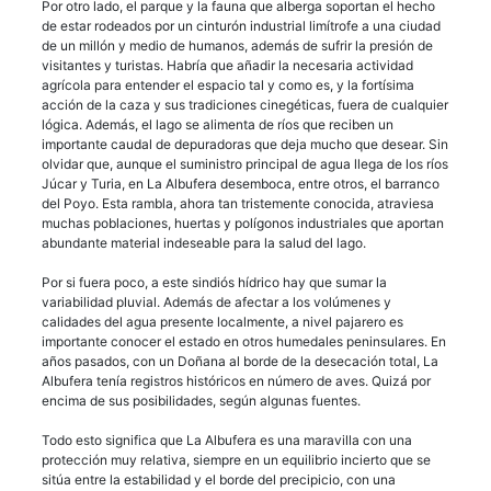
Por otro lado, el parque y la fauna que alberga soportan el hecho
de estar rodeados por un cinturón industrial limítrofe a una ciudad
de un millón y medio de humanos, además de sufrir la presión de
visitantes y turistas. Habría que añadir la necesaria actividad
agrícola para entender el espacio tal y como es, y la fortísima
acción de la caza y sus tradiciones cinegéticas, fuera de cualquier
lógica. Además, el lago se alimenta de ríos que reciben un
importante caudal de depuradoras que deja mucho que desear. Sin
olvidar que, aunque el suministro principal de agua llega de los ríos
Júcar y Turia, en La Albufera desemboca, entre otros, el barranco
del Poyo. Esta rambla, ahora tan tristemente conocida, atraviesa
muchas poblaciones, huertas y polígonos industriales que aportan
abundante material indeseable para la salud del lago.
Por si fuera poco, a este sindiós hídrico hay que sumar la
variabilidad pluvial. Además de afectar a los volúmenes y
calidades del agua presente localmente, a nivel pajarero es
importante conocer el estado en otros humedales peninsulares. En
años pasados, con un Doñana al borde de la desecación total, La
Albufera tenía registros históricos en número de aves. Quizá por
encima de sus posibilidades, según algunas fuentes.
Todo esto significa que La Albufera es una maravilla con una
protección muy relativa, siempre en un equilibrio incierto que se
sitúa entre la estabilidad y el borde del precipicio, con una