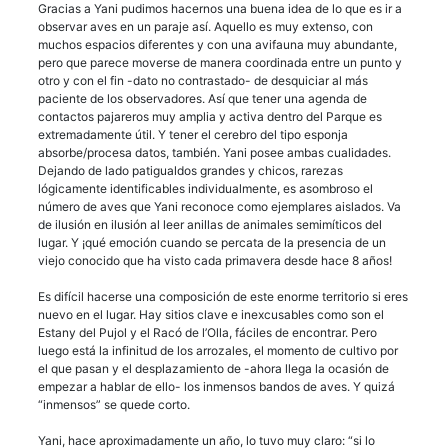
Gracias a Yani pudimos hacernos una buena idea de lo que es ir a
observar aves en un paraje así. Aquello es muy extenso, con
muchos espacios diferentes y con una avifauna muy abundante,
pero que parece moverse de manera coordinada entre un punto y
otro y con el fin -dato no contrastado- de desquiciar al más
paciente de los observadores. Así que tener una agenda de
contactos pajareros muy amplia y activa dentro del Parque es
extremadamente útil. Y tener el cerebro del tipo esponja
absorbe/procesa datos, también. Yani posee ambas cualidades.
Dejando de lado patigualdos grandes y chicos, rarezas
lógicamente identificables individualmente, es asombroso el
número de aves que Yani reconoce como ejemplares aislados. Va
de ilusión en ilusión al leer anillas de animales semimíticos del
lugar. Y ¡qué emoción cuando se percata de la presencia de un
viejo conocido que ha visto cada primavera desde hace 8 años!
Es difícil hacerse una composición de este enorme territorio si eres
nuevo en el lugar. Hay sitios clave e inexcusables como son el
Estany del Pujol y el Racó de l’Olla, fáciles de encontrar. Pero
luego está la infinitud de los arrozales, el momento de cultivo por
el que pasan y el desplazamiento de -ahora llega la ocasión de
empezar a hablar de ello- los inmensos bandos de aves. Y quizá
“inmensos” se quede corto.
Yani, hace aproximadamente un año, lo tuvo muy claro: “si lo