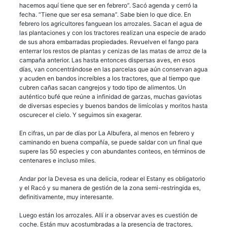
hacemos aquí tiene que ser en febrero”. Sacó agenda y cerró la
fecha. “Tiene que ser esa semana”. Sabe bien lo que dice. En
febrero los agricultores fanguean los arrozales. Sacan el agua de
las plantaciones y con los tractores realizan una especie de arado
de sus ahora embarradas propiedades. Revuelven el fango para
enterrar los restos de plantas y cenizas de las matas de arroz de la
campaña anterior. Las hasta entonces dispersas aves, en esos
días, van concentrándose en las parcelas que aún conservan agua
y acuden en bandos increíbles a los tractores, que al tiempo que
cubren cañas sacan cangrejos y todo tipo de alimentos. Un
auténtico bufé que reúne a infinidad de garzas, muchas gaviotas
de diversas especies y buenos bandos de limícolas y moritos hasta
oscurecer el cielo. Y seguimos sin exagerar.
En cifras, un par de días por La Albufera, al menos en febrero y
caminando en buena compañía, se puede saldar con un final que
supere las 50 especies y con abundantes conteos, en términos de
centenares e incluso miles.
Andar por la Devesa es una delicia, rodear el Estany es obligatorio
y el Racó y su manera de gestión de la zona semi-restringida es,
definitivamente, muy interesante.
Luego están los arrozales. Allí ir a observar aves es cuestión de
coche. Están muy acostumbradas a la presencia de tractores,